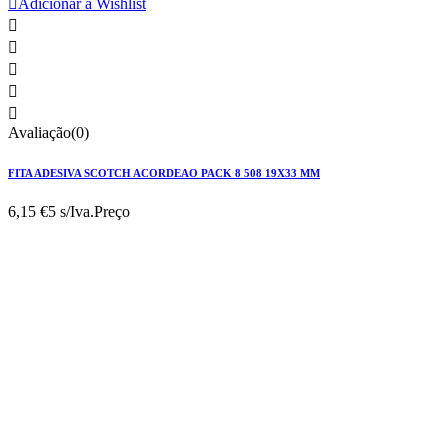

Adicionar à Wishlist





Avaliação(0)
FITA ADESIVA SCOTCH ACORDEAO PACK 8 508 19X33 MM
6,15 €
5 s/Iva.
Preço