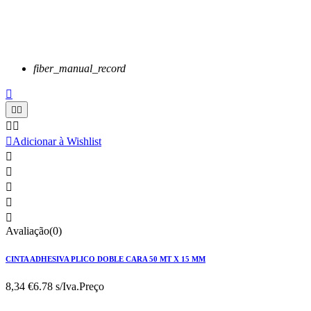
fiber_manual_record






Adicionar à Wishlist





Avaliação(0)
CINTA ADHESIVA PLICO DOBLE CARA 50 MT X 15 MM
8,34 €
6.78 s/Iva.
Preço