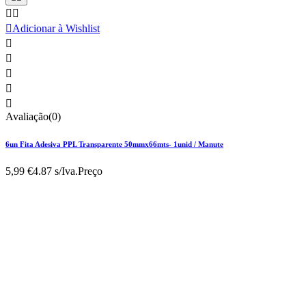



Adicionar à Wishlist





Avaliação(0)
6un Fita Adesiva PPL Transparente 50mmx66mts- 1unid / Manute
5,99 €
4.87 s/Iva.
Preço