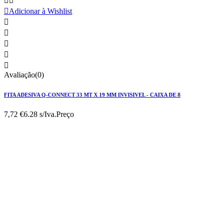



Adicionar à Wishlist





Avaliação(0)
FITA ADESIVA Q-CONNECT 33 MT X 19 MM INVISIVEL - CAIXA DE 8
7,72 €
6.28 s/Iva.
Preço