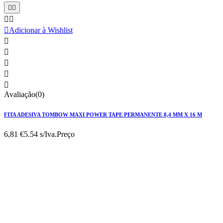





Adicionar à Wishlist





Avaliação(0)
FITA ADESIVA TOMBOW MAXI POWER TAPE PERMANENTE 8,4 MM X 16 M
6,81 €
5.54 s/Iva.
Preço