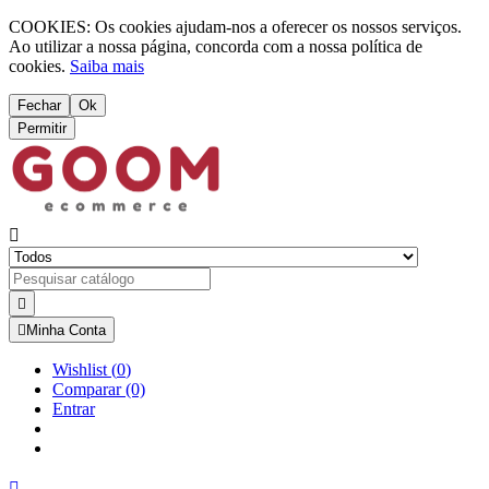
COOKIES: Os cookies ajudam-nos a oferecer os nossos serviços.
Ao utilizar a nossa página, concorda com a nossa política de
cookies.
Saiba mais
Fechar
Ok
Permitir



Minha Conta
Wishlist
(
0
)
Comparar
(0)
Entrar
