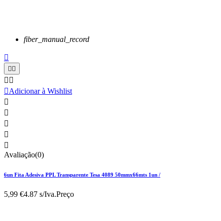
fiber_manual_record






Adicionar à Wishlist





Avaliação(0)
6un Fita Adesiva PPL Transparente Tesa 4089 50mmx66mts 1un /
5,99 €
4.87 s/Iva.
Preço