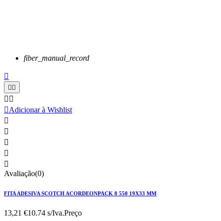
fiber_manual_record






Adicionar à Wishlist





Avaliação(0)
FITA ADESIVA SCOTCH ACORDEONPACK 8 550 19X33 MM
13,21 €
10.74 s/Iva.
Preço