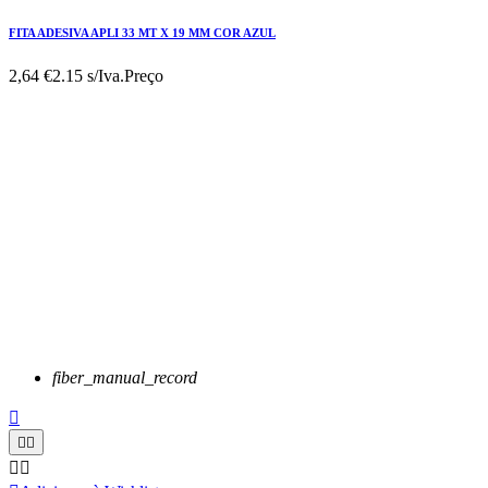
FITA ADESIVA APLI 33 MT X 19 MM COR AZUL
2,64 €
2.15 s/Iva.
Preço
fiber_manual_record




