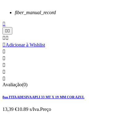
fiber_manual_record






Adicionar à Wishlist





Avaliação(0)
8un FITA ADESIVA APLI 33 MT X 19 MM COR AZUL
13,39 €
10.89 s/Iva.
Preço