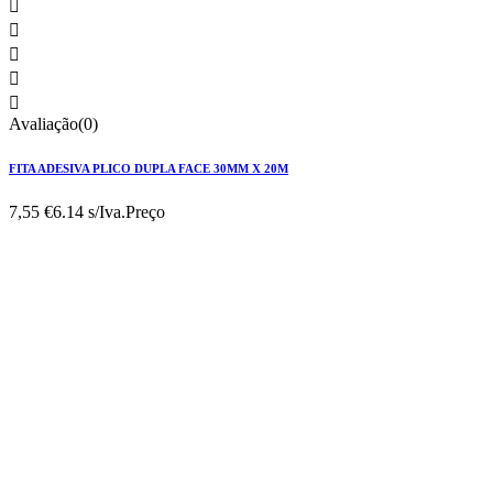





Avaliação(0)
FITA ADESIVA PLICO DUPLA FACE 30MM X 20M
7,55 €
6.14 s/Iva.
Preço