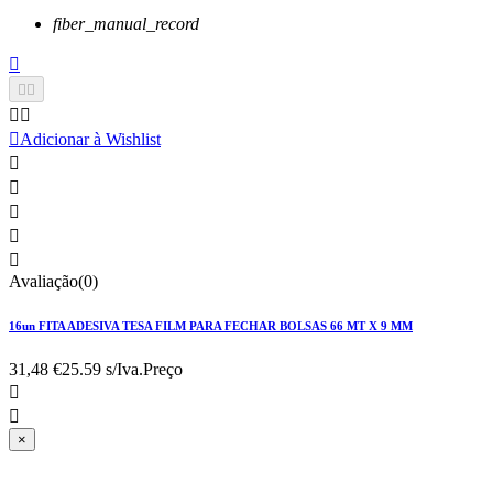
fiber_manual_record






Adicionar à Wishlist





Avaliação(0)
16un FITA ADESIVA TESA FILM PARA FECHAR BOLSAS 66 MT X 9 MM
31,48 €
25.59 s/Iva.
Preço


×