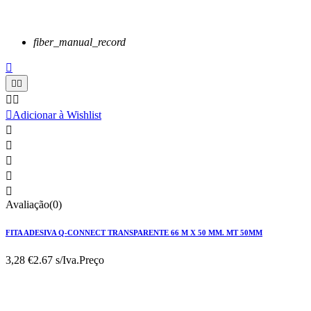
fiber_manual_record






Adicionar à Wishlist





Avaliação(0)
FITA ADESIVA Q-CONNECT TRANSPARENTE 66 M X 50 MM. MT 50MM
3,28 €
2.67 s/Iva.
Preço