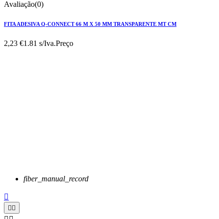
Avaliação(0)
FITA ADESIVA Q-CONNECT 66 M X 50 MM TRANSPARENTE MT CM
2,23 €
1.81 s/Iva.
Preço
fiber_manual_record


