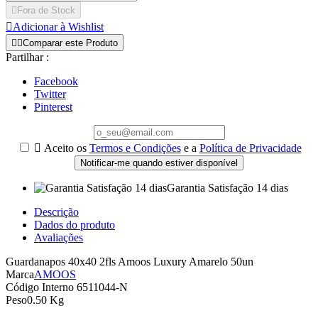

Fora de Stock

Adicionar à Wishlist


Comparar este Produto
Partilhar :
Facebook
Twitter
Pinterest

Aceito os
Termos e Condições
e a
Política de Privacidade
Notificar-me quando estiver disponível
Garantia Satisfação 14 dias
Descrição
Dados do produto
Avaliações
Guardanapos 40x40 2fls Amoos Luxury Amarelo 50un
Marca
AMOOS
Código Interno
6511044-N
Peso
0.50 Kg