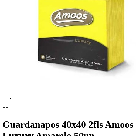


Guardanapos 40x40 2fls Amoos
Luxury Amarelo 50un