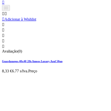






Adicionar à Wishlist





Avaliação(0)
Guardanapos 40x40 2fls Amoos Luxury Azul 50un
8,33 €
6.77 s/Iva.
Preço