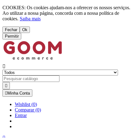
COOKIES: Os cookies ajudam-nos a oferecer os nossos serviços.
Ao utilizar a nossa página, concorda com a nossa política de
cookies.
Saiba mais
Fechar
Ok
Permitir



Minha Conta
Wishlist
(
0
)
Comparar
(0)
Entrar
