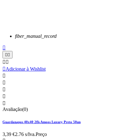
fiber_manual_record






Adicionar à Wishlist





Avaliação(0)
Guardanapos 40x40 2fls Amoos Luxury Preto 50un
3,39 €
2.76 s/Iva.
Preço