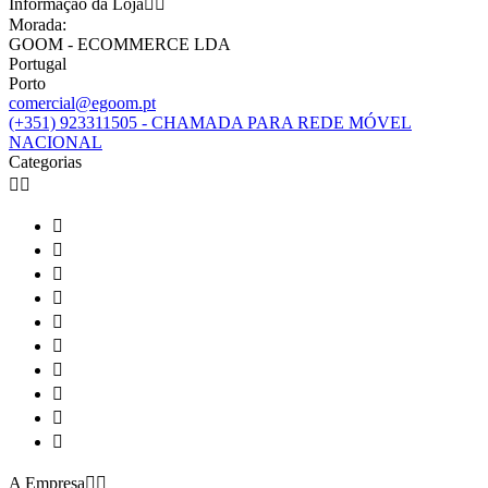
Informação da Loja


Morada:
GOOM - ECOMMERCE LDA
Portugal
Porto
comercial@egoom.pt
(+351) 923311505 - CHAMADA PARA REDE MÓVEL
NACIONAL
Categorias












A Empresa

