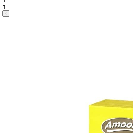


×