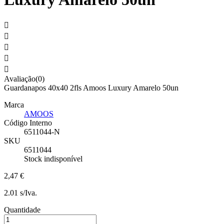





Avaliação(0)
Guardanapos 40x40 2fls Amoos Luxury Amarelo 50un
Marca
AMOOS
Código Interno
6511044-N
SKU
6511044
Stock indisponível
2,47 €
2.01 s/Iva.
Quantidade