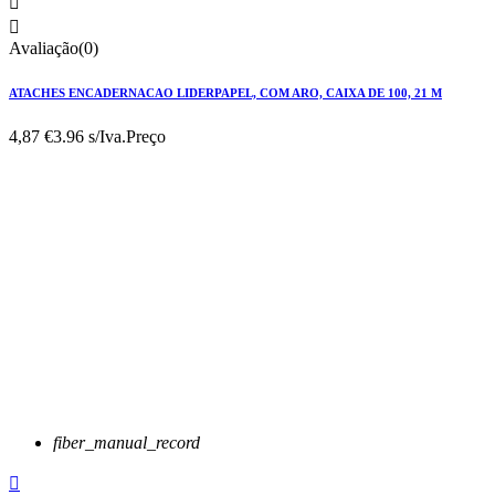


Avaliação(0)
ATACHES ENCADERNACAO LIDERPAPEL, COM ARO, CAIXA DE 100, 21 M
4,87 €
3.96 s/Iva.
Preço
fiber_manual_record
