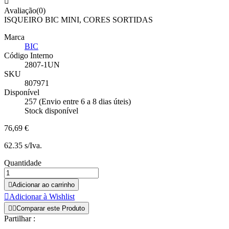

Avaliação(0)
ISQUEIRO BIC MINI, CORES SORTIDAS
Marca
BIC
Código Interno
2807-1UN
SKU
807971
Disponível
257 (Envio entre 6 a 8 dias úteis)
Stock disponível
76,69 €
62.35 s/Iva.
Quantidade

Adicionar ao carrinho

Adicionar à Wishlist


Comparar este Produto
Partilhar :