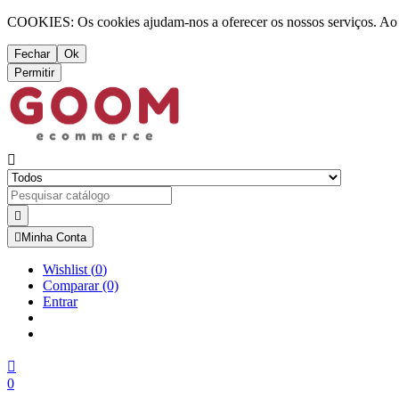
COOKIES: Os cookies ajudam-nos a oferecer os nossos serviços. Ao ut
Fechar
Ok
Permitir



Minha Conta
Wishlist
(
0
)
Comparar
(0)
Entrar

0