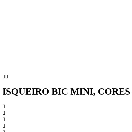


ISQUEIRO BIC MINI, CORES



