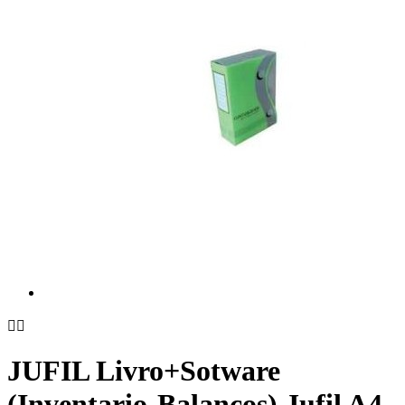


JUFIL Livro+Sotware
(Inventario-Balancos) Jufil A4