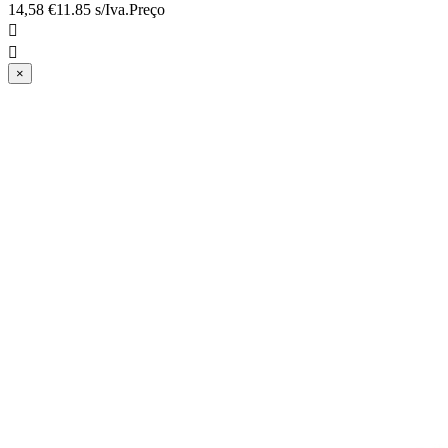
14,58 €
11.85 s/Iva.
Preço


×