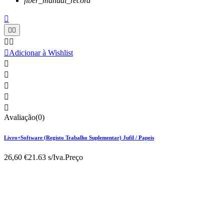
fiber_manual_record






Adicionar à Wishlist





Avaliação(0)
Livro+Software (Registo Trabalho Suplementar) Jufil / Papeis
26,60 €
21.63 s/Iva.
Preço