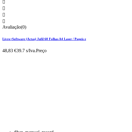




Avaliação(0)
Livro+Software (Actas) Jufil 60 Folhas A4 Laser / Papeis e
48,83 €
39.7 s/Iva.
Preço