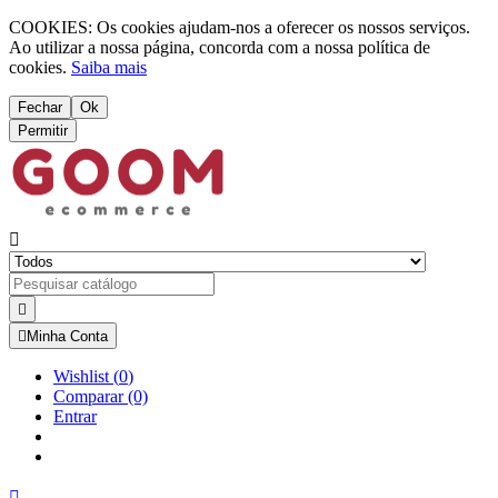
COOKIES: Os cookies ajudam-nos a oferecer os nossos serviços.
Ao utilizar a nossa página, concorda com a nossa política de
cookies.
Saiba mais
Fechar
Ok
Permitir



Minha Conta
Wishlist
(
0
)
Comparar
(0)
Entrar
