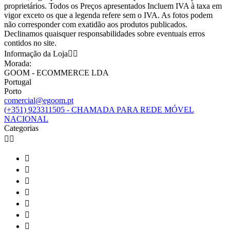
proprietários. Todos os Preços apresentados Incluem IVA à taxa em
vigor exceto os que a legenda refere sem o IVA. As fotos podem
não corresponder com exatidão aos produtos publicados.
Declinamos quaisquer responsabilidades sobre eventuais erros
contidos no site.
Informação da Loja


Morada:
GOOM - ECOMMERCE LDA
Portugal
Porto
comercial@egoom.pt
(+351) 923311505 - CHAMADA PARA REDE MÓVEL
NACIONAL
Categorias








