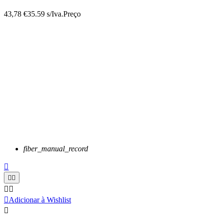
43,78 €
35.59 s/Iva.
Preço
fiber_manual_record






Adicionar à Wishlist
