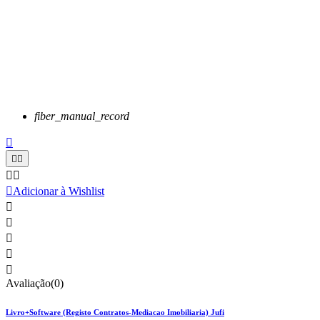
fiber_manual_record






Adicionar à Wishlist





Avaliação(0)
Livro+Software (Registo Contratos-Mediacao Imobiliaria) Jufi