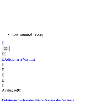
fiber_manual_record






Adicionar à Wishlist





Avaliação(0)
Pack Arquivo Contabilidade (Diario,Balancos,Map. Auxiliares)