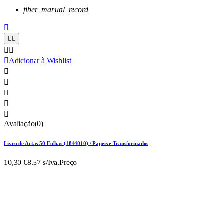
fiber_manual_record






Adicionar à Wishlist





Avaliação(0)
Livro de Actas 50 Folhas (1844010) / Papeis e Transformados
10,30 €
8.37 s/Iva.
Preço