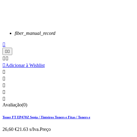
fiber_manual_record






Adicionar à Wishlist





Avaliação(0)
Toner FT EP470Z Sepia / Tinteiros Toners e Fitas / Toners e
26,60 €
21.63 s/Iva.
Preço