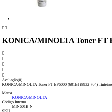


KONICA/MINOLTA Toner FT EP6





Avaliação(0)
KONICA/MINOLTA Toner FT EP6000 (601B) (8932-704) Tinteiros To
Marca
KONICA/MINOLTA
Código Interno
MIN601B-N
SKU