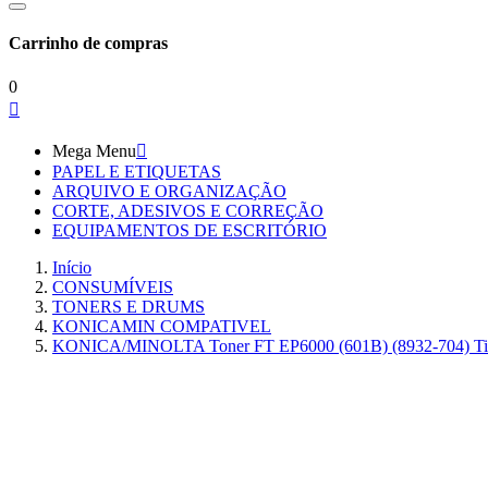
Carrinho de compras
0

Mega Menu

PAPEL E ETIQUETAS
ARQUIVO E ORGANIZAÇÃO
CORTE, ADESIVOS E CORREÇÃO
EQUIPAMENTOS DE ESCRITÓRIO
Início
CONSUMÍVEIS
TONERS E DRUMS
KONICAMIN COMPATIVEL
KONICA/MINOLTA Toner FT EP6000 (601B) (8932-704) Tin