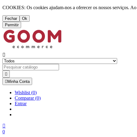
COOKIES: Os cookies ajudam-nos a oferecer os nossos serviços. Ao ut
Fechar
Ok
Permitir



Minha Conta
Wishlist
(
0
)
Comparar
(0)
Entrar

0