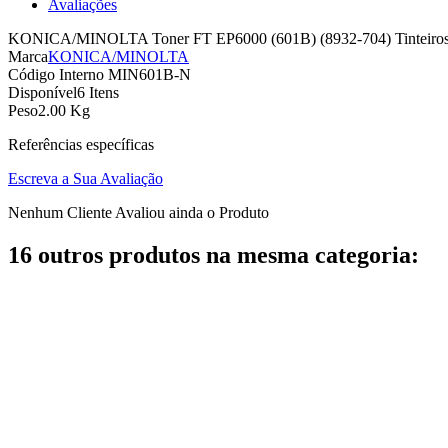
Avaliações
KONICA/MINOLTA Toner FT EP6000 (601B) (8932-704) Tinteiros To
Marca
KONICA/MINOLTA
Código Interno
MIN601B-N
Disponível
6 Itens
Peso
2.00 Kg
Referências específicas
Escreva a Sua Avaliação
Nenhum Cliente Avaliou ainda o Produto
16 outros produtos na mesma categoria: