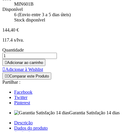
MIN601B
Disponível
6 (Envio entre 3 a 5 dias úteis)
Stock disponível
144,40 €
117.4 s/Iva.
Quantidade

Adicionar ao carrinho

Adicionar à Wishlist


Comparar este Produto
Partilhar :
Facebook
Twitter
Pinterest
Garantia Satisfação 14 dias
Descrição
Dados do produto