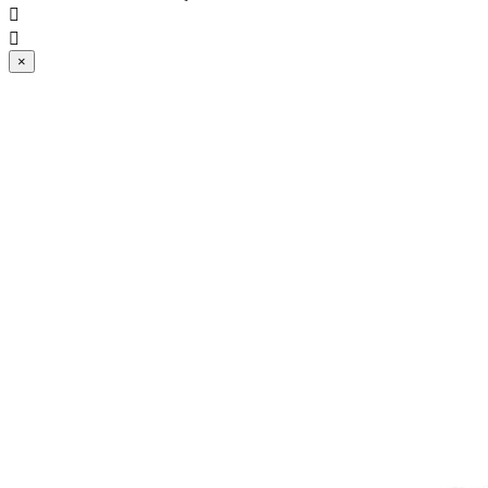


×