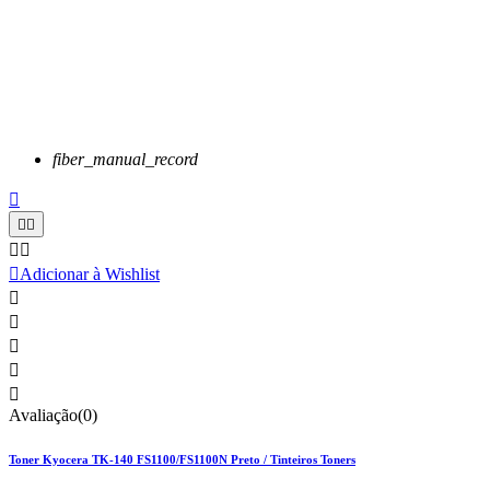
fiber_manual_record






Adicionar à Wishlist





Avaliação(0)
Toner Kyocera TK-140 FS1100/FS1100N Preto / Tinteiros Toners