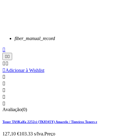
fiber_manual_record






Adicionar à Wishlist





Avaliação(0)
Toner TASKalfa 2252ci (TK8345Y) Amarelo / Tinteiros Toners e
127,10 €
103.33 s/Iva.
Preço