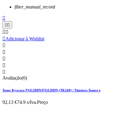
fiber_manual_record






Adicionar à Wishlist





Avaliação(0)
Toner Kyocera FS1120DN/FS1120DN (TK160) / Tinteiros Toners e
92,13 €
74.9 s/Iva.
Preço