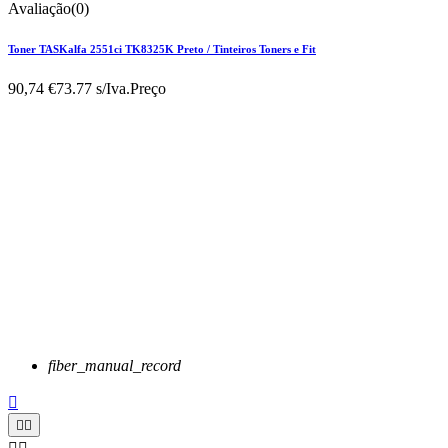
Avaliação(0)
Toner TASKalfa 2551ci TK8325K Preto / Tinteiros Toners e Fit
90,74 €
73.77 s/Iva.
Preço
fiber_manual_record


