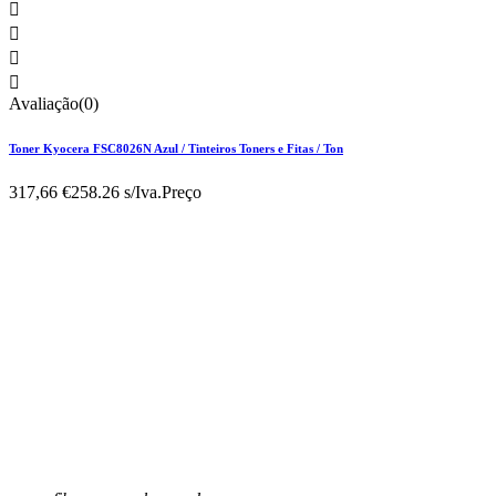




Avaliação(0)
Toner Kyocera FSC8026N Azul / Tinteiros Toners e Fitas / Ton
317,66 €
258.26 s/Iva.
Preço