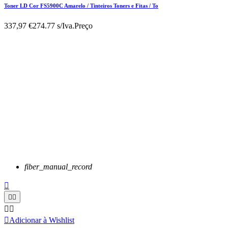
Toner LD Cor FS5900C Amarelo / Tinteiros Toners e Fitas / To
337,97 €
274.77 s/Iva.
Preço
fiber_manual_record






Adicionar à Wishlist