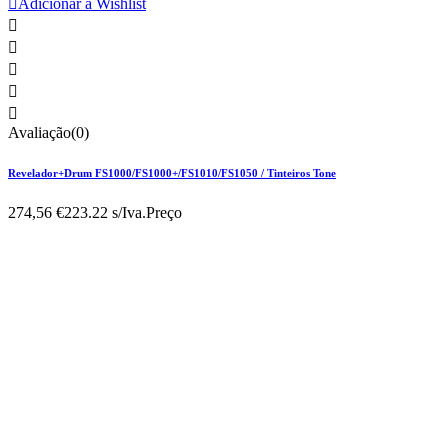

Adicionar à Wishlist





Avaliação(0)
Revelador+Drum FS1000/FS1000+/FS1010/FS1050 / Tinteiros Tone
274,56 €
223.22 s/Iva.
Preço