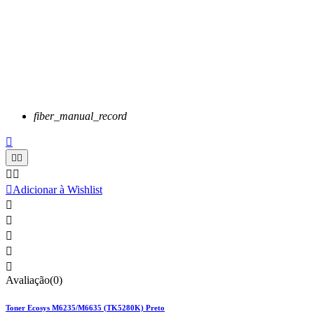
fiber_manual_record






Adicionar à Wishlist





Avaliação(0)
Toner Ecosys M6235/M6635 (TK5280K) Preto