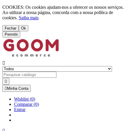
COOKIES: Os cookies ajudam-nos a oferecer os nossos serviços.
Ao utilizar a nossa página, concorda com a nossa política de
cookies.
Saiba mais
Fechar
Ok
Permitir



Minha Conta
Wishlist
(
0
)
Comparar
(0)
Entrar
