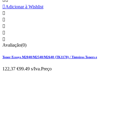



Adicionar à Wishlist





Avaliação(0)
Toner Ecosys M2040/M2540/M2640 (TK1170) / Tinteiros Toners e
122,37 €
99.49 s/Iva.
Preço