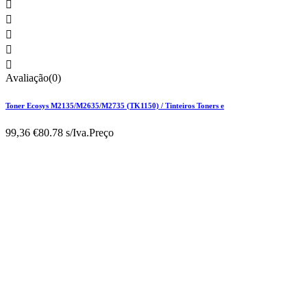





Avaliação(0)
Toner Ecosys M2135/M2635/M2735 (TK1150) / Tinteiros Toners e
99,36 €
80.78 s/Iva.
Preço