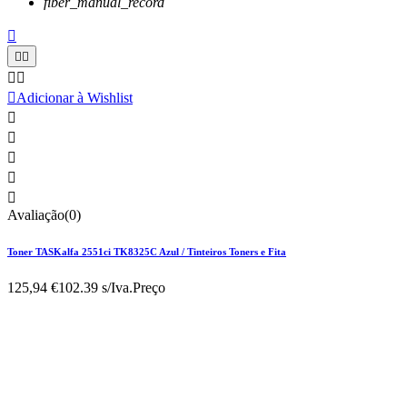
fiber_manual_record






Adicionar à Wishlist





Avaliação(0)
Toner TASKalfa 2551ci TK8325C Azul / Tinteiros Toners e Fita
125,94 €
102.39 s/Iva.
Preço