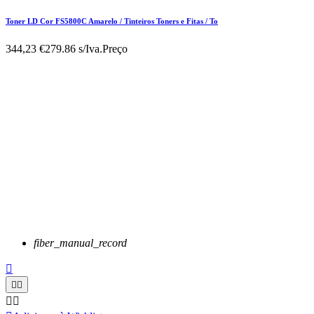
Toner LD Cor FS5800C Amarelo / Tinteiros Toners e Fitas / To
344,23 €
279.86 s/Iva.
Preço
fiber_manual_record




