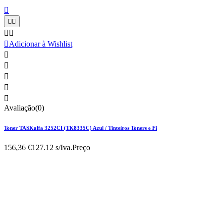






Adicionar à Wishlist





Avaliação(0)
Toner TASKalfa 3252CI (TK8335C) Azul / Tinteiros Toners e Fi
156,36 €
127.12 s/Iva.
Preço