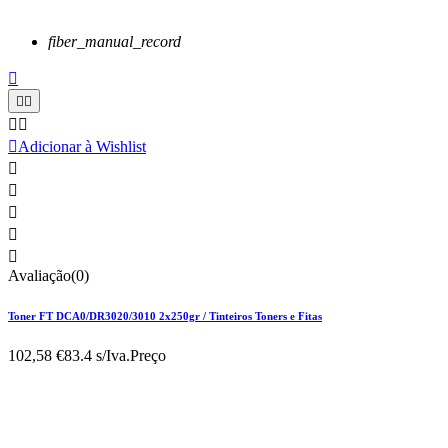
fiber_manual_record






Adicionar à Wishlist





Avaliação(0)
Toner FT DCA0/DR3020/3010 2x250gr / Tinteiros Toners e Fitas
102,58 €
83.4 s/Iva.
Preço