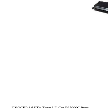
KYOCERA/MITA Toner LD Cor FS5900C Preto