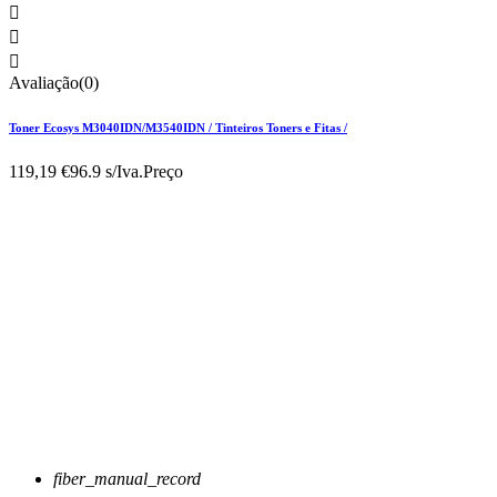



Avaliação(0)
Toner Ecosys M3040IDN/M3540IDN / Tinteiros Toners e Fitas /
119,19 €
96.9 s/Iva.
Preço
fiber_manual_record