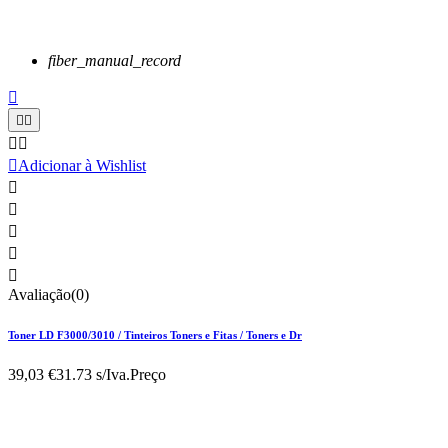
fiber_manual_record






Adicionar à Wishlist





Avaliação(0)
Toner LD F3000/3010 / Tinteiros Toners e Fitas / Toners e Dr
39,03 €
31.73 s/Iva.
Preço