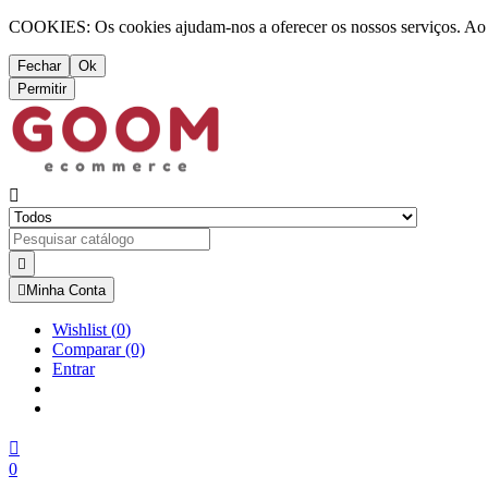
COOKIES: Os cookies ajudam-nos a oferecer os nossos serviços. Ao ut
Fechar
Ok
Permitir



Minha Conta
Wishlist
(
0
)
Comparar
(0)
Entrar

0