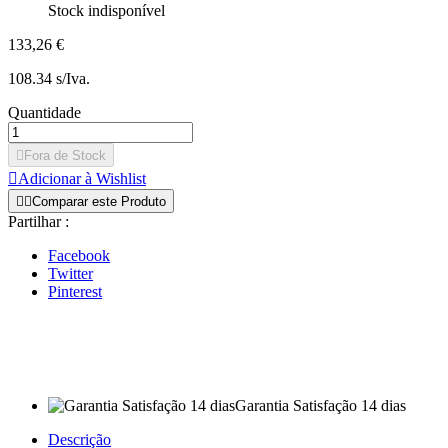
Stock indisponível
133,26 €
108.34 s/Iva.
Quantidade

Fora de Stock

Adicionar à Wishlist


Comparar este Produto
Partilhar :
Facebook
Twitter
Pinterest
Garantia Satisfação 14 dias
Descrição