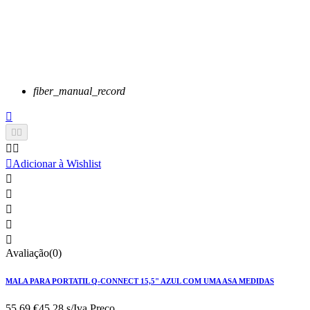
fiber_manual_record






Adicionar à Wishlist





Avaliação(0)
MALA PARA PORTATIL Q-CONNECT 15,5" AZUL COM UMA ASA MEDIDAS
55,69 €
45.28 s/Iva.
Preço