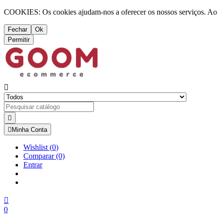
COOKIES: Os cookies ajudam-nos a oferecer os nossos serviços. Ao ut
Fechar
Ok
Permitir



Minha Conta
Wishlist
(
0
)
Comparar
(0)
Entrar

0