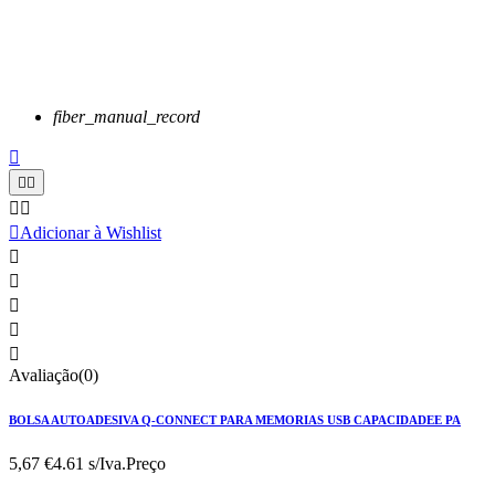
fiber_manual_record






Adicionar à Wishlist





Avaliação(0)
BOLSA AUTOADESIVA Q-CONNECT PARA MEMORIAS USB CAPACIDADEE PA
5,67 €
4.61 s/Iva.
Preço