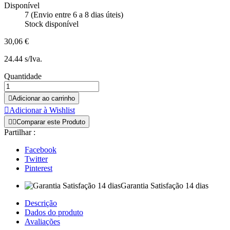
Disponível
7 (Envio entre 6 a 8 dias úteis)
Stock disponível
30,06 €
24.44 s/Iva.
Quantidade

Adicionar ao carrinho

Adicionar à Wishlist


Comparar este Produto
Partilhar :
Facebook
Twitter
Pinterest
Garantia Satisfação 14 dias
Descrição
Dados do produto
Avaliações