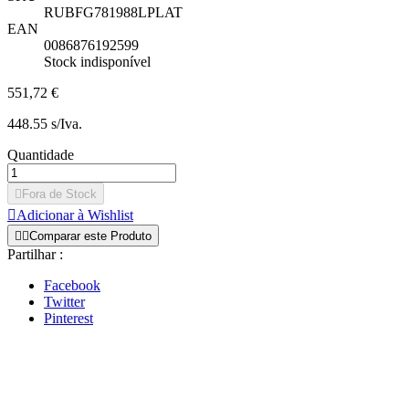
RUBFG781988LPLAT
EAN
0086876192599
Stock indisponível
551,72 €
448.55 s/Iva.
Quantidade

Fora de Stock

Adicionar à Wishlist


Comparar este Produto
Partilhar :
Facebook
Twitter
Pinterest