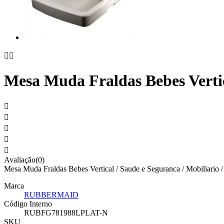


Mesa Muda Fraldas Bebes Vertic





Avaliação(0)
Mesa Muda Fraldas Bebes Vertical / Saude e Seguranca / Mobiliario 
Marca
RUBBERMAID
Código Interno
RUBFG781988LPLAT-N
SKU