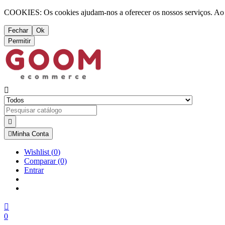
COOKIES: Os cookies ajudam-nos a oferecer os nossos serviços. Ao ut
Fechar
Ok
Permitir



Minha Conta
Wishlist
(
0
)
Comparar
(0)
Entrar

0