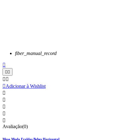
fiber_manual_record






Adicionar à Wishlist





Avaliação(0)
Mesa Muda Fraldas Bebes Horizontal