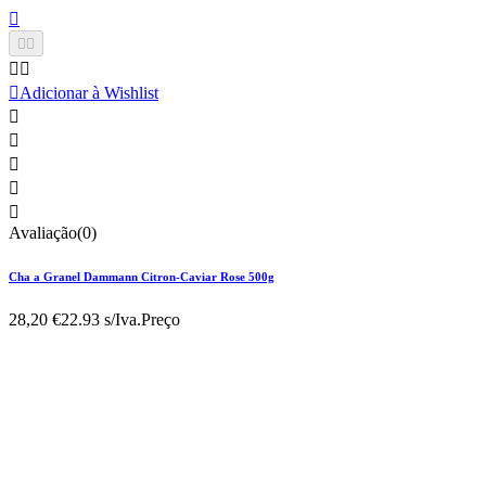






Adicionar à Wishlist





Avaliação(0)
Cha a Granel Dammann Citron-Caviar Rose 500g
28,20 €
22.93 s/Iva.
Preço