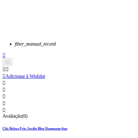
fiber_manual_record






Adicionar à Wishlist





Avaliação(0)
Chá Bolsas Frio Jardin Bleu Dammann 6un