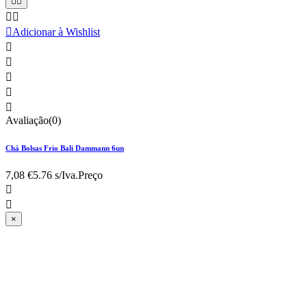





Adicionar à Wishlist





Avaliação(0)
Chá Bolsas Frio Bali Dammann 6un
7,08 €
5.76 s/Iva.
Preço


×