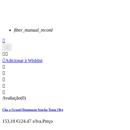
fiber_manual_record






Adicionar à Wishlist





Avaliação(0)
Cha a Granel Dammann Sencha Tensu 1Kg
153,10 €
124.47 s/Iva.
Preço