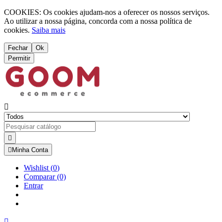
COOKIES: Os cookies ajudam-nos a oferecer os nossos serviços.
Ao utilizar a nossa página, concorda com a nossa política de
cookies.
Saiba mais
Fechar
Ok
Permitir



Minha Conta
Wishlist
(
0
)
Comparar
(0)
Entrar
