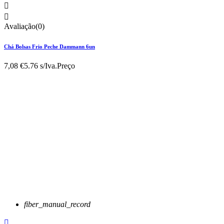


Avaliação(0)
Chá Bolsas Frio Peche Dammann 6un
7,08 €
5.76 s/Iva.
Preço
fiber_manual_record
