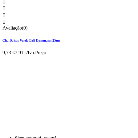




Avaliação(0)
Cha Bolsas Verde Bali Dammann 25un
9,73 €
7.91 s/Iva.
Preço
fiber_manual_record