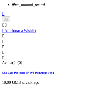
fiber_manual_record






Adicionar à Wishlist





Avaliação(0)
Chá Lata Provence Nº 405 Dammann 100g
10,00 €
8.13 s/Iva.
Preço