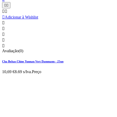





Adicionar à Wishlist





Avaliação(0)
Cha Bolsas Chine Yunnan Vert Dammann - 25un
10,69 €
8.69 s/Iva.
Preço