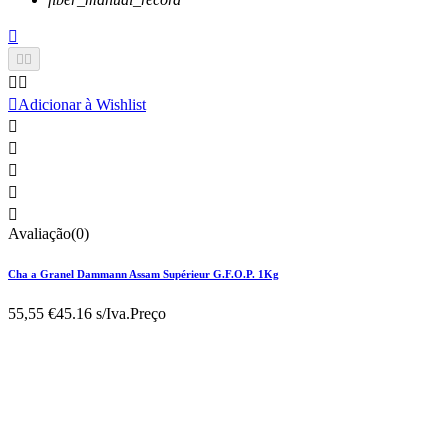






Adicionar à Wishlist





Avaliação(0)
Cha a Granel Dammann Assam Supérieur G.F.O.P. 1Kg
55,55 €
45.16 s/Iva.
Preço