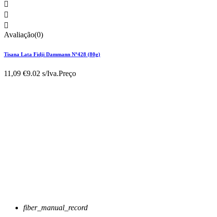



Avaliação(0)
Tisana Lata Fidji Dammann Nº428 (80g)
11,09 €
9.02 s/Iva.
Preço
fiber_manual_record