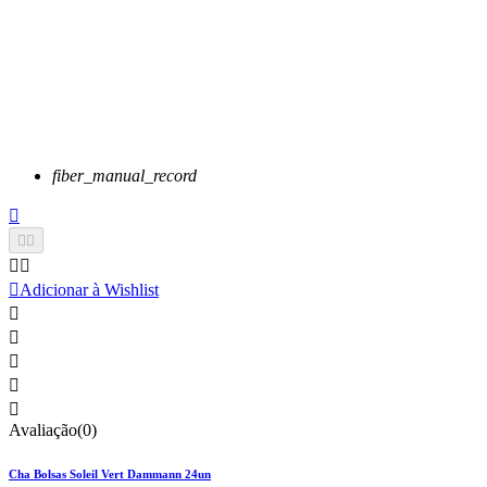
fiber_manual_record






Adicionar à Wishlist





Avaliação(0)
Cha Bolsas Soleil Vert Dammann 24un