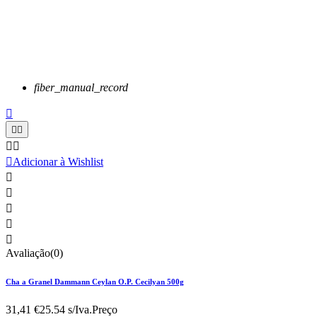
fiber_manual_record






Adicionar à Wishlist





Avaliação(0)
Cha a Granel Dammann Ceylan O.P. Cecilyan 500g
31,41 €
25.54 s/Iva.
Preço