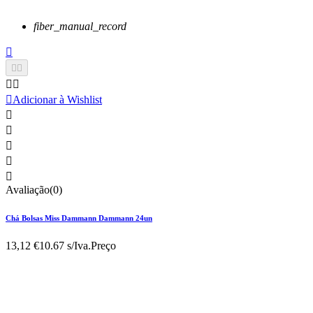
fiber_manual_record






Adicionar à Wishlist





Avaliação(0)
Chá Bolsas Miss Dammann Dammann 24un
13,12 €
10.67 s/Iva.
Preço