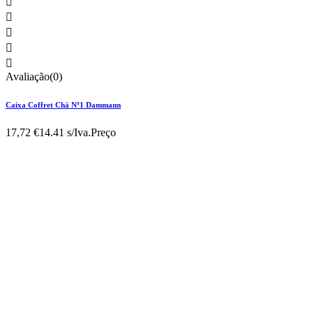





Avaliação(0)
Caixa Coffret Chá Nº1 Dammann
17,72 €
14.41 s/Iva.
Preço