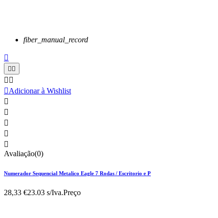
fiber_manual_record






Adicionar à Wishlist





Avaliação(0)
Numerador Sequencial Metalico Eagle 7 Rodas / Escritorio e P
28,33 €
23.03 s/Iva.
Preço