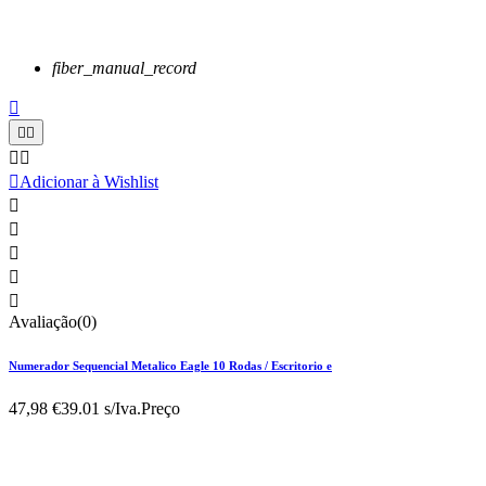
fiber_manual_record






Adicionar à Wishlist





Avaliação(0)
Numerador Sequencial Metalico Eagle 10 Rodas / Escritorio e
47,98 €
39.01 s/Iva.
Preço