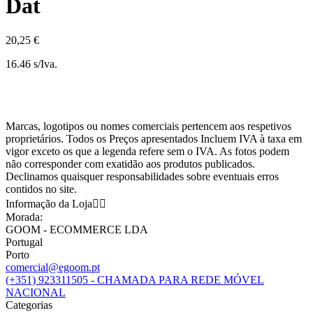
Dat
20,25 €
16.46 s/Iva.
Marcas, logotipos ou nomes comerciais pertencem aos respetivos
proprietários. Todos os Preços apresentados Incluem IVA à taxa em
vigor exceto os que a legenda refere sem o IVA. As fotos podem
não corresponder com exatidão aos produtos publicados.
Declinamos quaisquer responsabilidades sobre eventuais erros
contidos no site.
Informação da Loja


Morada:
GOOM - ECOMMERCE LDA
Portugal
Porto
comercial@egoom.pt
(+351) 923311505 - CHAMADA PARA REDE MÓVEL
NACIONAL
Categorias