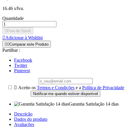
16.46 s/Iva.
Quantidade

Fora de Stock

Adicionar à Wishlist


Comparar este Produto
Partilhar :
Facebook
Twitter
Pinterest

Aceito os
Termos e Condições
e a
Política de Privacidade
Notificar-me quando estiver disponível
Garantia Satisfação 14 dias
Descrição
Dados do produto
Avaliações