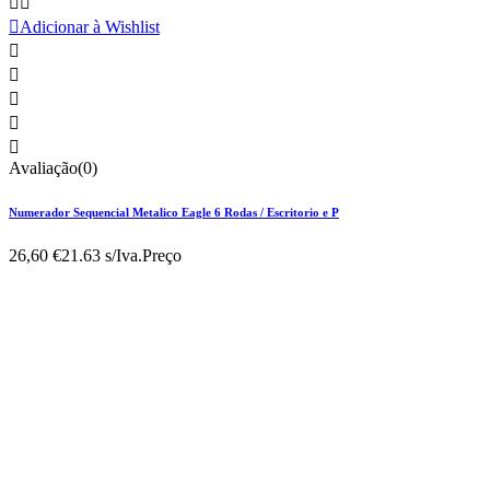



Adicionar à Wishlist





Avaliação(0)
Numerador Sequencial Metalico Eagle 6 Rodas / Escritorio e P
26,60 €
21.63 s/Iva.
Preço