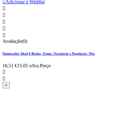

Adicionar à Wishlist





Avaliação(0)
Numerador Ideal 6 Rodas, 11mm / Escritorio e Papelaria / Dat
18,51 €
15.05 s/Iva.
Preço


×