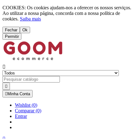
COOKIES: Os cookies ajudam-nos a oferecer os nossos serviços.
Ao utilizar a nossa página, concorda com a nossa política de
cookies.
Saiba mais
Fechar
Ok
Permitir



Minha Conta
Wishlist
(
0
)
Comparar
(0)
Entrar
