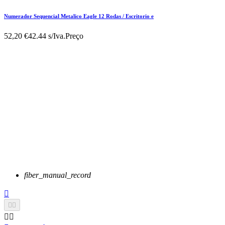
Numerador Sequencial Metalico Eagle 12 Rodas / Escritorio e
52,20 €
42.44 s/Iva.
Preço
fiber_manual_record




