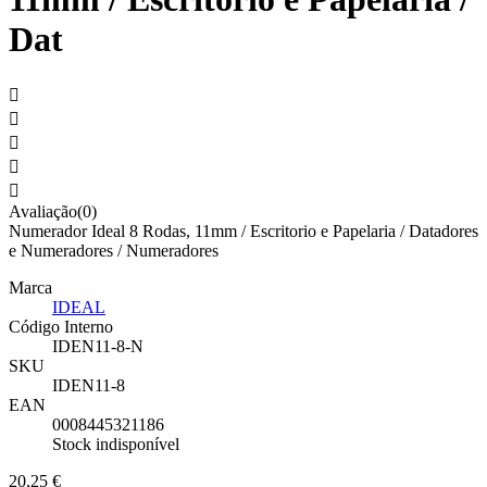
Dat





Avaliação(0)
Numerador Ideal 8 Rodas, 11mm / Escritorio e Papelaria / Datadores
e Numeradores / Numeradores
Marca
IDEAL
Código Interno
IDEN11-8-N
SKU
IDEN11-8
EAN
0008445321186
Stock indisponível
20,25 €