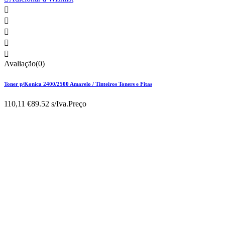





Avaliação(0)
Toner p/Konica 2400/2500 Amarelo / Tinteiros Toners e Fitas
110,11 €
89.52 s/Iva.
Preço