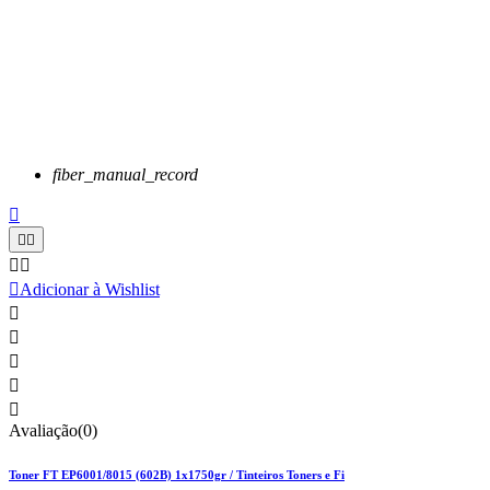
fiber_manual_record






Adicionar à Wishlist





Avaliação(0)
Toner FT EP6001/8015 (602B) 1x1750gr / Tinteiros Toners e Fi