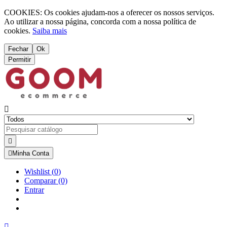
COOKIES: Os cookies ajudam-nos a oferecer os nossos serviços.
Ao utilizar a nossa página, concorda com a nossa política de
cookies.
Saiba mais
Fechar
Ok
Permitir



Minha Conta
Wishlist
(
0
)
Comparar
(0)
Entrar
