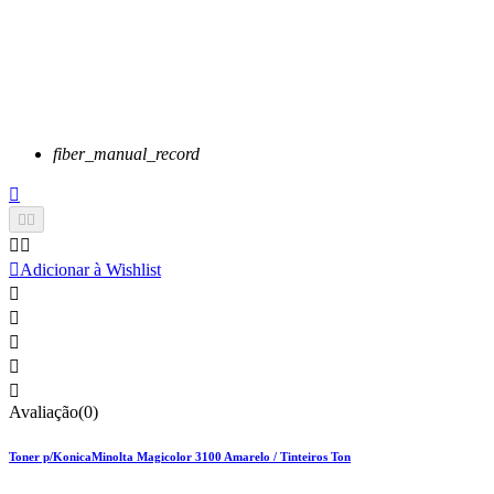
fiber_manual_record






Adicionar à Wishlist





Avaliação(0)
Toner p/KonicaMinolta Magicolor 3100 Amarelo / Tinteiros Ton