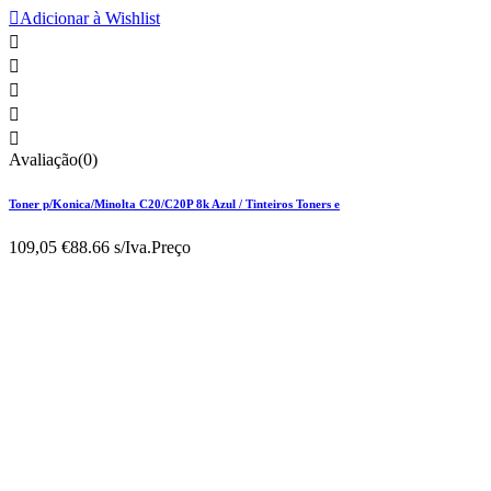

Adicionar à Wishlist





Avaliação(0)
Toner p/Konica/Minolta C20/C20P 8k Azul / Tinteiros Toners e
109,05 €
88.66 s/Iva.
Preço