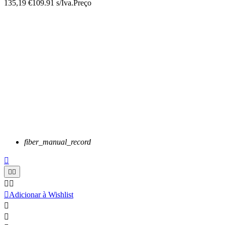
135,19 €
109.91 s/Iva.
Preço
fiber_manual_record






Adicionar à Wishlist

