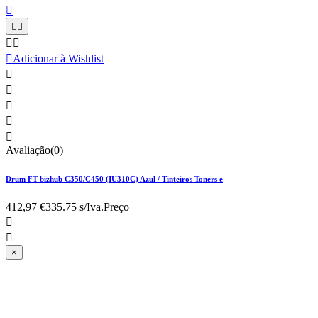






Adicionar à Wishlist





Avaliação(0)
Drum FT bizhub C350/C450 (IU310C) Azul / Tinteiros Toners e
412,97 €
335.75 s/Iva.
Preço


×