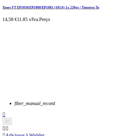
Toner FT EP1050/EP1080/EP1081 (101A) 1x 220gr / Tinteiros To
14,58 €
11.85 s/Iva.
Preço
fiber_manual_record






Adicionar à Wishlist