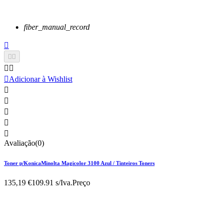
fiber_manual_record






Adicionar à Wishlist





Avaliação(0)
Toner p/KonicaMinolta Magicolor 3100 Azul / Tinteiros Toners
135,19 €
109.91 s/Iva.
Preço