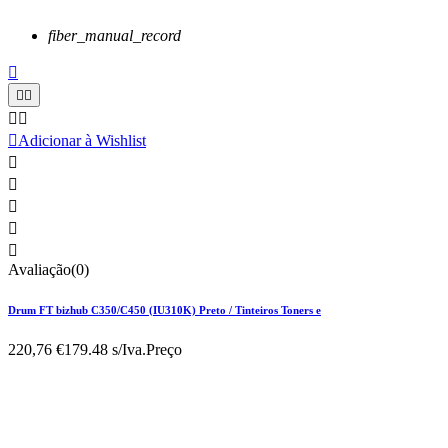
fiber_manual_record






Adicionar à Wishlist





Avaliação(0)
Drum FT bizhub C350/C450 (IU310K) Preto / Tinteiros Toners e
220,76 €
179.48 s/Iva.
Preço