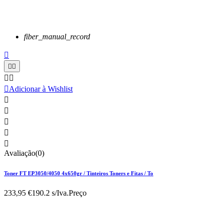
fiber_manual_record






Adicionar à Wishlist





Avaliação(0)
Toner FT EP3050/4050 4x650gr / Tinteiros Toners e Fitas / To
233,95 €
190.2 s/Iva.
Preço