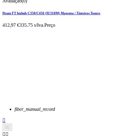
Avaliação(0)
Drum FT bizhub C350/C450 (IU310M) Magenta / Tinteiros Toners
412,97 €
335.75 s/Iva.
Preço
fiber_manual_record




