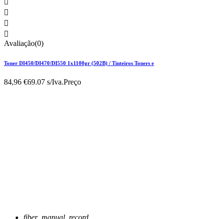




Avaliação(0)
Toner DI450/DI470/DI550 1x1100gr (502B) / Tinteiros Toners e
84,96 €
69.07 s/Iva.
Preço
fiber_manual_record