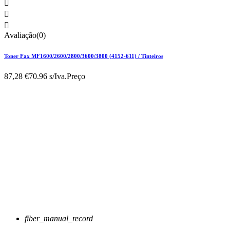



Avaliação(0)
Toner Fax MF1600/2600/2800/3600/3800 (4152-611) / Tinteiros
87,28 €
70.96 s/Iva.
Preço
fiber_manual_record