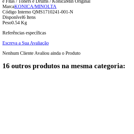
e Fitas / Toners e Drums / KonicaMin Original
Marca
KONICA/MINOLTA
Código Interno
QMS1710241-001-N
Disponível
6 Itens
Peso
0.54 Kg
Referências específicas
Escreva a Sua Avaliação
Nenhum Cliente Avaliou ainda o Produto
16 outros produtos na mesma categoria: