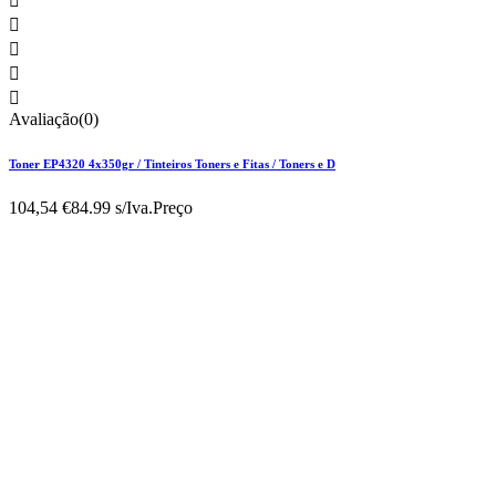





Avaliação(0)
Toner EP4320 4x350gr / Tinteiros Toners e Fitas / Toners e D
104,54 €
84.99 s/Iva.
Preço