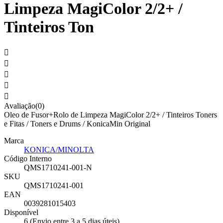
Limpeza MagiColor 2/2+ /
Tinteiros Ton





Avaliação(0)
Oleo de Fusor+Rolo de Limpeza MagiColor 2/2+ / Tinteiros Toners
e Fitas / Toners e Drums / KonicaMin Original
Marca
KONICA/MINOLTA
Código Interno
QMS1710241-001-N
SKU
QMS1710241-001
EAN
0039281015403
Disponível
6 (Envio entre 3 a 5 dias úteis)