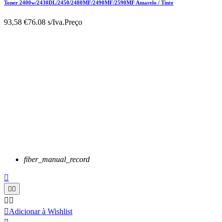
Toner 2400w/2430DL/2450/2480MF/2490MF/2590MF Amarelo / Tinte
93,58 €
76.08 s/Iva.
Preço
fiber_manual_record






Adicionar à Wishlist