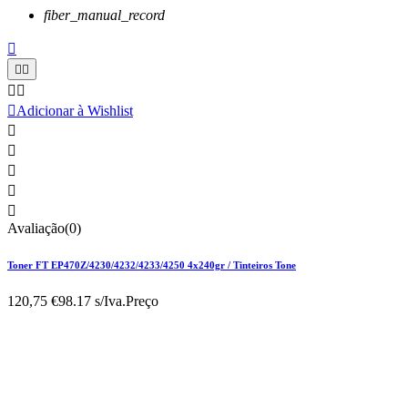
fiber_manual_record






Adicionar à Wishlist





Avaliação(0)
Toner FT EP470Z/4230/4232/4233/4250 4x240gr / Tinteiros Tone
120,75 €
98.17 s/Iva.
Preço