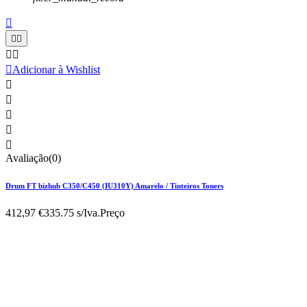






Adicionar à Wishlist





Avaliação(0)
Drum FT bizhub C350/C450 (IU310Y) Amarelo / Tinteiros Toners
412,97 €
335.75 s/Iva.
Preço