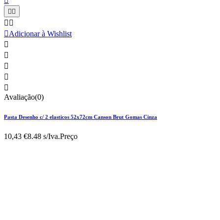






Adicionar à Wishlist





Avaliação(0)
Pasta Desenho c/ 2 elasticos 52x72cm Canson Brut Gomas Cinza
10,43 €
8.48 s/Iva.
Preço