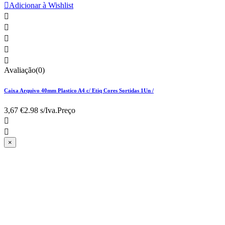

Adicionar à Wishlist





Avaliação(0)
Caixa Arquivo 40mm Plastico A4 c/ Etiq Cores Sortidas 1Un /
3,67 €
2.98 s/Iva.
Preço


×