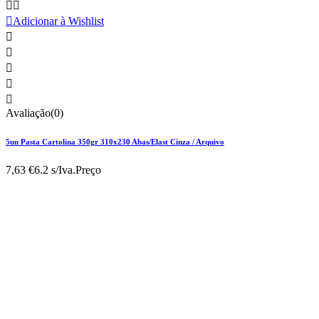



Adicionar à Wishlist





Avaliação(0)
5un Pasta Cartolina 350gr 310x230 Abas/Elast Cinza / Arquivo
7,63 €
6.2 s/Iva.
Preço