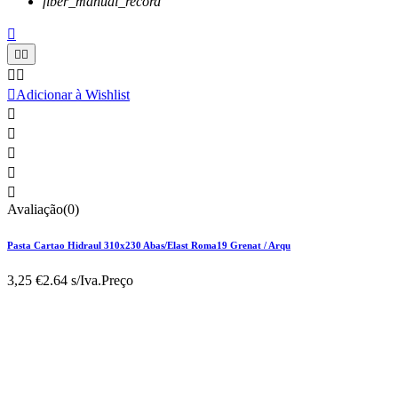
fiber_manual_record






Adicionar à Wishlist





Avaliação(0)
Pasta Cartao Hidraul 310x230 Abas/Elast Roma19 Grenat / Arqu
3,25 €
2.64 s/Iva.
Preço