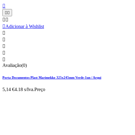






Adicionar à Wishlist





Avaliação(0)
Porta Documentos Plast Marimekko 325x245mm Verde-1un / Arqui
5,14 €
4.18 s/Iva.
Preço