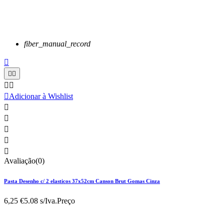
fiber_manual_record






Adicionar à Wishlist





Avaliação(0)
Pasta Desenho c/ 2 elasticos 37x52cm Canson Brut Gomas Cinza
6,25 €
5.08 s/Iva.
Preço