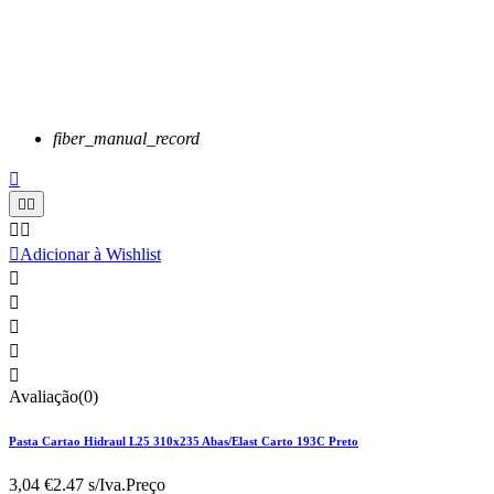
fiber_manual_record






Adicionar à Wishlist





Avaliação(0)
Pasta Cartao Hidraul L25 310x235 Abas/Elast Carto 193C Preto
3,04 €
2.47 s/Iva.
Preço