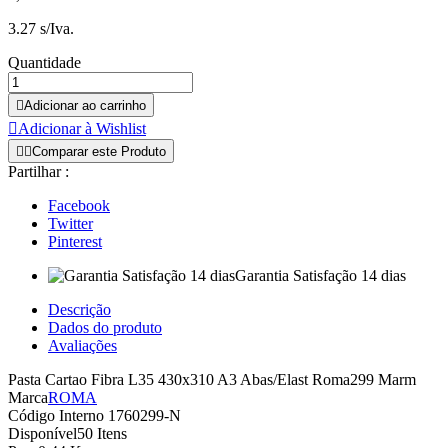
3.27 s/Iva.
Quantidade

Adicionar ao carrinho

Adicionar à Wishlist


Comparar este Produto
Partilhar :
Facebook
Twitter
Pinterest
Garantia Satisfação 14 dias
Descrição
Dados do produto
Avaliações
Pasta Cartao Fibra L35 430x310 A3 Abas/Elast Roma299 Marm
Marca
ROMA
Código Interno
1760299-N
Disponível
50 Itens