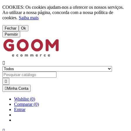
COOKIES: Os cookies ajudam-nos a oferecer os nossos serviços.
Ao utilizar a nossa página, concorda com a nossa política de
cookies.
Saiba mais
Fechar
Ok
Permitir



Minha Conta
Wishlist
(
0
)
Comparar
(0)
Entrar
