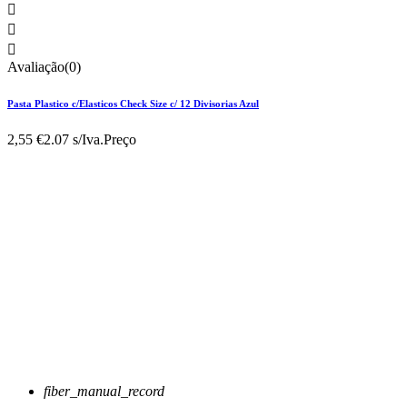



Avaliação(0)
Pasta Plastico c/Elasticos Check Size c/ 12 Divisorias Azul
2,55 €
2.07 s/Iva.
Preço
fiber_manual_record