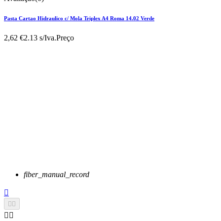
Pasta Cartao Hidraulico c/ Mola Triplex A4 Roma 14.02 Verde
2,62 €
2.13 s/Iva.
Preço
fiber_manual_record




