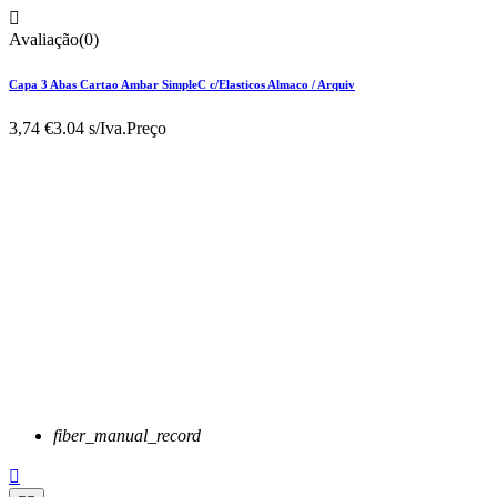

Avaliação(0)
Capa 3 Abas Cartao Ambar SimpleC c/Elasticos Almaco / Arquiv
3,74 €
3.04 s/Iva.
Preço
fiber_manual_record
