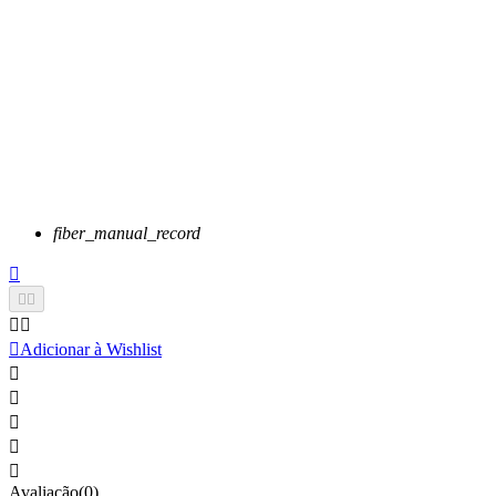
fiber_manual_record






Adicionar à Wishlist





Avaliação(0)