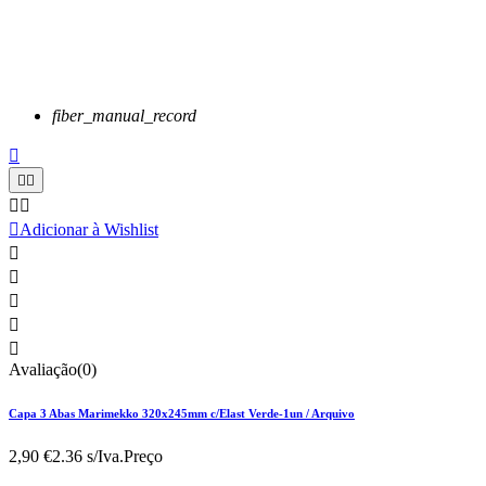
fiber_manual_record






Adicionar à Wishlist





Avaliação(0)
Capa 3 Abas Marimekko 320x245mm c/Elast Verde-1un / Arquivo
2,90 €
2.36 s/Iva.
Preço