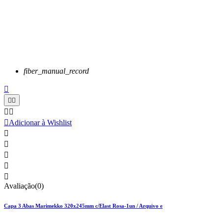
fiber_manual_record






Adicionar à Wishlist





Avaliação(0)
Capa 3 Abas Marimekko 320x245mm c/Elast Rosa-1un / Arquivo e