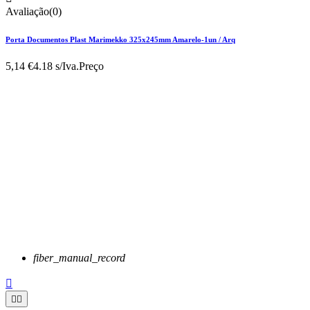
Avaliação(0)
Porta Documentos Plast Marimekko 325x245mm Amarelo-1un / Arq
5,14 €
4.18 s/Iva.
Preço
fiber_manual_record


