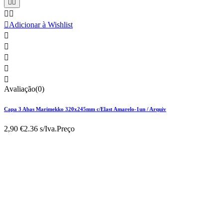





Adicionar à Wishlist





Avaliação(0)
Capa 3 Abas Marimekko 320x245mm c/Elast Amarelo-1un / Arquiv
2,90 €
2.36 s/Iva.
Preço