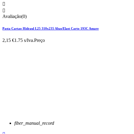


Avaliação(0)
Pasta Cartao Hidraul L25 310x235 Abas/Elast Carto 193C Amare
2,15 €
1.75 s/Iva.
Preço
fiber_manual_record