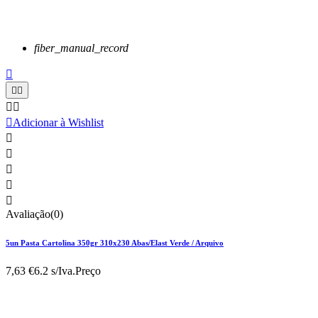
fiber_manual_record






Adicionar à Wishlist





Avaliação(0)
5un Pasta Cartolina 350gr 310x230 Abas/Elast Verde / Arquivo
7,63 €
6.2 s/Iva.
Preço