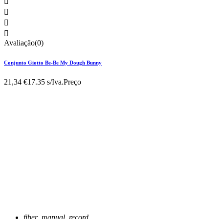




Avaliação(0)
Conjunto Giotto Be-Be My Dough Bunny
21,34 €
17.35 s/Iva.
Preço
fiber_manual_record