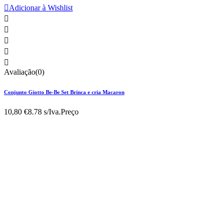

Adicionar à Wishlist





Avaliação(0)
Conjunto Giotto Be-Be Set Brinca e cria Macaron
10,80 €
8.78 s/Iva.
Preço