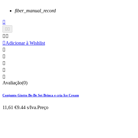
fiber_manual_record






Adicionar à Wishlist





Avaliação(0)
Conjunto Giotto Be-Be Set Brinca e cria Ice Cream
11,61 €
9.44 s/Iva.
Preço