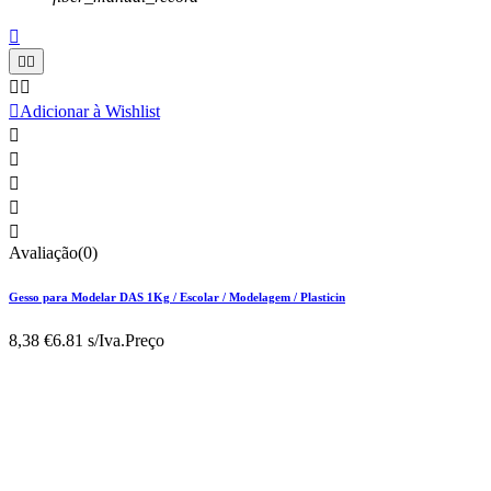






Adicionar à Wishlist





Avaliação(0)
Gesso para Modelar DAS 1Kg / Escolar / Modelagem / Plasticin
8,38 €
6.81 s/Iva.
Preço