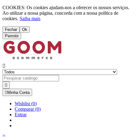
COOKIES: Os cookies ajudam-nos a oferecer os nossos serviços.
Ao utilizar a nossa página, concorda com a nossa política de
cookies.
Saiba mais
Fechar
Ok
Permitir



Minha Conta
Wishlist
(
0
)
Comparar
(0)
Entrar
