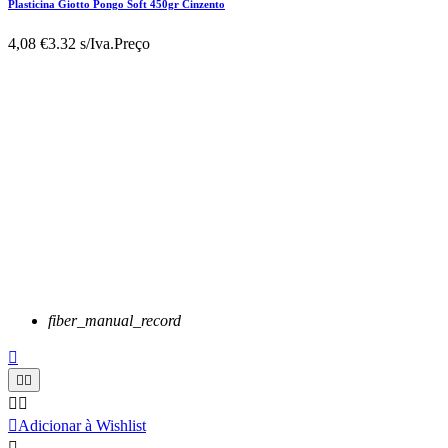
Plasticina Giotto Pongo Soft 450gr Cinzento
4,08 €
3.32 s/Iva.
Preço
fiber_manual_record






Adicionar à Wishlist
