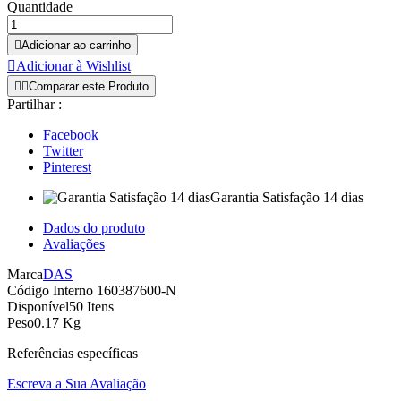
Quantidade

Adicionar ao carrinho

Adicionar à Wishlist


Comparar este Produto
Partilhar :
Facebook
Twitter
Pinterest
Garantia Satisfação 14 dias
Dados do produto
Avaliações
Marca
DAS
Código Interno
160387600-N
Disponível
50 Itens
Peso
0.17 Kg
Referências específicas
Escreva a Sua Avaliação