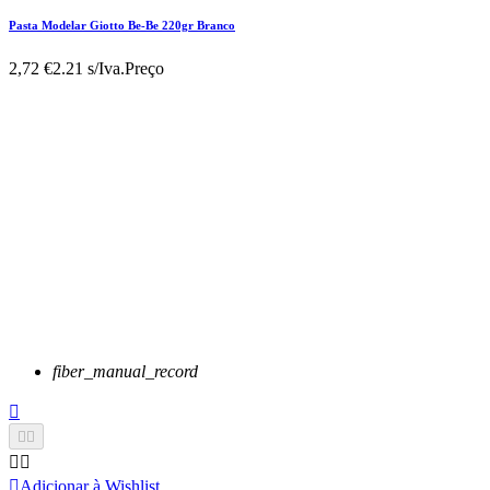
Pasta Modelar Giotto Be-Be 220gr Branco
2,72 €
2.21 s/Iva.
Preço
fiber_manual_record






Adicionar à Wishlist