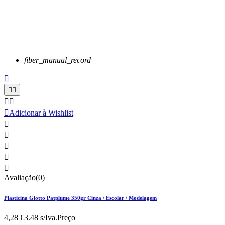
fiber_manual_record






Adicionar à Wishlist





Avaliação(0)
Plasticina Giotto Patplume 350gr Cinza / Escolar / Modelagem
4,28 €
3.48 s/Iva.
Preço