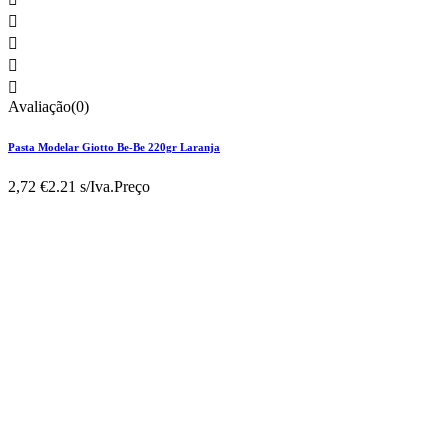




Avaliação(0)
Pasta Modelar Giotto Be-Be 220gr Laranja
2,72 €
2.21 s/Iva.
Preço