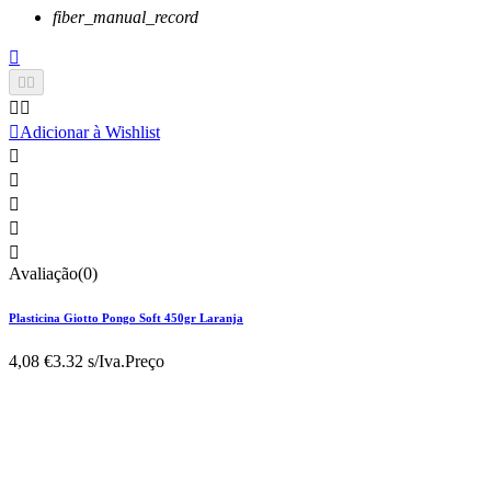
fiber_manual_record






Adicionar à Wishlist





Avaliação(0)
Plasticina Giotto Pongo Soft 450gr Laranja
4,08 €
3.32 s/Iva.
Preço