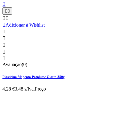






Adicionar à Wishlist





Avaliação(0)
Plasticina Magenta Patplume Giotto 350g
4,28 €
3.48 s/Iva.
Preço