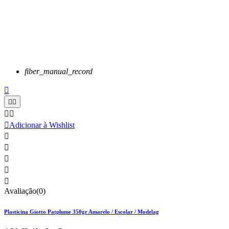
fiber_manual_record






Adicionar à Wishlist





Avaliação(0)
Plasticina Giotto Patplume 350gr Amarelo / Escolar / Modelag