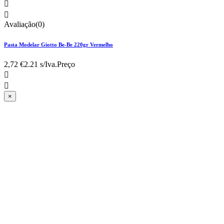


Avaliação(0)
Pasta Modelar Giotto Be-Be 220gr Vermelho
2,72 €
2.21 s/Iva.
Preço


×