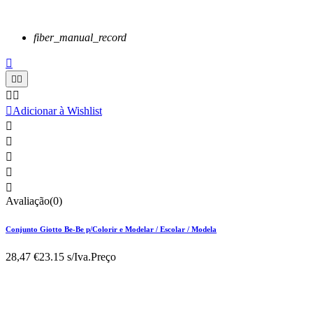
fiber_manual_record






Adicionar à Wishlist





Avaliação(0)
Conjunto Giotto Be-Be p/Colorir e Modelar / Escolar / Modela
28,47 €
23.15 s/Iva.
Preço