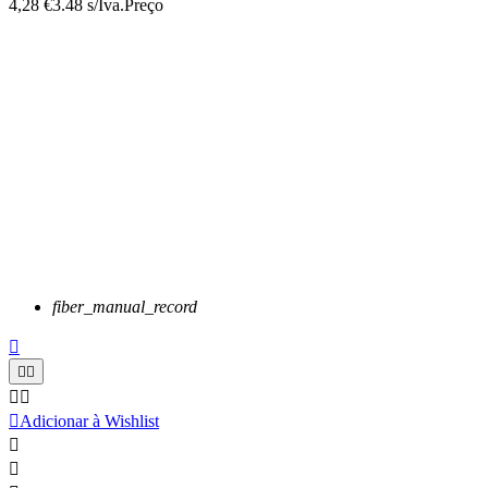
4,28 €
3.48 s/Iva.
Preço
fiber_manual_record






Adicionar à Wishlist

