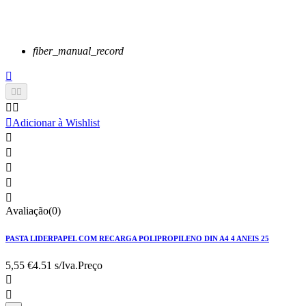
fiber_manual_record






Adicionar à Wishlist





Avaliação(0)
PASTA LIDERPAPEL COM RECARGA POLIPROPILENO DIN A4 4 ANEIS 25
5,55 €
4.51 s/Iva.
Preço

