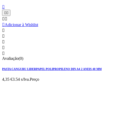






Adicionar à Wishlist





Avaliação(0)
PASTA CANGURU LIDERPAPEL POLIPROPILENO DIN A4 2 ANEIS 40 MM
4,35 €
3.54 s/Iva.
Preço