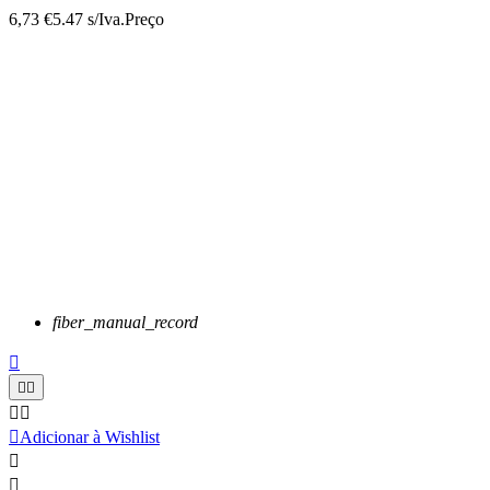
6,73 €
5.47 s/Iva.
Preço
fiber_manual_record






Adicionar à Wishlist

