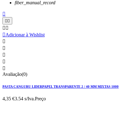
fiber_manual_record






Adicionar à Wishlist





Avaliação(0)
PASTA CANGURU LIDERPAPEL TRANSPARENTE 2 / 40 MM MIXTAS 1000
4,35 €
3.54 s/Iva.
Preço