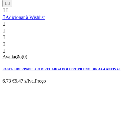





Adicionar à Wishlist





Avaliação(0)
PASTA LIDERPAPEL COM RECARGA POLIPROPILENO DIN A4 4 ANEIS 40
6,73 €
5.47 s/Iva.
Preço