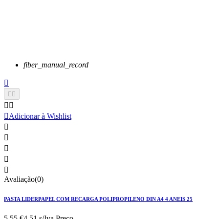
fiber_manual_record






Adicionar à Wishlist





Avaliação(0)
PASTA LIDERPAPEL COM RECARGA POLIPROPILENO DIN A4 4 ANEIS 25
5,55 €
4.51 s/Iva.
Preço