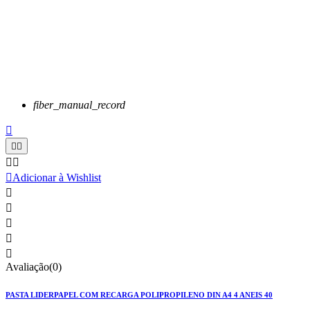
fiber_manual_record






Adicionar à Wishlist





Avaliação(0)
PASTA LIDERPAPEL COM RECARGA POLIPROPILENO DIN A4 4 ANEIS 40