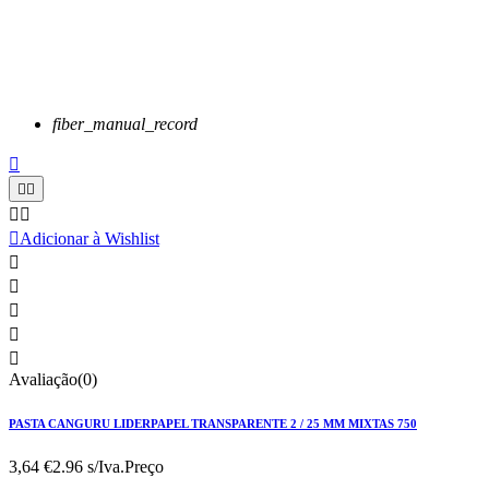
fiber_manual_record






Adicionar à Wishlist





Avaliação(0)
PASTA CANGURU LIDERPAPEL TRANSPARENTE 2 / 25 MM MIXTAS 750
3,64 €
2.96 s/Iva.
Preço