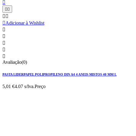






Adicionar à Wishlist





Avaliação(0)
PASTA LIDERPAPEL POLIPROPILENO DIN A4 4 ANEIS MISTOS 40 MM L
5,01 €
4.07 s/Iva.
Preço