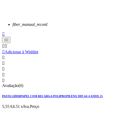
fiber_manual_record






Adicionar à Wishlist





Avaliação(0)
PASTA LIDERPAPEL COM RECARGA POLIPROPILENO DIN A4 4 ANEIS 25
5,55 €
4.51 s/Iva.
Preço