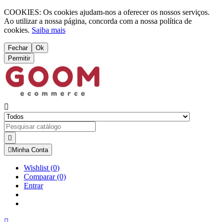
COOKIES: Os cookies ajudam-nos a oferecer os nossos serviços.
Ao utilizar a nossa página, concorda com a nossa política de
cookies.
Saiba mais
Fechar
Ok
Permitir



Minha Conta
Wishlist
(
0
)
Comparar
(0)
Entrar
