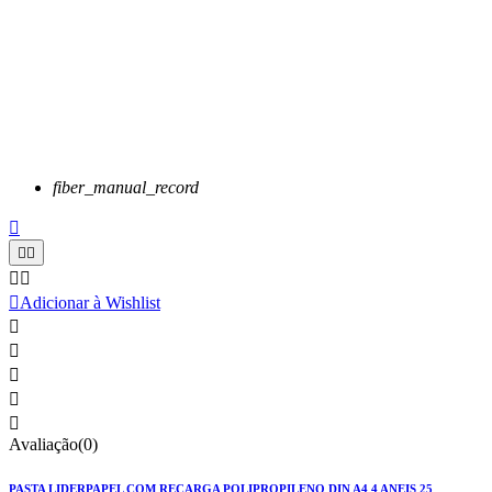
fiber_manual_record






Adicionar à Wishlist





Avaliação(0)
PASTA LIDERPAPEL COM RECARGA POLIPROPILENO DIN A4 4 ANEIS 25