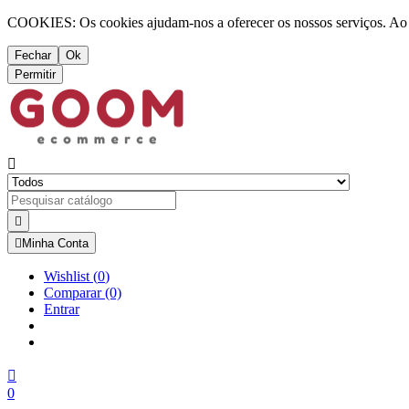
COOKIES: Os cookies ajudam-nos a oferecer os nossos serviços. Ao ut
Fechar
Ok
Permitir



Minha Conta
Wishlist
(
0
)
Comparar
(0)
Entrar

0