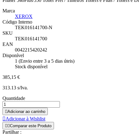
Phaser 540Plus/550 Toner Pret / Tinteiros Toners e Fitas / Toners e 
Marca
XEROX
Código Interno
TEK016141700-N
SKU
TEK016141700
EAN
0042215420242
Disponível
1 (Envio entre 3 a 5 dias úteis)
Stock disponível
385,15 €
313.13 s/Iva.
Quantidade

Adicionar ao carrinho

Adicionar à Wishlist


Comparar este Produto
Partilhar :