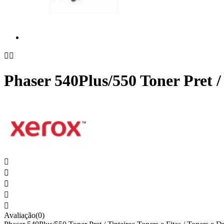


Phaser 540Plus/550 Toner Pret / 





Avaliação(0)