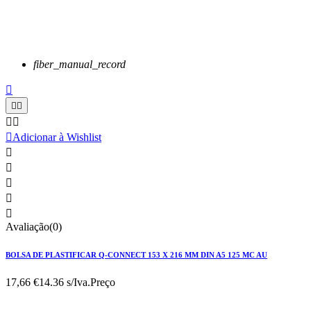
fiber_manual_record






Adicionar à Wishlist





Avaliação(0)
BOLSA DE PLASTIFICAR Q-CONNECT 153 X 216 MM DIN A5 125 MC AU
17,66 €
14.36 s/Iva.
Preço