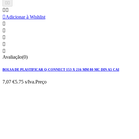





Adicionar à Wishlist





Avaliação(0)
BOLSA DE PLASTIFICAR Q-CONNECT 153 X 216 MM 80 MC DIN A5 CAI
7,07 €
5.75 s/Iva.
Preço