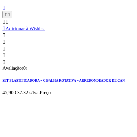






Adicionar à Wishlist





Avaliação(0)
SET PLASTIFICADORA + CISALHA ROTATIVA + ARREDONDEADOR DE CAN
45,90 €
37.32 s/Iva.
Preço