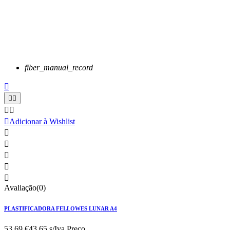
fiber_manual_record






Adicionar à Wishlist





Avaliação(0)
PLASTIFICADORA FELLOWES LUNAR A4
53,69 €
43.65 s/Iva.
Preço