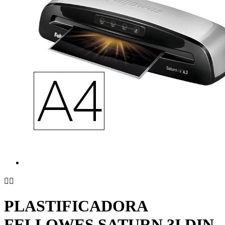


PLASTIFICADORA
FELLOWES SATURN 3I DIN