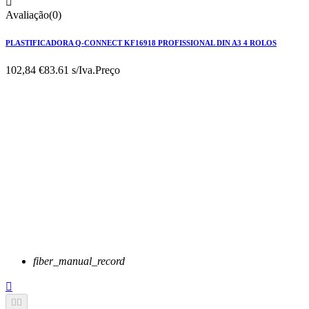

Avaliação(0)
PLASTIFICADORA Q-CONNECT KF16918 PROFISSIONAL DIN A3 4 ROLOS
102,84 €
83.61 s/Iva.
Preço
fiber_manual_record


