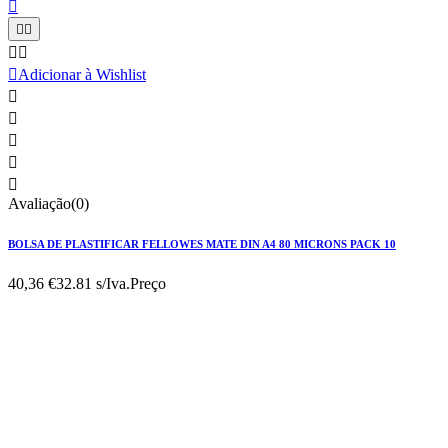






Adicionar à Wishlist





Avaliação(0)
BOLSA DE PLASTIFICAR FELLOWES MATE DIN A4 80 MICRONS PACK 10
40,36 €
32.81 s/Iva.
Preço