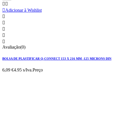



Adicionar à Wishlist





Avaliação(0)
BOLSA DE PLASTIFICAR Q-CONNECT 153 X 216 MM -125 MICRONS DIN
6,09 €
4.95 s/Iva.
Preço