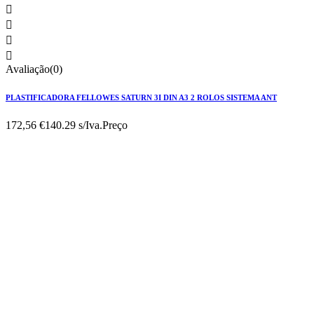




Avaliação(0)
PLASTIFICADORA FELLOWES SATURN 3I DIN A3 2 ROLOS SISTEMA ANT
172,56 €
140.29 s/Iva.
Preço