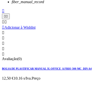
fiber_manual_record






Adicionar à Wishlist





Avaliação(0)
BOLSA DE PLASTIFICAR MANUAL 3L OFFICE A FRIO 300 MC DIN A4
12,50 €
10.16 s/Iva.
Preço