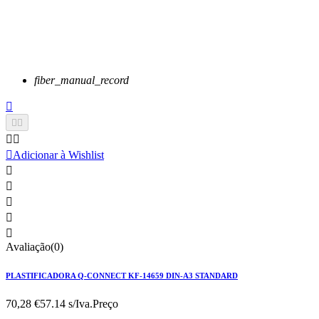
fiber_manual_record






Adicionar à Wishlist





Avaliação(0)
PLASTIFICADORA Q-CONNECT KF-14659 DIN-A3 STANDARD
70,28 €
57.14 s/Iva.
Preço