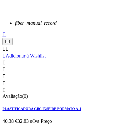
fiber_manual_record






Adicionar à Wishlist





Avaliação(0)
PLASTIFICADORA GBC INSPIRE FORMATO A-4
40,38 €
32.83 s/Iva.
Preço