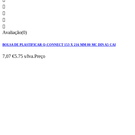





Avaliação(0)
BOLSA DE PLASTIFICAR Q-CONNECT 153 X 216 MM 80 MC DIN A5 CAI
7,07 €
5.75 s/Iva.
Preço