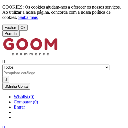
COOKIES: Os cookies ajudam-nos a oferecer os nossos serviços.
Ao utilizar a nossa página, concorda com a nossa política de
cookies.
Saiba mais
Fechar
Ok
Permitir



Minha Conta
Wishlist
(
0
)
Comparar
(0)
Entrar
