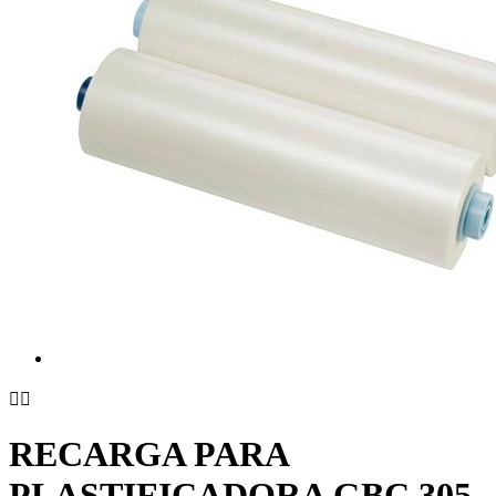


RECARGA PARA
PLASTIFICADORA GBC 305