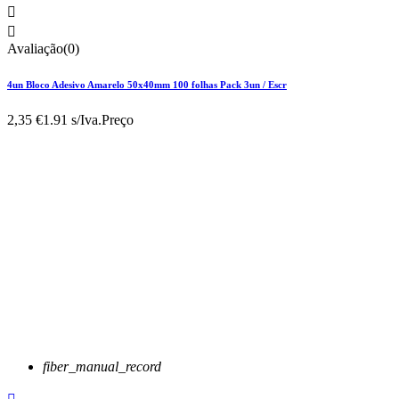


Avaliação(0)
4un Bloco Adesivo Amarelo 50x40mm 100 folhas Pack 3un / Escr
2,35 €
1.91 s/Iva.
Preço
fiber_manual_record