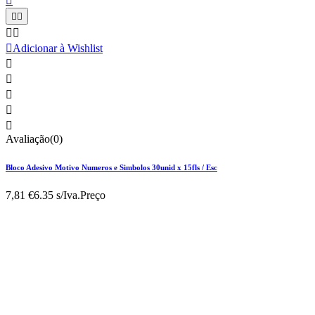






Adicionar à Wishlist





Avaliação(0)
Bloco Adesivo Motivo Numeros e Simbolos 30unid x 15fls / Esc
7,81 €
6.35 s/Iva.
Preço