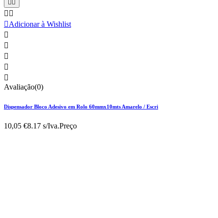





Adicionar à Wishlist





Avaliação(0)
Dispensador Bloco Adesivo em Rolo 60mmx10mts Amarelo / Escri
10,05 €
8.17 s/Iva.
Preço