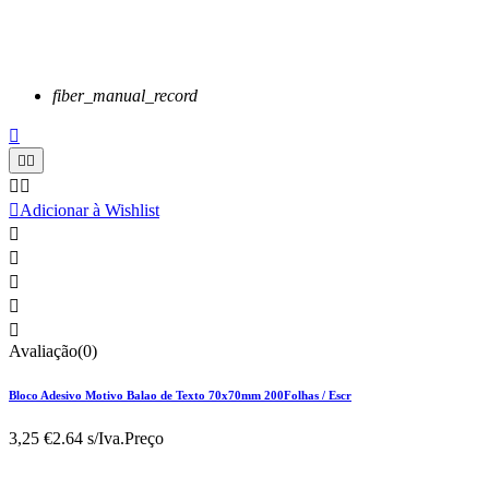
fiber_manual_record






Adicionar à Wishlist





Avaliação(0)
Bloco Adesivo Motivo Balao de Texto 70x70mm 200Folhas / Escr
3,25 €
2.64 s/Iva.
Preço