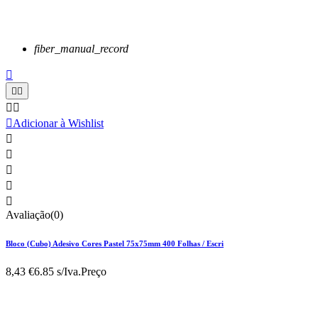
fiber_manual_record






Adicionar à Wishlist





Avaliação(0)
Bloco (Cubo) Adesivo Cores Pastel 75x75mm 400 Folhas / Escri
8,43 €
6.85 s/Iva.
Preço