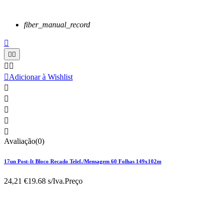
fiber_manual_record






Adicionar à Wishlist





Avaliação(0)
17un Post-It Bloco Recado Telef./Mensagem 60 Folhas 149x102m
24,21 €
19.68 s/Iva.
Preço