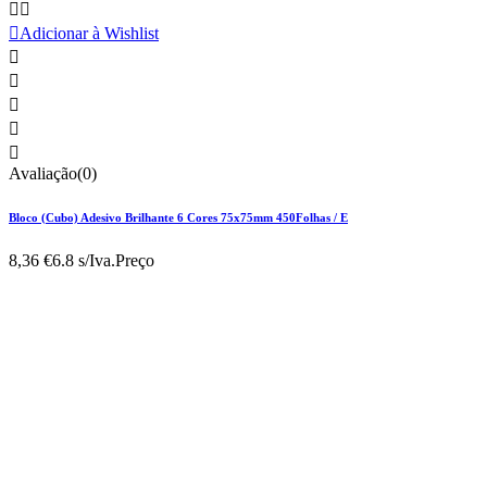



Adicionar à Wishlist





Avaliação(0)
Bloco (Cubo) Adesivo Brilhante 6 Cores 75x75mm 450Folhas / E
8,36 €
6.8 s/Iva.
Preço