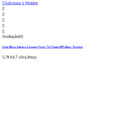

Adicionar à Wishlist





Avaliação(0)
12un Bloco Adesivo Laranja Forte 75x75mm 80Folhas / Escritor
5,78 €
4.7 s/Iva.
Preço