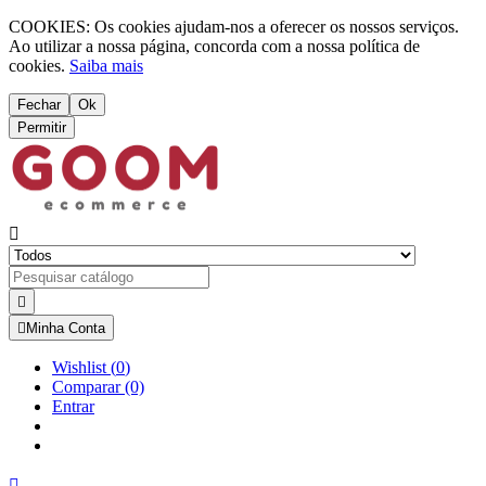
COOKIES: Os cookies ajudam-nos a oferecer os nossos serviços.
Ao utilizar a nossa página, concorda com a nossa política de
cookies.
Saiba mais
Fechar
Ok
Permitir



Minha Conta
Wishlist
(
0
)
Comparar
(0)
Entrar
