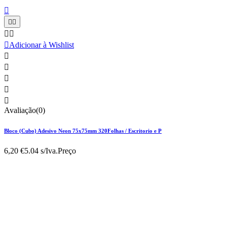






Adicionar à Wishlist





Avaliação(0)
Bloco (Cubo) Adesivo Neon 75x75mm 320Folhas / Escritorio e P
6,20 €
5.04 s/Iva.
Preço