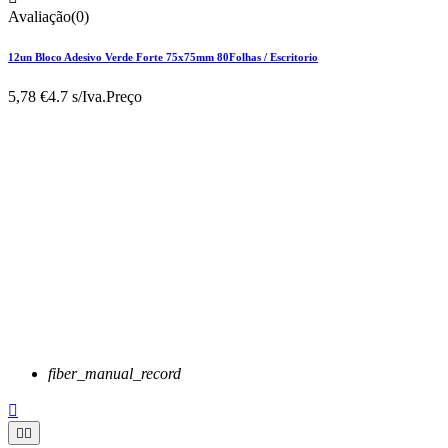
Avaliação(0)
12un Bloco Adesivo Verde Forte 75x75mm 80Folhas / Escritorio
5,78 €
4.7 s/Iva.
Preço
fiber_manual_record


