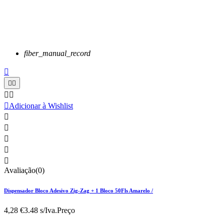
fiber_manual_record






Adicionar à Wishlist





Avaliação(0)
Dispensador Bloco Adesivo Zig-Zag + 1 Bloco 50Fls Amarelo /
4,28 €
3.48 s/Iva.
Preço