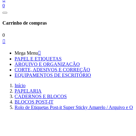
0
Carrinho de compras
0

Mega Menu

PAPEL E ETIQUETAS
ARQUIVO E ORGANIZAÇÃO
CORTE, ADESIVOS E CORREÇÃO
EQUIPAMENTOS DE ESCRITÓRIO
Início
PAPELARIA
CADERNOS E BLOCOS
BLOCOS POST-IT
Rolo de Etiquetas Post-it Super Sticky Amarelo / Arquivo e O