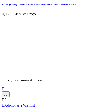
Bloco (Cubo) Adesivo Neon 50x50mm 240Folhas / Escritorio e P
4,03 €
3.28 s/Iva.
Preço
fiber_manual_record






Adicionar à Wishlist