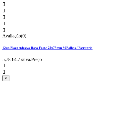





Avaliação(0)
12un Bloco Adesivo Rosa Forte 75x75mm 80Folhas / Escritorio
5,78 €
4.7 s/Iva.
Preço


×