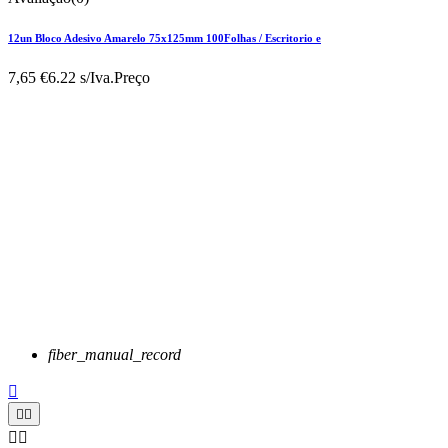
12un Bloco Adesivo Amarelo 75x125mm 100Folhas / Escritorio e
7,65 €
6.22 s/Iva.
Preço
fiber_manual_record




