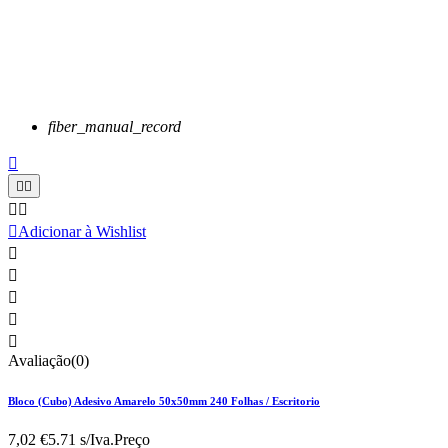
fiber_manual_record






Adicionar à Wishlist





Avaliação(0)
Bloco (Cubo) Adesivo Amarelo 50x50mm 240 Folhas / Escritorio
7,02 €
5.71 s/Iva.
Preço