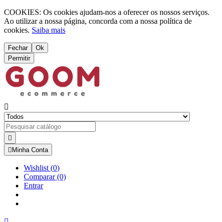
COOKIES: Os cookies ajudam-nos a oferecer os nossos serviços.
Ao utilizar a nossa página, concorda com a nossa política de
cookies.
Saiba mais
Fechar
Ok
Permitir



Minha Conta
Wishlist
(
0
)
Comparar
(0)
Entrar
