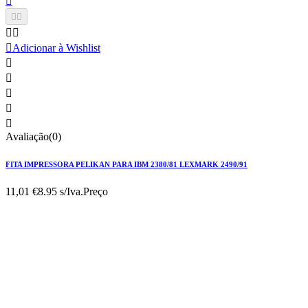






Adicionar à Wishlist





Avaliação(0)
FITA IMPRESSORA PELIKAN PARA IBM 2380/81 LEXMARK 2490/91
11,01 €
8.95 s/Iva.
Preço