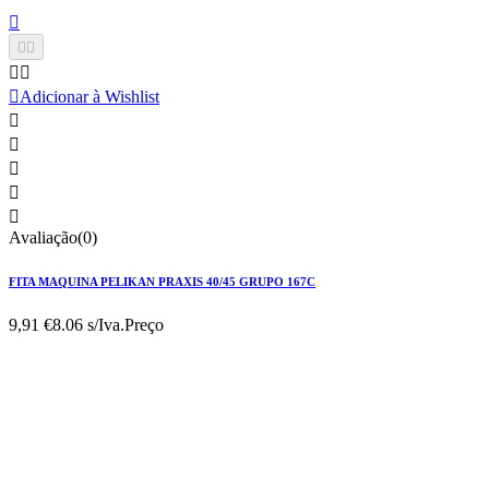






Adicionar à Wishlist





Avaliação(0)
FITA MAQUINA PELIKAN PRAXIS 40/45 GRUPO 167C
9,91 €
8.06 s/Iva.
Preço