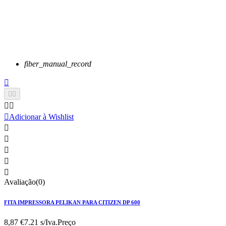
fiber_manual_record






Adicionar à Wishlist





Avaliação(0)
FITA IMPRESSORA PELIKAN PARA CITIZEN DP 600
8,87 €
7.21 s/Iva.
Preço