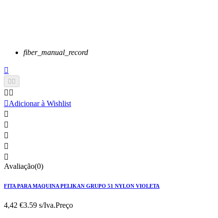
fiber_manual_record






Adicionar à Wishlist





Avaliação(0)
FITA PARA MAQUINA PELIKAN GRUPO 51 NYLON VIOLETA
4,42 €
3.59 s/Iva.
Preço