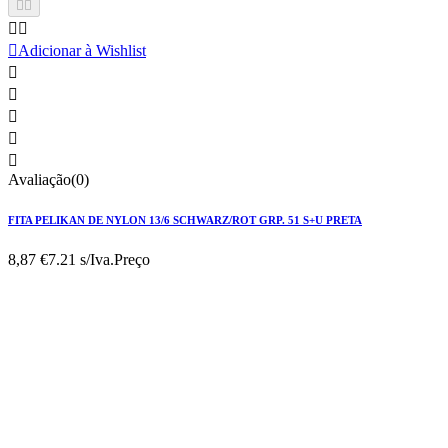





Adicionar à Wishlist





Avaliação(0)
FITA PELIKAN DE NYLON 13/6 SCHWARZ/ROT GRP. 51 S+U PRETA
8,87 €
7.21 s/Iva.
Preço