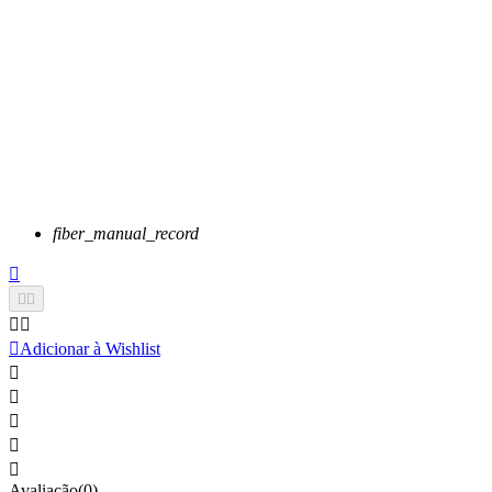
fiber_manual_record






Adicionar à Wishlist





Avaliação(0)