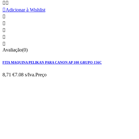



Adicionar à Wishlist





Avaliação(0)
FITA MAQUINA PELIKAN PARA CANON AP 100 GRUPO 156C
8,71 €
7.08 s/Iva.
Preço