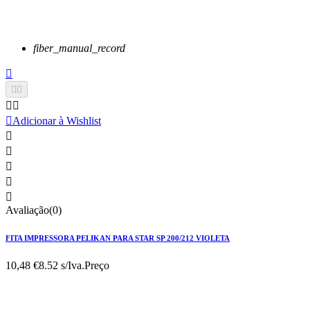
fiber_manual_record






Adicionar à Wishlist





Avaliação(0)
FITA IMPRESSORA PELIKAN PARA STAR SP 200/212 VIOLETA
10,48 €
8.52 s/Iva.
Preço