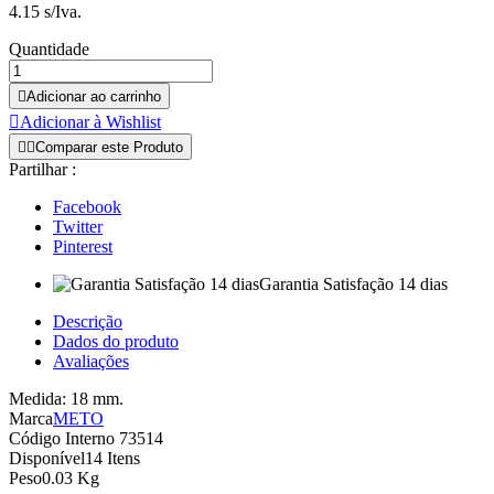
4.15 s/Iva.
Quantidade

Adicionar ao carrinho

Adicionar à Wishlist


Comparar este Produto
Partilhar :
Facebook
Twitter
Pinterest
Garantia Satisfação 14 dias
Descrição
Dados do produto
Avaliações
Medida: 18 mm.
Marca
METO
Código Interno
73514
Disponível
14 Itens
Peso
0.03 Kg