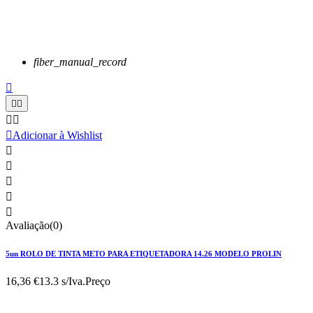
fiber_manual_record






Adicionar à Wishlist





Avaliação(0)
5un ROLO DE TINTA METO PARA ETIQUETADORA 14.26 MODELO PROLIN
16,36 €
13.3 s/Iva.
Preço