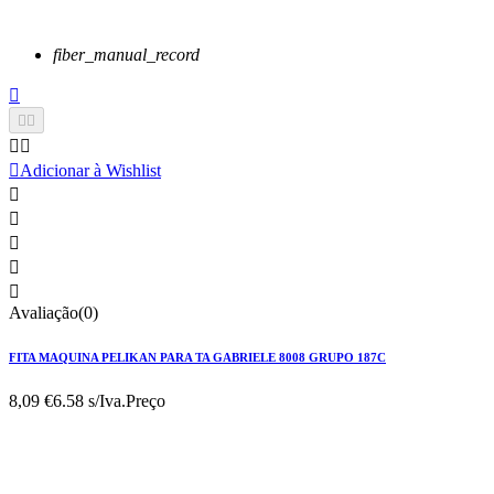
fiber_manual_record






Adicionar à Wishlist





Avaliação(0)
FITA MAQUINA PELIKAN PARA TA GABRIELE 8008 GRUPO 187C
8,09 €
6.58 s/Iva.
Preço