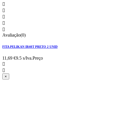





Avaliação(0)
FITA PELIKAN IR40T PRETO 2 UNID
11,69 €
9.5 s/Iva.
Preço


×