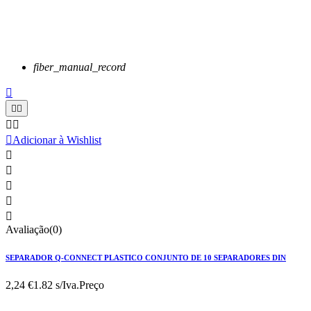
fiber_manual_record






Adicionar à Wishlist





Avaliação(0)
SEPARADOR Q-CONNECT PLASTICO CONJUNTO DE 10 SEPARADORES DIN
2,24 €
1.82 s/Iva.
Preço