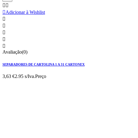



Adicionar à Wishlist





Avaliação(0)
SEPARADORES DE CARTOLINA 1 A 31 CARTONEX
3,63 €
2.95 s/Iva.
Preço