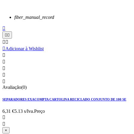
fiber_manual_record






Adicionar à Wishlist





Avaliação(0)
SEPARADORES EXACOMPTA CARTOLINA RECICLADO CONJUNTO DE 100 SE
6,31 €
5.13 s/Iva.
Preço


×