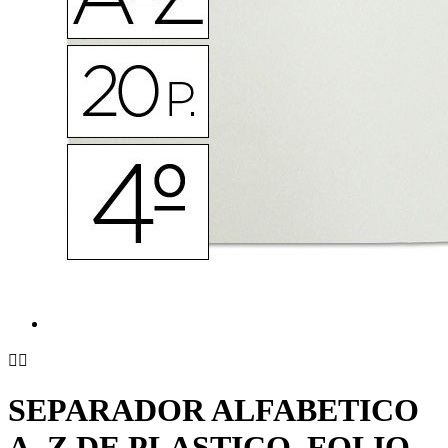


SEPARADOR ALFABETICO
A_Z DE PLASTICO, FOLIO