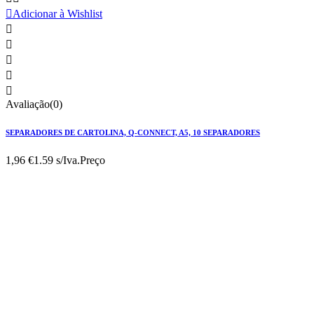

Adicionar à Wishlist





Avaliação(0)
SEPARADORES DE CARTOLINA, Q-CONNECT, A5, 10 SEPARADORES
1,96 €
1.59 s/Iva.
Preço