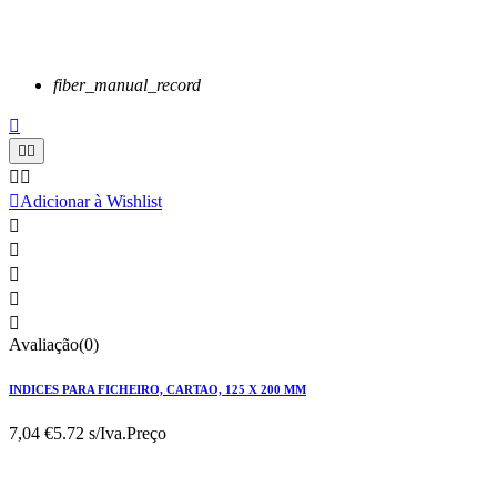
fiber_manual_record






Adicionar à Wishlist





Avaliação(0)
INDICES PARA FICHEIRO, CARTAO, 125 X 200 MM
7,04 €
5.72 s/Iva.
Preço