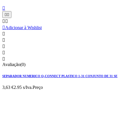






Adicionar à Wishlist





Avaliação(0)
SEPARADOR NUMERICO Q-CONNECT PLASTICO 1-31 CONJUNTO DE 31 SE
3,63 €
2.95 s/Iva.
Preço