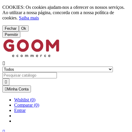
COOKIES: Os cookies ajudam-nos a oferecer os nossos serviços.
Ao utilizar a nossa página, concorda com a nossa política de
cookies.
Saiba mais
Fechar
Ok
Permitir



Minha Conta
Wishlist
(
0
)
Comparar
(0)
Entrar
