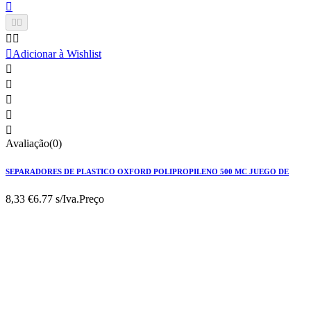






Adicionar à Wishlist





Avaliação(0)
SEPARADORES DE PLASTICO OXFORD POLIPROPILENO 500 MC JUEGO DE
8,33 €
6.77 s/Iva.
Preço