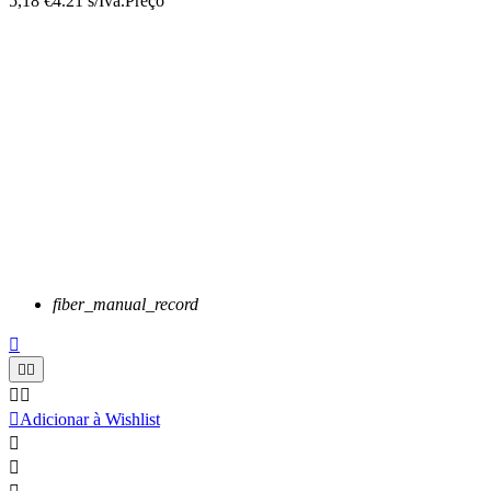
5,18 €
4.21 s/Iva.
Preço
fiber_manual_record






Adicionar à Wishlist

