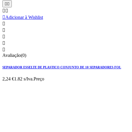





Adicionar à Wishlist





Avaliação(0)
SEPARADOR ESSELTE DE PLASTICO CONJUNTO DE 10 SEPARADORES FOL
2,24 €
1.82 s/Iva.
Preço