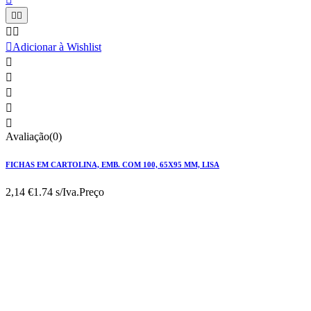





Adicionar à Wishlist





Avaliação(0)
FICHAS EM CARTOLINA, EMB. COM 100, 65X95 MM, LISA
2,14 €
1.74 s/Iva.
Preço