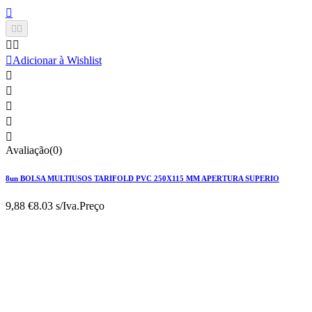






Adicionar à Wishlist





Avaliação(0)
8un BOLSA MULTIUSOS TARIFOLD PVC 250X115 MM APERTURA SUPERIO
9,88 €
8.03 s/Iva.
Preço