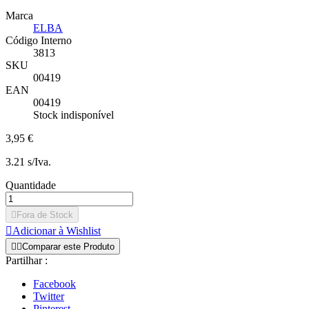
Marca
ELBA
Código Interno
3813
SKU
00419
EAN
00419
Stock indisponível
3,95 €
3.21 s/Iva.
Quantidade

Fora de Stock

Adicionar à Wishlist


Comparar este Produto
Partilhar :
Facebook
Twitter
Pinterest