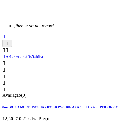
fiber_manual_record






Adicionar à Wishlist





Avaliação(0)
8un BOLSA MULTIUSOS TARIFOLD PVC DIN A5 ABERTURA SUPERIOR CO
12,56 €
10.21 s/Iva.
Preço