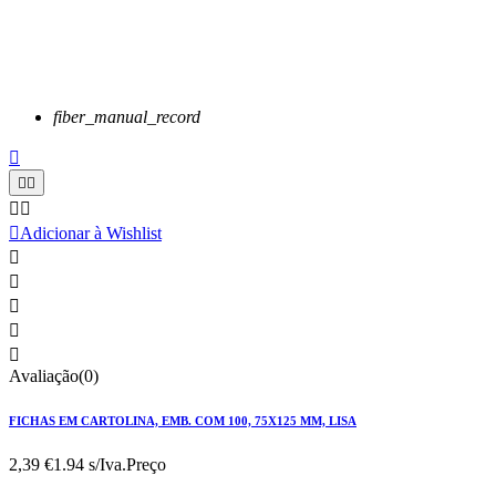
fiber_manual_record






Adicionar à Wishlist





Avaliação(0)
FICHAS EM CARTOLINA, EMB. COM 100, 75X125 MM, LISA
2,39 €
1.94 s/Iva.
Preço