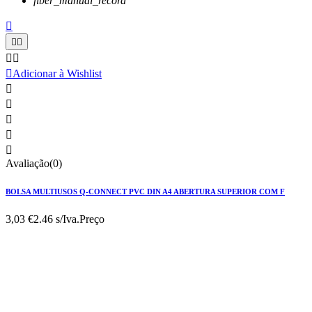
fiber_manual_record






Adicionar à Wishlist





Avaliação(0)
BOLSA MULTIUSOS Q-CONNECT PVC DIN A4 ABERTURA SUPERIOR COM F
3,03 €
2.46 s/Iva.
Preço