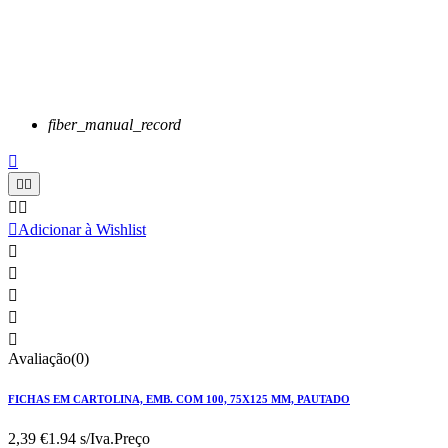
fiber_manual_record






Adicionar à Wishlist





Avaliação(0)
FICHAS EM CARTOLINA, EMB. COM 100, 75X125 MM, PAUTADO
2,39 €
1.94 s/Iva.
Preço