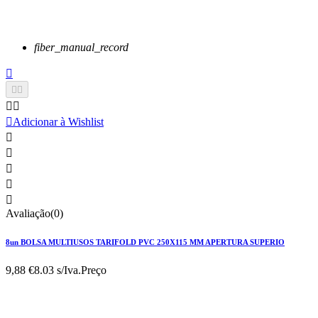
fiber_manual_record






Adicionar à Wishlist





Avaliação(0)
8un BOLSA MULTIUSOS TARIFOLD PVC 250X115 MM APERTURA SUPERIO
9,88 €
8.03 s/Iva.
Preço