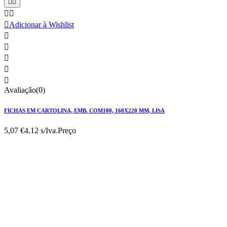





Adicionar à Wishlist





Avaliação(0)
FICHAS EM CARTOLINA, EMB. COM100, 160X220 MM, LISA
5,07 €
4.12 s/Iva.
Preço