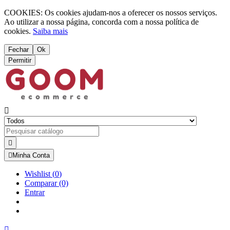
COOKIES: Os cookies ajudam-nos a oferecer os nossos serviços.
Ao utilizar a nossa página, concorda com a nossa política de
cookies.
Saiba mais
Fechar
Ok
Permitir



Minha Conta
Wishlist
(
0
)
Comparar
(0)
Entrar
