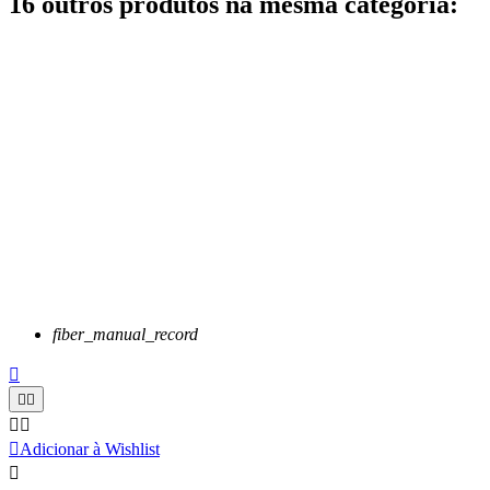
16 outros produtos na mesma categoria:
fiber_manual_record






Adicionar à Wishlist
