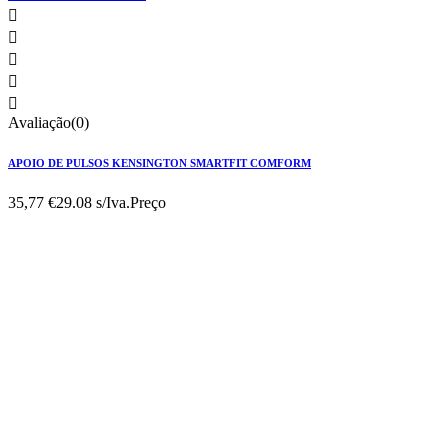





Avaliação(0)
APOIO DE PULSOS KENSINGTON SMARTFIT COMFORM
35,77 €
29.08 s/Iva.
Preço