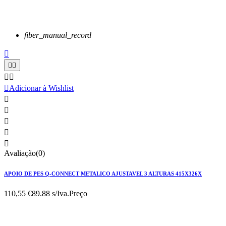
fiber_manual_record






Adicionar à Wishlist





Avaliação(0)
APOIO DE PES Q-CONNECT METALICO AJUSTAVEL 3 ALTURAS 415X326X
110,55 €
89.88 s/Iva.
Preço