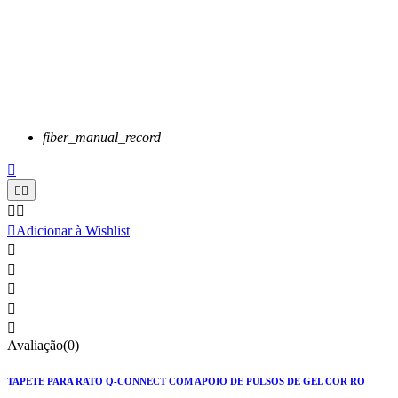
fiber_manual_record






Adicionar à Wishlist





Avaliação(0)
TAPETE PARA RATO Q-CONNECT COM APOIO DE PULSOS DE GEL COR RO