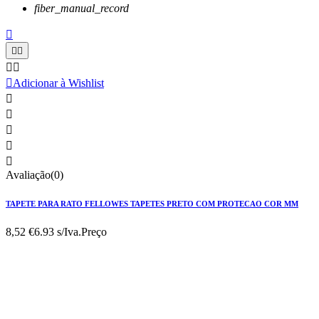
fiber_manual_record






Adicionar à Wishlist





Avaliação(0)
TAPETE PARA RATO FELLOWES TAPETES PRETO COM PROTECAO COR MM
8,52 €
6.93 s/Iva.
Preço