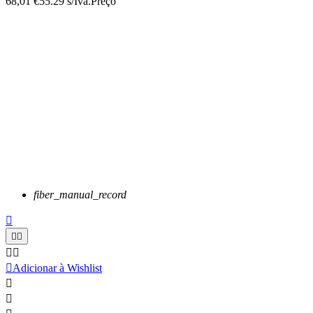
68,01 €
55.29 s/Iva.
Preço
fiber_manual_record






Adicionar à Wishlist

