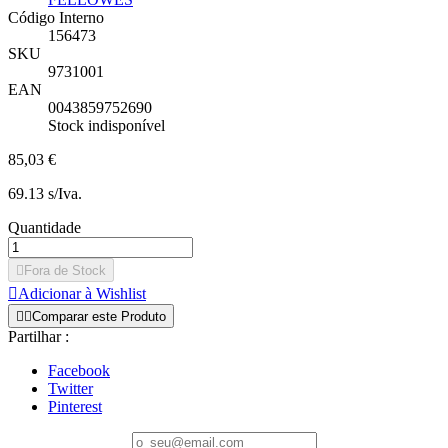
Código Interno
156473
SKU
9731001
EAN
0043859752690
Stock indisponível
85,03 €
69.13 s/Iva.
Quantidade

Fora de Stock

Adicionar à Wishlist


Comparar este Produto
Partilhar :
Facebook
Twitter
Pinterest