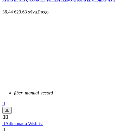
APOIO DE PES Q-CONNECT POLIESTERENO AJUSTAVEL MEDIDAS: 45 X
36,44 €
29.63 s/Iva.
Preço
fiber_manual_record






Adicionar à Wishlist
