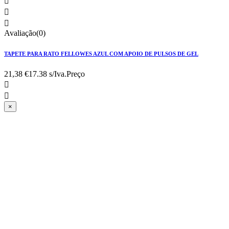



Avaliação(0)
TAPETE PARA RATO FELLOWES AZUL COM APOIO DE PULSOS DE GEL
21,38 €
17.38 s/Iva.
Preço


×