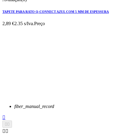
TAPETE PARA RATO Q-CONNECT AZUL COM 5 MM DE ESPESSURA
2,89 €
2.35 s/Iva.
Preço
fiber_manual_record




