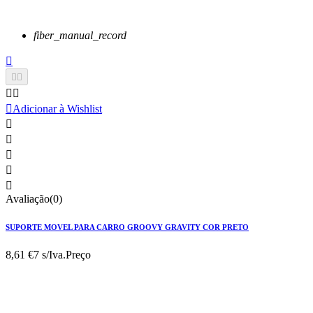
fiber_manual_record






Adicionar à Wishlist





Avaliação(0)
SUPORTE MOVEL PARA CARRO GROOVY GRAVITY COR PRETO
8,61 €
7 s/Iva.
Preço