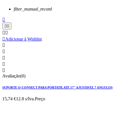
fiber_manual_record






Adicionar à Wishlist





Avaliação(0)
SUPORTE Q-CONNECT PARA PORTATIL ATE 17" AJUSTAVEL 7 ANGULOS
15,74 €
12.8 s/Iva.
Preço