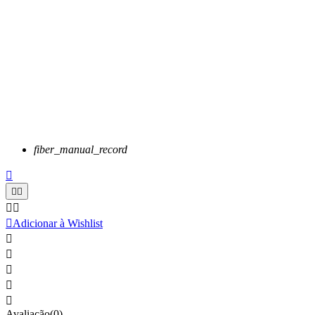
fiber_manual_record






Adicionar à Wishlist





Avaliação(0)