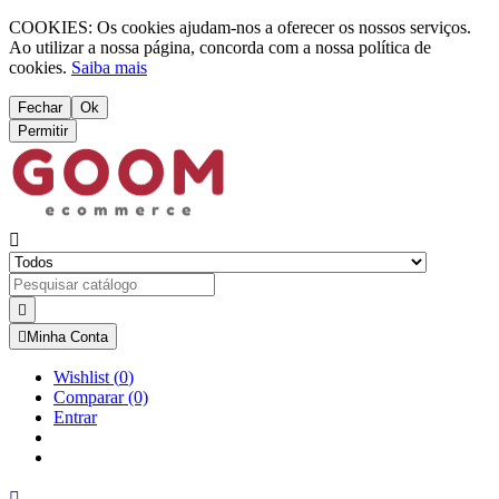
COOKIES: Os cookies ajudam-nos a oferecer os nossos serviços.
Ao utilizar a nossa página, concorda com a nossa política de
cookies.
Saiba mais
Fechar
Ok
Permitir



Minha Conta
Wishlist
(
0
)
Comparar
(0)
Entrar
