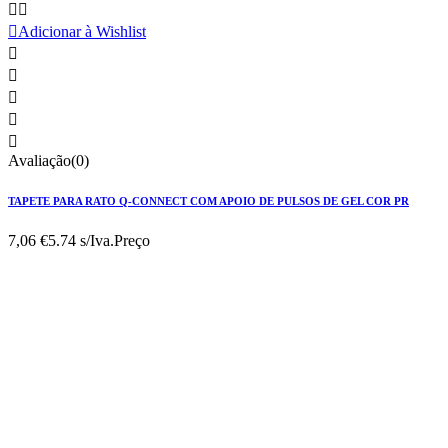



Adicionar à Wishlist





Avaliação(0)
TAPETE PARA RATO Q-CONNECT COM APOIO DE PULSOS DE GEL COR PR
7,06 €
5.74 s/Iva.
Preço