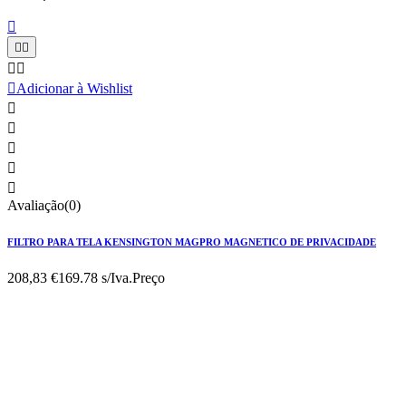






Adicionar à Wishlist





Avaliação(0)
FILTRO PARA TELA KENSINGTON MAGPRO MAGNETICO DE PRIVACIDADE
208,83 €
169.78 s/Iva.
Preço