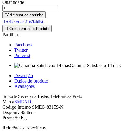
Quantidade

Adicionar ao carrinho

Adicionar à Wishlist


Comparar este Produto
Partilhar :
Facebook
Twitter
Pinterest
Garantia Satisfação 14 dias
Descrição
Dados do produto
Avaliações
Suporte Secretaria Listas Telefonicas Preto
Marca
SMEAD
Código Interno
SME6483159-N
Disponível
6 Itens
Peso
0.50 Kg
Referências específicas