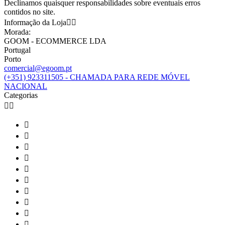
Declinamos quaisquer responsabilidades sobre eventuais erros
contidos no site.
Informação da Loja


Morada:
GOOM - ECOMMERCE LDA
Portugal
Porto
comercial@egoom.pt
(+351) 923311505 - CHAMADA PARA REDE MÓVEL
NACIONAL
Categorias











