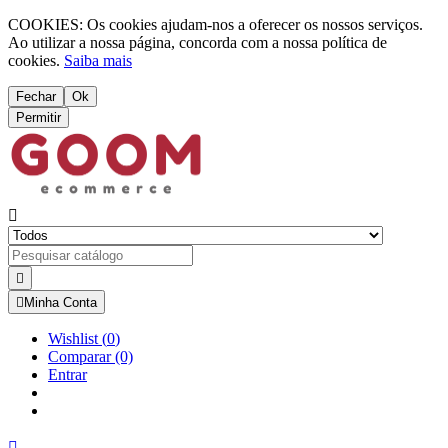
COOKIES: Os cookies ajudam-nos a oferecer os nossos serviços.
Ao utilizar a nossa página, concorda com a nossa política de
cookies.
Saiba mais
Fechar
Ok
Permitir



Minha Conta
Wishlist
(
0
)
Comparar
(0)
Entrar
