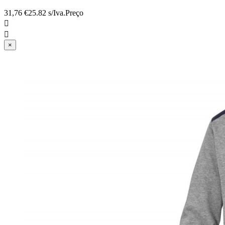
31,76 €
25.82 s/Iva.
Preço


×