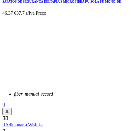
SAPATOS DE SEGURANCA DELTAPLUS MICROFIBRA PU SOLA PU MONO-DE
46,37 €
37.7 s/Iva.
Preço
fiber_manual_record






Adicionar à Wishlist