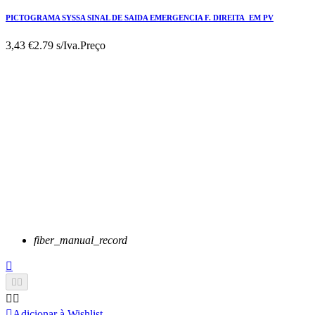
PICTOGRAMA SYSSA SINAL DE SAIDA EMERGENCIA F. DIREITA EM PV
3,43 €
2.79 s/Iva.
Preço
fiber_manual_record






Adicionar à Wishlist