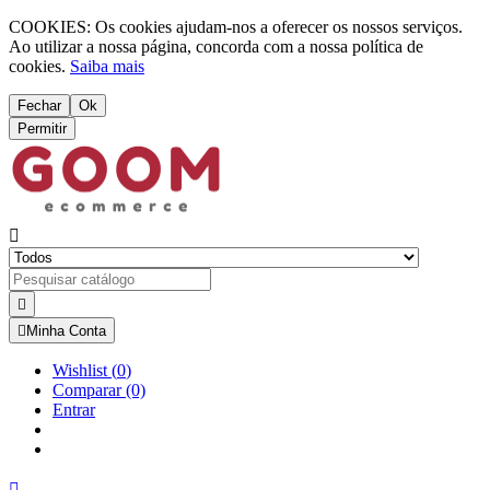
COOKIES: Os cookies ajudam-nos a oferecer os nossos serviços.
Ao utilizar a nossa página, concorda com a nossa política de
cookies.
Saiba mais
Fechar
Ok
Permitir



Minha Conta
Wishlist
(
0
)
Comparar
(0)
Entrar
