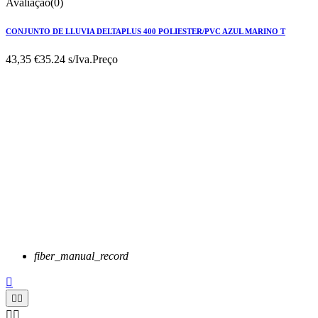
Avaliação(0)
CONJUNTO DE LLUVIA DELTAPLUS 400 POLIESTER/PVC AZUL MARINO T
43,35 €
35.24 s/Iva.
Preço
fiber_manual_record




