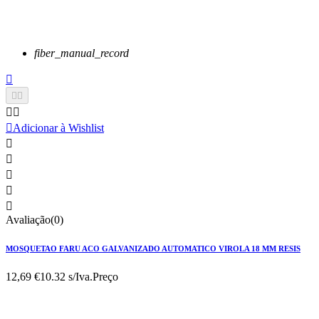
fiber_manual_record






Adicionar à Wishlist





Avaliação(0)
MOSQUETAO FARU ACO GALVANIZADO AUTOMATICO VIROLA 18 MM RESIS
12,69 €
10.32 s/Iva.
Preço