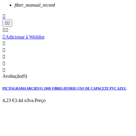
fiber_manual_record






Adicionar à Wishlist





Avaliação(0)
PICTOGRAMA ARCHIVO 2000 OBRIGATORIO USO DE CAPACETE PVC AZUL
4,23 €
3.44 s/Iva.
Preço