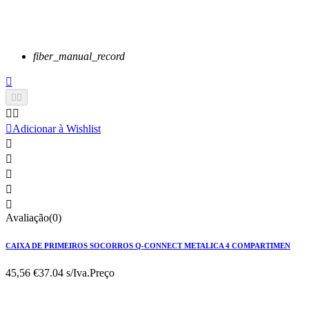
fiber_manual_record






Adicionar à Wishlist





Avaliação(0)
CAIXA DE PRIMEIROS SOCORROS Q-CONNECT METALICA 4 COMPARTIMEN
45,56 €
37.04 s/Iva.
Preço