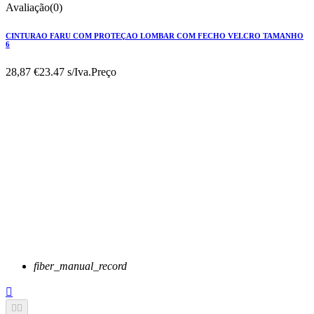
Avaliação(0)
CINTURAO FARU COM PROTEÇAO LOMBAR COM FECHO VELCRO TAMANHO
6
28,87 €
23.47 s/Iva.
Preço
fiber_manual_record


