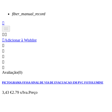
fiber_manual_record






Adicionar à Wishlist





Avaliação(0)
PICTOGRAMA SYSSA SINAL DE VIA DE EVACUAÇAO EM PVC FOTOLUMINE
3,43 €
2.79 s/Iva.
Preço