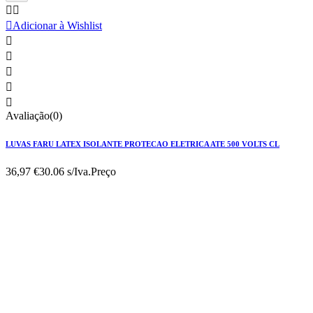



Adicionar à Wishlist





Avaliação(0)
LUVAS FARU LATEX ISOLANTE PROTECAO ELETRICA ATE 500 VOLTS CL
36,97 €
30.06 s/Iva.
Preço