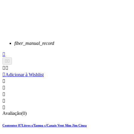
fiber_manual_record






Adicionar à Wishlist





Avaliação(0)
Contentor 87Litros s/Tampa c/Canais Vent Slim Jim Cinza