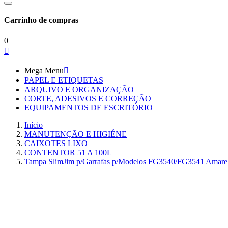
Carrinho de compras
0

Mega Menu

PAPEL E ETIQUETAS
ARQUIVO E ORGANIZAÇÃO
CORTE, ADESIVOS E CORREÇÃO
EQUIPAMENTOS DE ESCRITÓRIO
Início
MANUTENÇÃO E HIGIÉNE
CAIXOTES LIXO
CONTENTOR 51 A 100L
Tampa SlimJim p/Garrafas p/Modelos FG3540/FG3541 Amare