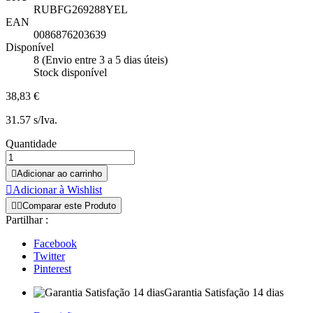
RUBFG269288YEL
EAN
0086876203639
Disponível
8 (Envio entre 3 a 5 dias úteis)
Stock disponível
38,83 €
31.57 s/Iva.
Quantidade

Adicionar ao carrinho

Adicionar à Wishlist


Comparar este Produto
Partilhar :
Facebook
Twitter
Pinterest
Garantia Satisfação 14 dias