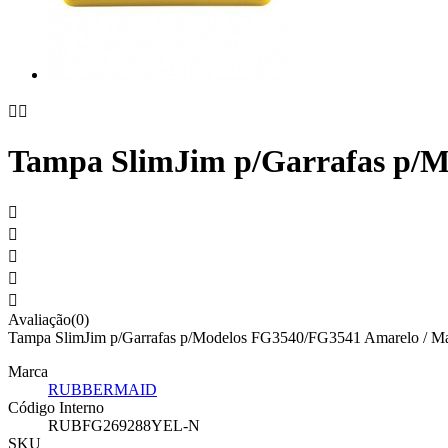


Tampa SlimJim p/Garrafas p/M





Avaliação(0)
Tampa SlimJim p/Garrafas p/Modelos FG3540/FG3541 Amarelo / Manu
Marca
RUBBERMAID
Código Interno
RUBFG269288YEL-N
SKU