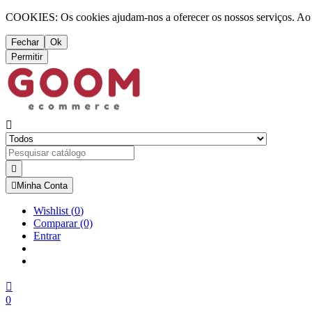
COOKIES: Os cookies ajudam-nos a oferecer os nossos serviços. Ao ut
Fechar
Ok
Permitir



Minha Conta
Wishlist
(
0
)
Comparar
(0)
Entrar

0