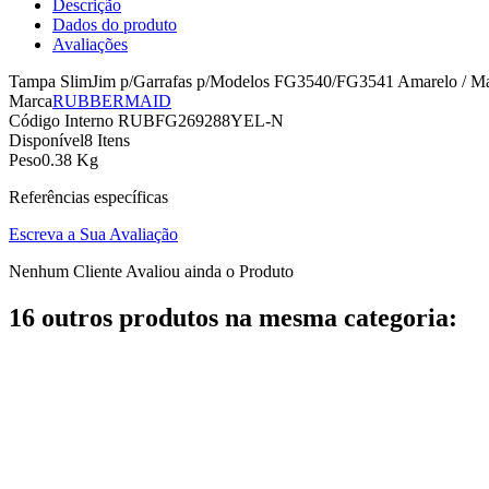
Descrição
Dados do produto
Avaliações
Tampa SlimJim p/Garrafas p/Modelos FG3540/FG3541 Amarelo / Manu
Marca
RUBBERMAID
Código Interno
RUBFG269288YEL-N
Disponível
8 Itens
Peso
0.38 Kg
Referências específicas
Escreva a Sua Avaliação
Nenhum Cliente Avaliou ainda o Produto
16 outros produtos na mesma categoria: