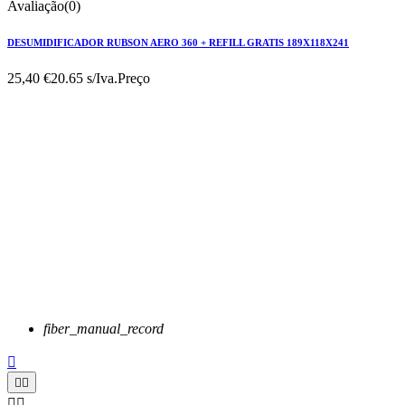
Avaliação(0)
DESUMIDIFICADOR RUBSON AERO 360 + REFILL GRATIS 189X118X241
25,40 €
20.65 s/Iva.
Preço
fiber_manual_record




