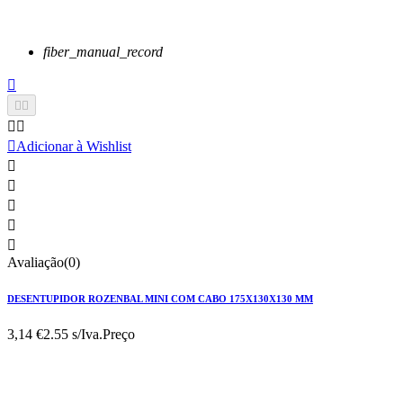
fiber_manual_record






Adicionar à Wishlist





Avaliação(0)
DESENTUPIDOR ROZENBAL MINI COM CABO 175X130X130 MM
3,14 €
2.55 s/Iva.
Preço