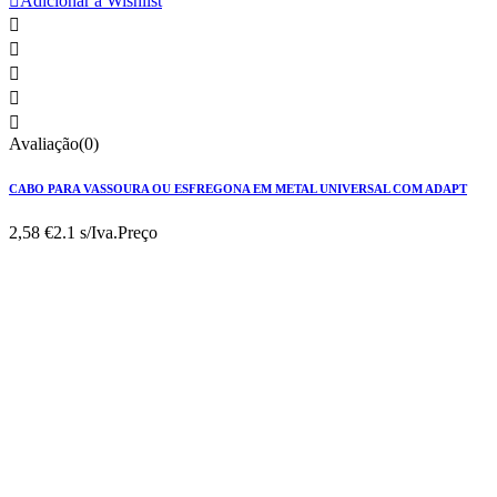

Adicionar à Wishlist





Avaliação(0)
CABO PARA VASSOURA OU ESFREGONA EM METAL UNIVERSAL COM ADAPT
2,58 €
2.1 s/Iva.
Preço