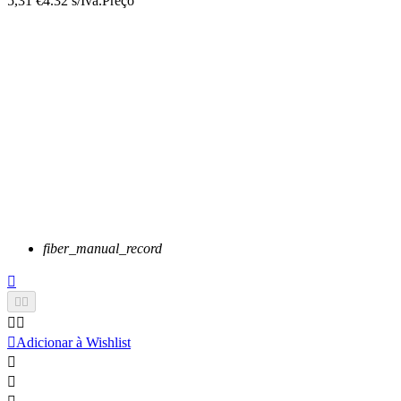
5,31 €
4.32 s/Iva.
Preço
fiber_manual_record






Adicionar à Wishlist

