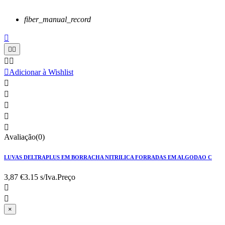
fiber_manual_record






Adicionar à Wishlist





Avaliação(0)
LUVAS DELTRAPLUS EM BORRACHA NITRILICA FORRADAS EM ALGODAO C
3,87 €
3.15 s/Iva.
Preço


×