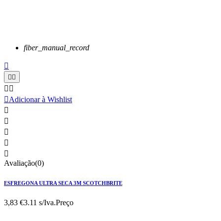
fiber_manual_record






Adicionar à Wishlist





Avaliação(0)
ESFREGONA ULTRA SECA 3M SCOTCHBRITE
3,83 €
3.11 s/Iva.
Preço