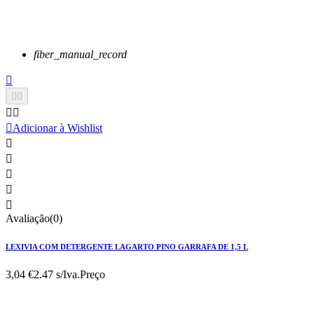
fiber_manual_record






Adicionar à Wishlist





Avaliação(0)
LEXIVIA COM DETERGENTE LAGARTO PINO GARRAFA DE 1,5 L
3,04 €
2.47 s/Iva.
Preço