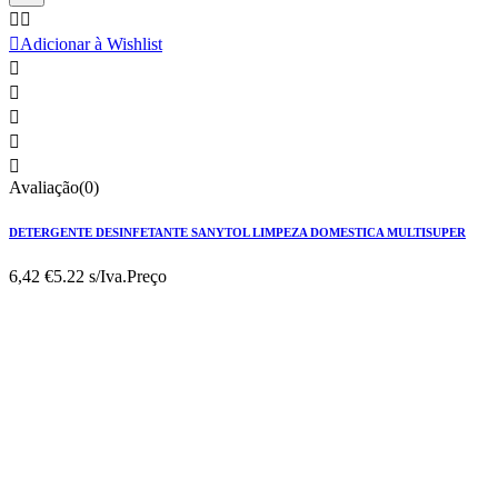



Adicionar à Wishlist





Avaliação(0)
DETERGENTE DESINFETANTE SANYTOL LIMPEZA DOMESTICA MULTISUPER
6,42 €
5.22 s/Iva.
Preço