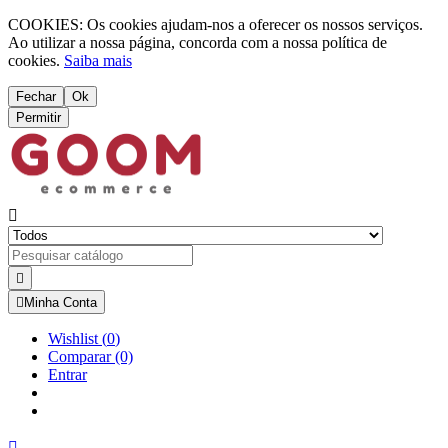
COOKIES: Os cookies ajudam-nos a oferecer os nossos serviços.
Ao utilizar a nossa página, concorda com a nossa política de
cookies.
Saiba mais
Fechar
Ok
Permitir



Minha Conta
Wishlist
(
0
)
Comparar
(0)
Entrar
