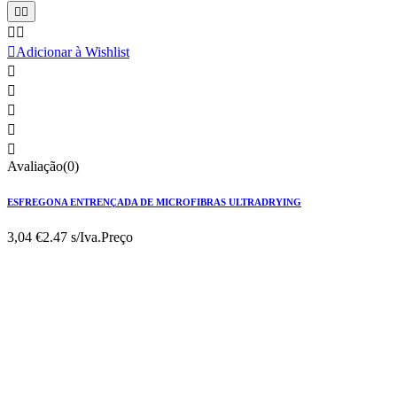





Adicionar à Wishlist





Avaliação(0)
ESFREGONA ENTRENÇADA DE MICROFIBRAS ULTRADRYING
3,04 €
2.47 s/Iva.
Preço