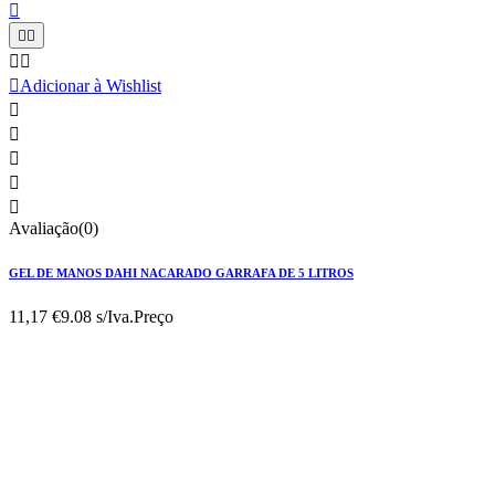






Adicionar à Wishlist





Avaliação(0)
GEL DE MANOS DAHI NACARADO GARRAFA DE 5 LITROS
11,17 €
9.08 s/Iva.
Preço