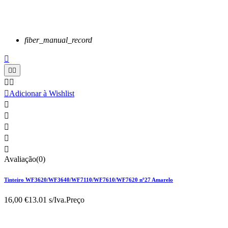
fiber_manual_record






Adicionar à Wishlist





Avaliação(0)
Tinteiro WF3620/WF3640/WF7110/WF7610/WF7620 nº27 Amarelo
16,00 €
13.01 s/Iva.
Preço