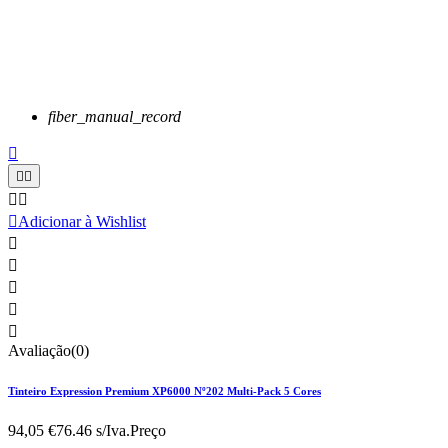
fiber_manual_record






Adicionar à Wishlist





Avaliação(0)
Tinteiro Expression Premium XP6000 Nº202 Multi-Pack 5 Cores
94,05 €
76.46 s/Iva.
Preço