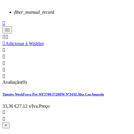
fiber_manual_record






Adicionar à Wishlist





Avaliação(0)
Tinteiro WorkForce Pro WF3700/3720DW Nº34XL Alta Cap Amarelo
33,36 €
27.12 s/Iva.
Preço


×