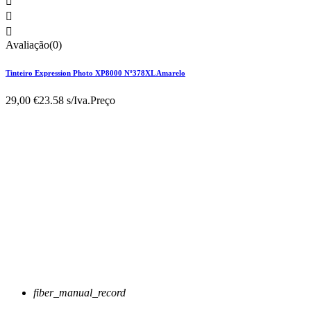



Avaliação(0)
Tinteiro Expression Photo XP8000 Nº378XL Amarelo
29,00 €
23.58 s/Iva.
Preço
fiber_manual_record