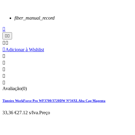
fiber_manual_record






Adicionar à Wishlist





Avaliação(0)
Tinteiro WorkForce Pro WF3700/3720DW Nº34XL Alta Cap Magenta
33,36 €
27.12 s/Iva.
Preço