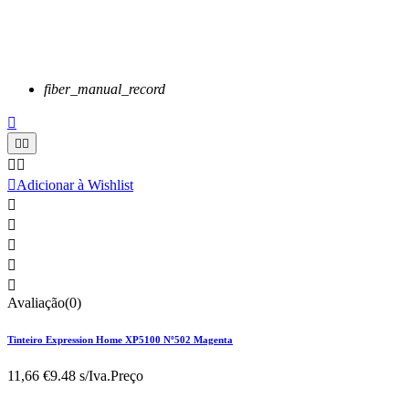
fiber_manual_record






Adicionar à Wishlist





Avaliação(0)
Tinteiro Expression Home XP5100 Nº502 Magenta
11,66 €
9.48 s/Iva.
Preço