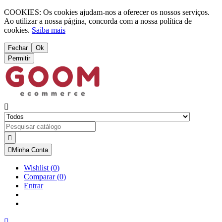
COOKIES: Os cookies ajudam-nos a oferecer os nossos serviços.
Ao utilizar a nossa página, concorda com a nossa política de
cookies.
Saiba mais
Fechar
Ok
Permitir



Minha Conta
Wishlist
(
0
)
Comparar
(0)
Entrar
