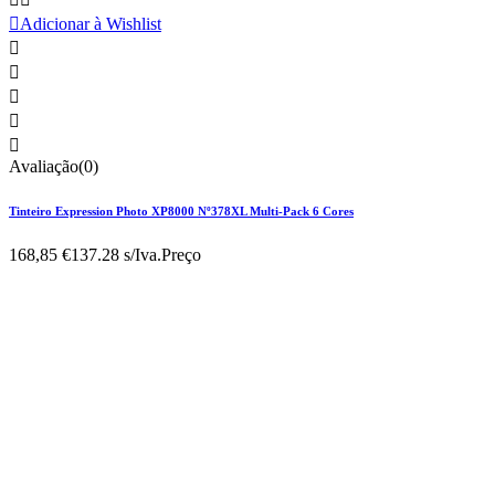

Adicionar à Wishlist





Avaliação(0)
Tinteiro Expression Photo XP8000 Nº378XL Multi-Pack 6 Cores
168,85 €
137.28 s/Iva.
Preço