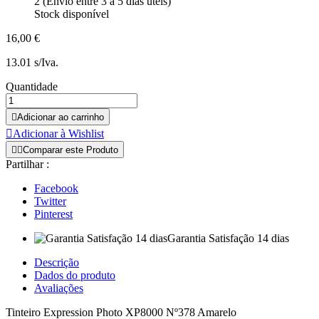
2 (Envio entre 3 a 5 dias úteis)
Stock disponível
16,00 €
13.01 s/Iva.
Quantidade

Adicionar ao carrinho

Adicionar à Wishlist


Comparar este Produto
Partilhar :
Facebook
Twitter
Pinterest
Garantia Satisfação 14 dias
Descrição
Dados do produto
Avaliações
Tinteiro Expression Photo XP8000 Nº378 Amarelo