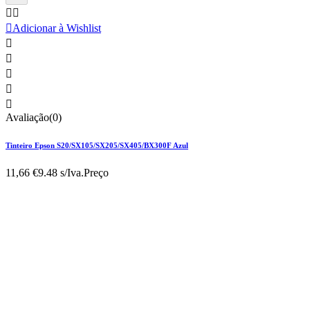



Adicionar à Wishlist





Avaliação(0)
Tinteiro Epson S20/SX105/SX205/SX405/BX300F Azul
11,66 €
9.48 s/Iva.
Preço