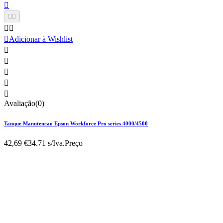






Adicionar à Wishlist





Avaliação(0)
Tanque Manutencao Epson Workforce Pro series 4000/4500
42,69 €
34.71 s/Iva.
Preço