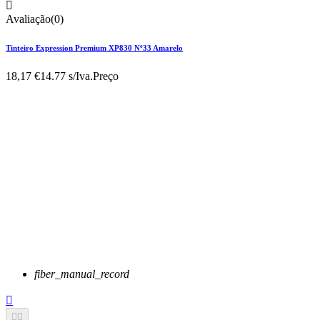

Avaliação(0)
Tinteiro Expression Premium XP830 Nº33 Amarelo
18,17 €
14.77 s/Iva.
Preço
fiber_manual_record


