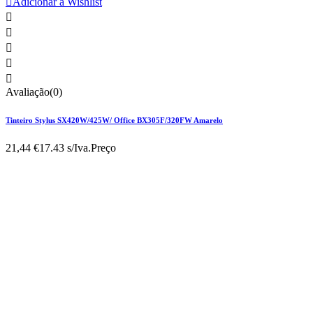

Adicionar à Wishlist





Avaliação(0)
Tinteiro Stylus SX420W/425W/ Office BX305F/320FW Amarelo
21,44 €
17.43 s/Iva.
Preço