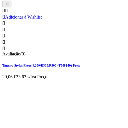





Adicionar à Wishlist





Avaliação(0)
Tinteiro Stylus Photo R200/R300/R500 (T048140) Preto
29,06 €
23.63 s/Iva.
Preço