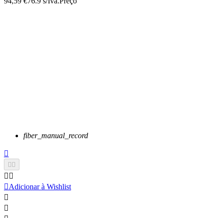
94,59 €
76.9 s/Iva.
Preço
fiber_manual_record






Adicionar à Wishlist

