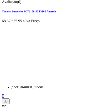
Avaliação(0)
Tinteiro Surecolor SCT2100/SCT3100 Amarelo
68,82 €
55.95 s/Iva.
Preço
fiber_manual_record




