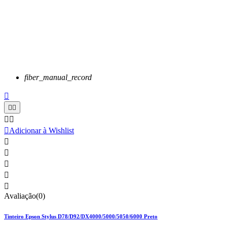
fiber_manual_record






Adicionar à Wishlist





Avaliação(0)
Tinteiro Epson Stylus D78/D92/DX4000/5000/5050/6000 Preto