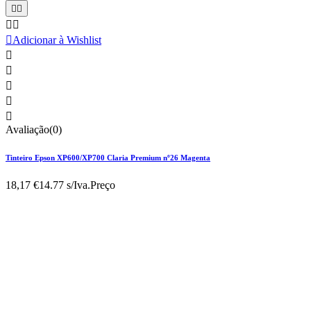





Adicionar à Wishlist





Avaliação(0)
Tinteiro Epson XP600/XP700 Claria Premium nº26 Magenta
18,17 €
14.77 s/Iva.
Preço