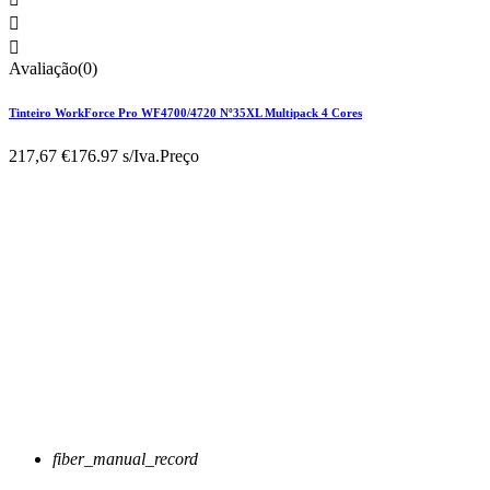


Avaliação(0)
Tinteiro WorkForce Pro WF4700/4720 Nº35XL Multipack 4 Cores
217,67 €
176.97 s/Iva.
Preço
fiber_manual_record