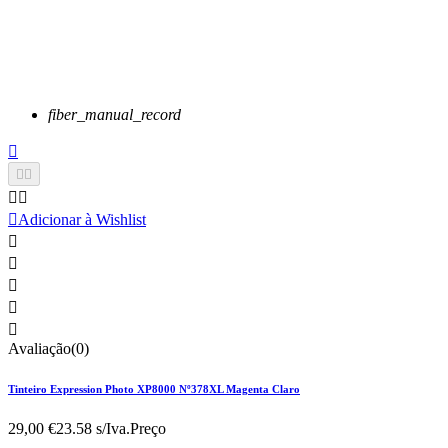
fiber_manual_record






Adicionar à Wishlist





Avaliação(0)
Tinteiro Expression Photo XP8000 Nº378XL Magenta Claro
29,00 €
23.58 s/Iva.
Preço