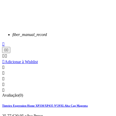
fiber_manual_record






Adicionar à Wishlist





Avaliação(0)
Tinteiro Expression Home XP330/XP435 Nº29XL Alta Cap Magenta
25,77 €
20.95 s/Iva.
Preço