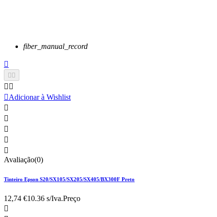
fiber_manual_record






Adicionar à Wishlist





Avaliação(0)
Tinteiro Epson S20/SX105/SX205/SX405/BX300F Preto
12,74 €
10.36 s/Iva.
Preço
