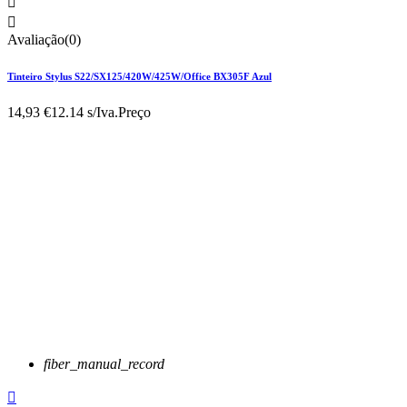


Avaliação(0)
Tinteiro Stylus S22/SX125/420W/425W/Office BX305F Azul
14,93 €
12.14 s/Iva.
Preço
fiber_manual_record
