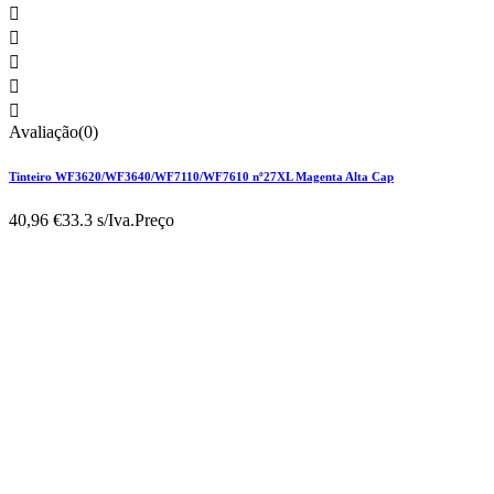





Avaliação(0)
Tinteiro WF3620/WF3640/WF7110/WF7610 nº27XL Magenta Alta Cap
40,96 €
33.3 s/Iva.
Preço