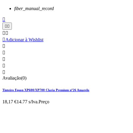
fiber_manual_record






Adicionar à Wishlist





Avaliação(0)
Tinteiro Epson XP600/XP700 Claria Premium nº26 Amarelo
18,17 €
14.77 s/Iva.
Preço