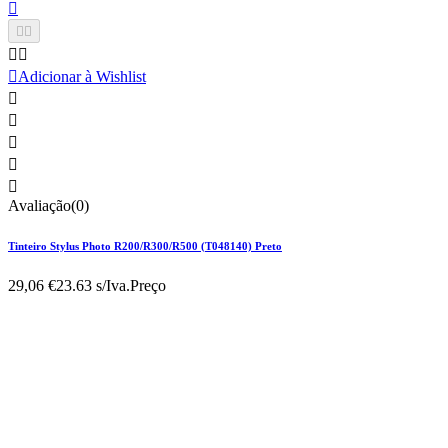






Adicionar à Wishlist





Avaliação(0)
Tinteiro Stylus Photo R200/R300/R500 (T048140) Preto
29,06 €
23.63 s/Iva.
Preço