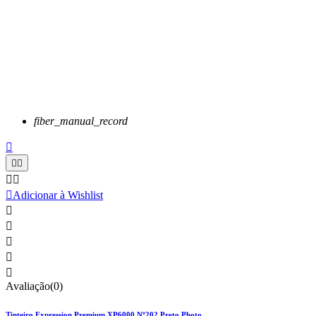
fiber_manual_record






Adicionar à Wishlist





Avaliação(0)
Tinteiro Expression Premium XP6000 Nº202 Preto Photo