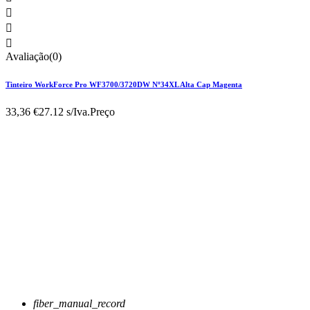



Avaliação(0)
Tinteiro WorkForce Pro WF3700/3720DW Nº34XL Alta Cap Magenta
33,36 €
27.12 s/Iva.
Preço
fiber_manual_record