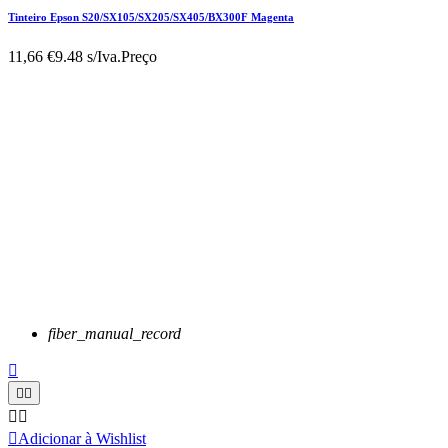
Tinteiro Epson S20/SX105/SX205/SX405/BX300F Magenta
11,66 €
9.48 s/Iva.
Preço
fiber_manual_record






Adicionar à Wishlist