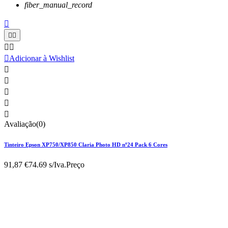
fiber_manual_record






Adicionar à Wishlist





Avaliação(0)
Tinteiro Epson XP750/XP850 Claria Photo HD nº24 Pack 6 Cores
91,87 €
74.69 s/Iva.
Preço