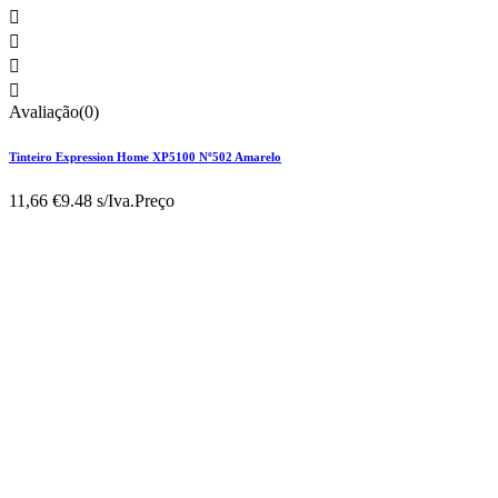




Avaliação(0)
Tinteiro Expression Home XP5100 Nº502 Amarelo
11,66 €
9.48 s/Iva.
Preço