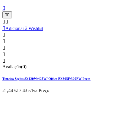






Adicionar à Wishlist





Avaliação(0)
Tinteiro Stylus SX420W/425W/ Office BX305F/320FW Preto
21,44 €
17.43 s/Iva.
Preço