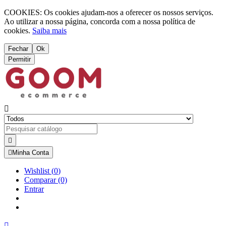
COOKIES: Os cookies ajudam-nos a oferecer os nossos serviços.
Ao utilizar a nossa página, concorda com a nossa política de
cookies.
Saiba mais
Fechar
Ok
Permitir



Minha Conta
Wishlist
(
0
)
Comparar
(0)
Entrar
