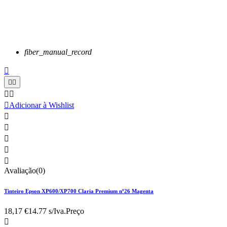
fiber_manual_record






Adicionar à Wishlist





Avaliação(0)
Tinteiro Epson XP600/XP700 Claria Premium nº26 Magenta
18,17 €
14.77 s/Iva.
Preço
