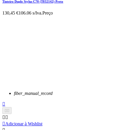
Tinteiro Duplo Stylus C70 (T032142) Preto
130,45 €
106.06 s/Iva.
Preço
fiber_manual_record






Adicionar à Wishlist