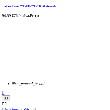
Tinteiro Epson WF6090/WF6590 XL Amarelo
94,59 €
76.9 s/Iva.
Preço
fiber_manual_record






Adicionar à Wishlist