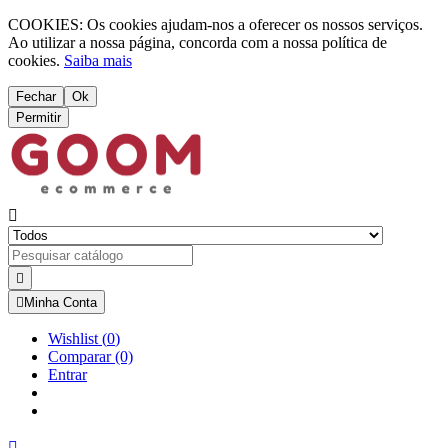
COOKIES: Os cookies ajudam-nos a oferecer os nossos serviços.
Ao utilizar a nossa página, concorda com a nossa política de
cookies.
Saiba mais
Fechar
Ok
Permitir



Minha Conta
Wishlist
(
0
)
Comparar
(0)
Entrar
