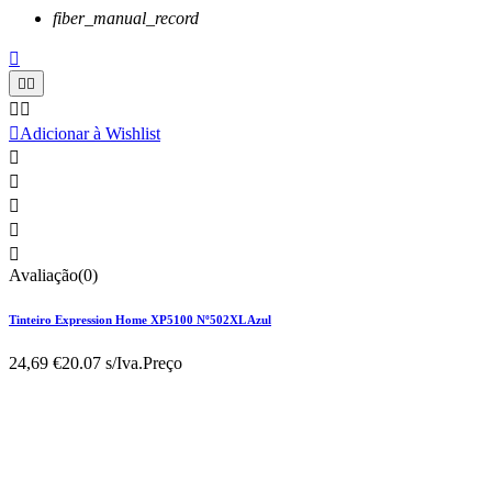
fiber_manual_record






Adicionar à Wishlist





Avaliação(0)
Tinteiro Expression Home XP5100 Nº502XL Azul
24,69 €
20.07 s/Iva.
Preço