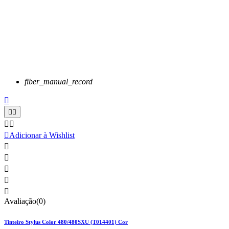
fiber_manual_record






Adicionar à Wishlist





Avaliação(0)
Tinteiro Stylus Color 480/480SXU (T014401) Cor