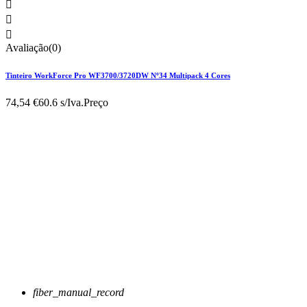



Avaliação(0)
Tinteiro WorkForce Pro WF3700/3720DW Nº34 Multipack 4 Cores
74,54 €
60.6 s/Iva.
Preço
fiber_manual_record