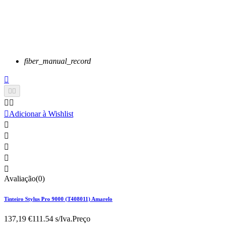
fiber_manual_record






Adicionar à Wishlist





Avaliação(0)
Tinteiro Stylus Pro 9000 (T408011) Amarelo
137,19 €
111.54 s/Iva.
Preço