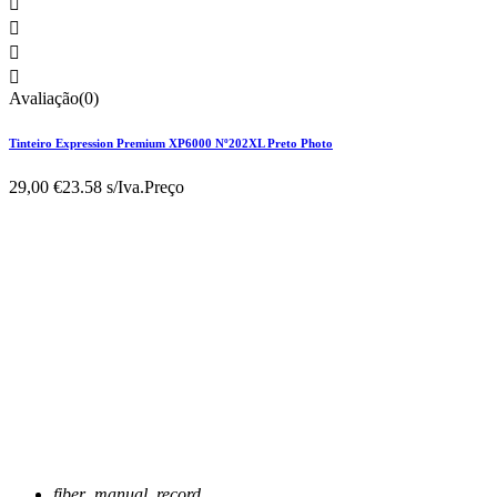




Avaliação(0)
Tinteiro Expression Premium XP6000 Nº202XL Preto Photo
29,00 €
23.58 s/Iva.
Preço
fiber_manual_record