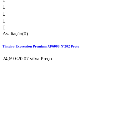





Avaliação(0)
Tinteiro Expression Premium XP6000 Nº202 Preto
24,69 €
20.07 s/Iva.
Preço