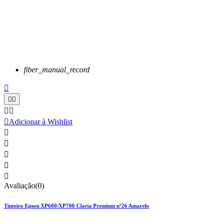
fiber_manual_record






Adicionar à Wishlist





Avaliação(0)
Tinteiro Epson XP600/XP700 Claria Premium nº26 Amarelo