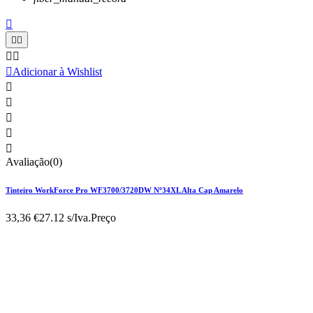






Adicionar à Wishlist





Avaliação(0)
Tinteiro WorkForce Pro WF3700/3720DW Nº34XL Alta Cap Amarelo
33,36 €
27.12 s/Iva.
Preço