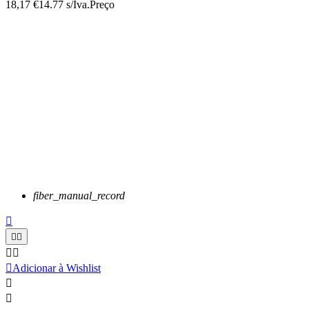
18,17 €
14.77 s/Iva.
Preço
fiber_manual_record






Adicionar à Wishlist

