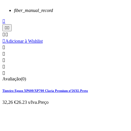
fiber_manual_record






Adicionar à Wishlist





Avaliação(0)
Tinteiro Epson XP600/XP700 Claria Premium nº26XL Preto
32,26 €
26.23 s/Iva.
Preço