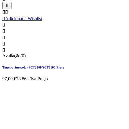





Adicionar à Wishlist





Avaliação(0)
Tinteiro Surecolor SCT2100/SCT3100 Preto
97,00 €
78.86 s/Iva.
Preço