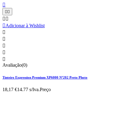






Adicionar à Wishlist





Avaliação(0)
Tinteiro Expression Premium XP6000 Nº202 Preto Photo
18,17 €
14.77 s/Iva.
Preço