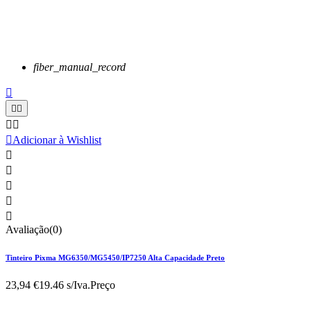
fiber_manual_record






Adicionar à Wishlist





Avaliação(0)
Tinteiro Pixma MG6350/MG5450/IP7250 Alta Capacidade Preto
23,94 €
19.46 s/Iva.
Preço