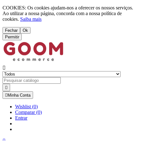
COOKIES: Os cookies ajudam-nos a oferecer os nossos serviços.
Ao utilizar a nossa página, concorda com a nossa política de
cookies.
Saiba mais
Fechar
Ok
Permitir



Minha Conta
Wishlist
(
0
)
Comparar
(0)
Entrar
