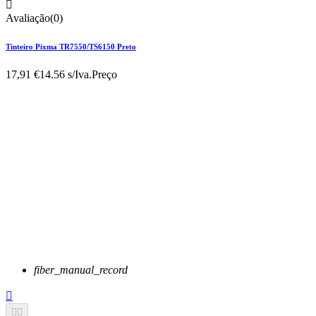

Avaliação(0)
Tinteiro Pixma TR7550/TS6150 Preto
17,91 €
14.56 s/Iva.
Preço
fiber_manual_record


