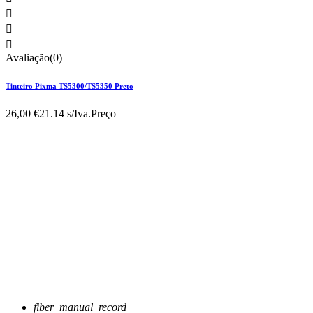



Avaliação(0)
Tinteiro Pixma TS5300/TS5350 Preto
26,00 €
21.14 s/Iva.
Preço
fiber_manual_record