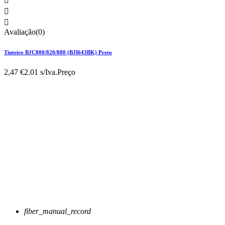



Avaliação(0)
Tinteiro BJC800/820/880 (BJI643BK) Preto
2,47 €
2.01 s/Iva.
Preço
fiber_manual_record