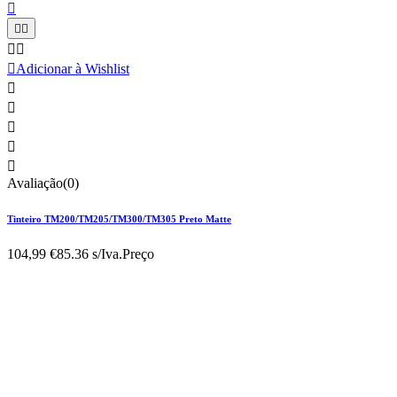






Adicionar à Wishlist





Avaliação(0)
Tinteiro TM200/TM205/TM300/TM305 Preto Matte
104,99 €
85.36 s/Iva.
Preço