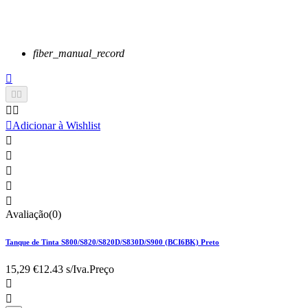
fiber_manual_record






Adicionar à Wishlist





Avaliação(0)
Tanque de Tinta S800/S820/S820D/S830D/S900 (BCI6BK) Preto
15,29 €
12.43 s/Iva.
Preço

