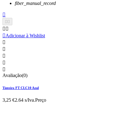
fiber_manual_record






Adicionar à Wishlist





Avaliação(0)
Tinteiro FT CLC10 Azul
3,25 €
2.64 s/Iva.
Preço