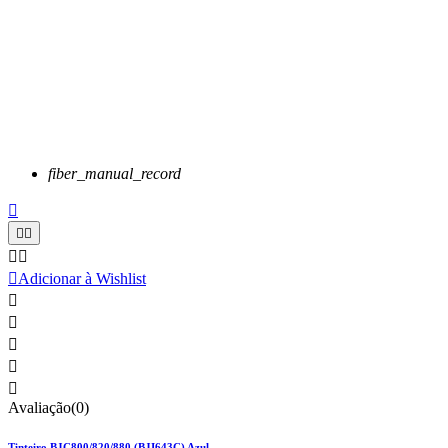
fiber_manual_record






Adicionar à Wishlist





Avaliação(0)
Tinteiro BJC800/820/880 (BJI643C) Azul