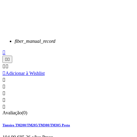
fiber_manual_record






Adicionar à Wishlist





Avaliação(0)
Tinteiro TM200/TM205/TM300/TM305 Preto