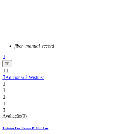
fiber_manual_record






Adicionar à Wishlist





Avaliação(0)
Tinteiro Fax Canon B180C Cor