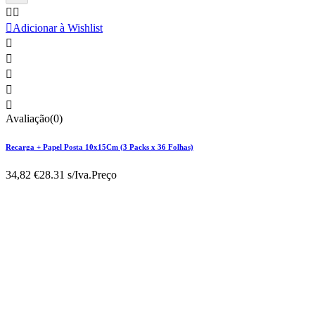



Adicionar à Wishlist





Avaliação(0)
Recarga + Papel Posta 10x15Cm (3 Packs x 36 Folhas)
34,82 €
28.31 s/Iva.
Preço