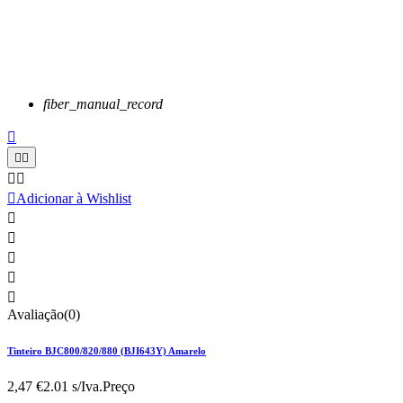
fiber_manual_record






Adicionar à Wishlist





Avaliação(0)
Tinteiro BJC800/820/880 (BJI643Y) Amarelo
2,47 €
2.01 s/Iva.
Preço