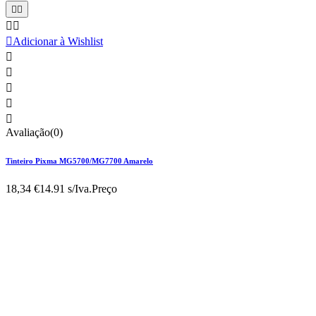





Adicionar à Wishlist





Avaliação(0)
Tinteiro Pixma MG5700/MG7700 Amarelo
18,34 €
14.91 s/Iva.
Preço