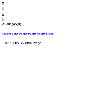




Avaliação(0)
Tinteiro TM200/TM205/TM300/TM305 Azul
104,99 €
85.36 s/Iva.
Preço