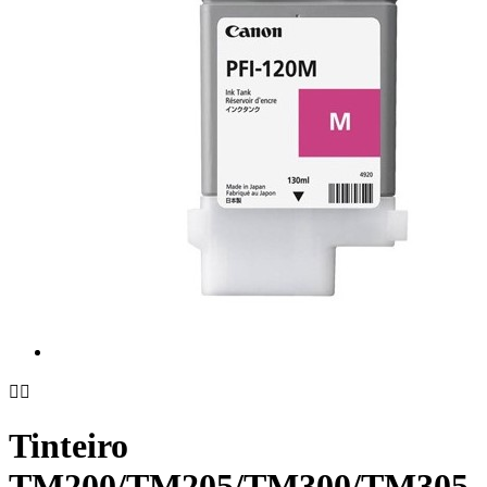


Tinteiro
TM200/TM205/TM300/TM305