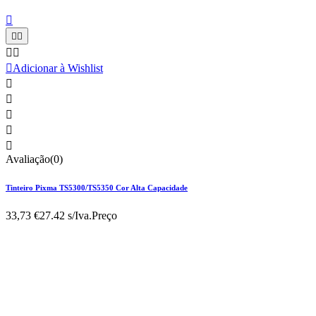






Adicionar à Wishlist





Avaliação(0)
Tinteiro Pixma TS5300/TS5350 Cor Alta Capacidade
33,73 €
27.42 s/Iva.
Preço