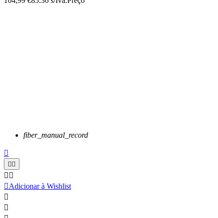
104,99 €
85.36 s/Iva.
Preço
fiber_manual_record






Adicionar à Wishlist

