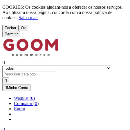
COOKIES: Os cookies ajudam-nos a oferecer os nossos serviços.
Ao utilizar a nossa página, concorda com a nossa política de
cookies.
Saiba mais
Fechar
Ok
Permitir



Minha Conta
Wishlist
(
0
)
Comparar
(0)
Entrar
