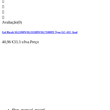




Avaliação(0)
Gel Ricoh SG2100N/SG3110DN/SG7100DN Type GC-41C Azul
40,96 €
33.3 s/Iva.
Preço
fiber_manual_record