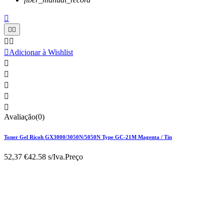






Adicionar à Wishlist





Avaliação(0)
Toner Gel Ricoh GX3000/3050N/5050N Type GC-21M Magenta / Tin
52,37 €
42.58 s/Iva.
Preço