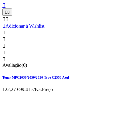






Adicionar à Wishlist





Avaliação(0)
Toner MPC2030/2050/2550 Type C2550 Azul
122,27 €
99.41 s/Iva.
Preço