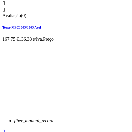


Avaliação(0)
Toner MPC3003/3503 Azul
167,75 €
136.38 s/Iva.
Preço
fiber_manual_record
