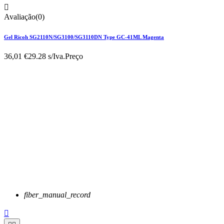

Avaliação(0)
Gel Ricoh SG2110N/SG3100/SG3110DN Type GC-41ML Magenta
36,01 €
29.28 s/Iva.
Preço
fiber_manual_record
