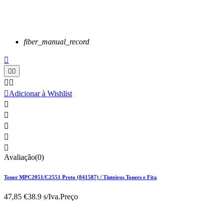
fiber_manual_record






Adicionar à Wishlist





Avaliação(0)
Toner MPC2051/C2551 Preto (841587) / Tinteiros Toners e Fita
47,85 €
38.9 s/Iva.
Preço