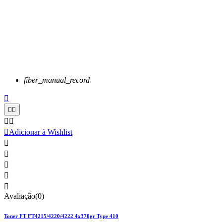
fiber_manual_record






Adicionar à Wishlist





Avaliação(0)
Toner FT FT4215/4220/4222 4x370gr Type 410