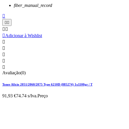
fiber_manual_record






Adicionar à Wishlist





Avaliação(0)
Toner Aficio 2051/2060/2075 Type 6210D (885274) 1x1100gr / T
91,93 €
74.74 s/Iva.
Preço