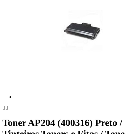


Toner AP204 (400316) Preto /
Tinteiros Toners e Fitas / Tone