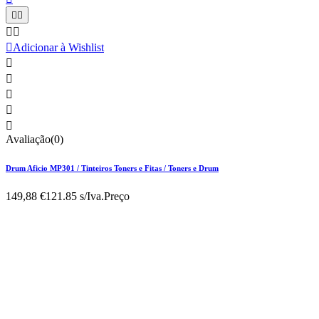





Adicionar à Wishlist





Avaliação(0)
Drum Aficio MP301 / Tinteiros Toners e Fitas / Toners e Drum
149,88 €
121.85 s/Iva.
Preço