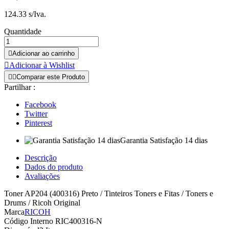
124.33 s/Iva.
Quantidade

Adicionar ao carrinho

Adicionar à Wishlist


Comparar este Produto
Partilhar :
Facebook
Twitter
Pinterest
Garantia Satisfação 14 dias
Descrição
Dados do produto
Avaliações
Toner AP204 (400316) Preto / Tinteiros Toners e Fitas / Toners e
Drums / Ricoh Original
Marca
RICOH
Código Interno
RIC400316-N