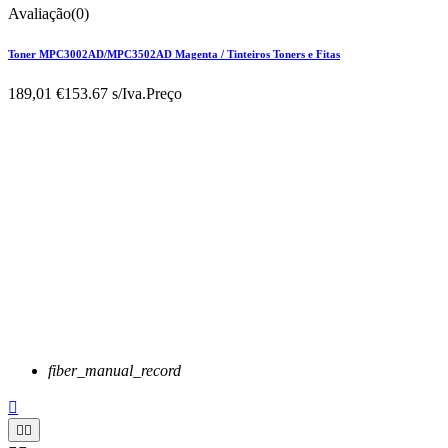
Avaliação(0)
Toner MPC3002AD/MPC3502AD Magenta / Tinteiros Toners e Fitas
189,01 €
153.67 s/Iva.
Preço
fiber_manual_record


