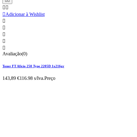





Adicionar à Wishlist





Avaliação(0)
Toner FT Aficio 250 Type 2205D 1x216gr
143,89 €
116.98 s/Iva.
Preço