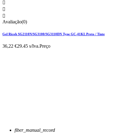



Avaliação(0)
Gel Ricoh SG2110N/SG3100/SG3110DN Type GC-41KL Preto / Tinte
36,22 €
29.45 s/Iva.
Preço
fiber_manual_record