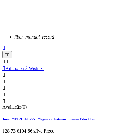
fiber_manual_record






Adicionar à Wishlist





Avaliação(0)
Toner MPC2051/C2551 Magenta / Tinteiros Toners e Fitas / Ton
128,73 €
104.66 s/Iva.
Preço