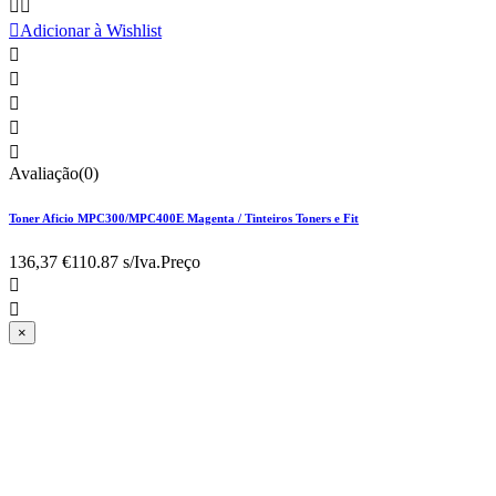



Adicionar à Wishlist





Avaliação(0)
Toner Aficio MPC300/MPC400E Magenta / Tinteiros Toners e Fit
136,37 €
110.87 s/Iva.
Preço


×