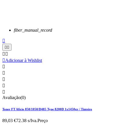
fiber_manual_record






Adicionar à Wishlist





Avaliação(0)
Toner FT Aficio 850/1050/D485 Type 8200D 1x1450gr / Tinteiro
89,03 €
72.38 s/Iva.
Preço