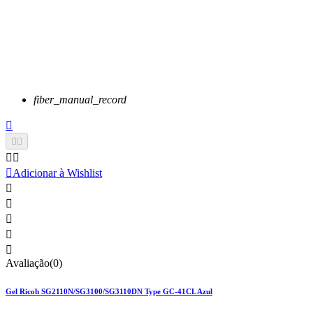
fiber_manual_record






Adicionar à Wishlist





Avaliação(0)
Gel Ricoh SG2110N/SG3100/SG3110DN Type GC-41CL Azul