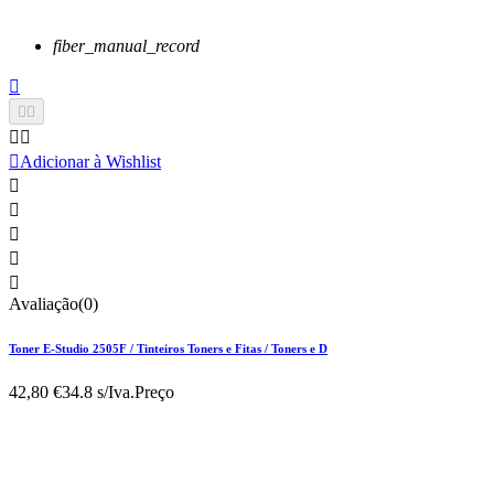
fiber_manual_record






Adicionar à Wishlist





Avaliação(0)
Toner E-Studio 2505F / Tinteiros Toners e Fitas / Toners e D
42,80 €
34.8 s/Iva.
Preço