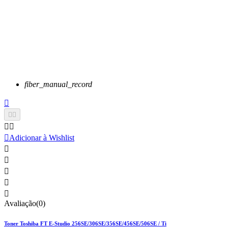
fiber_manual_record






Adicionar à Wishlist





Avaliação(0)
Toner Toshiba FT E-Studio 256SE/306SE/356SE/456SE/506SE / Ti