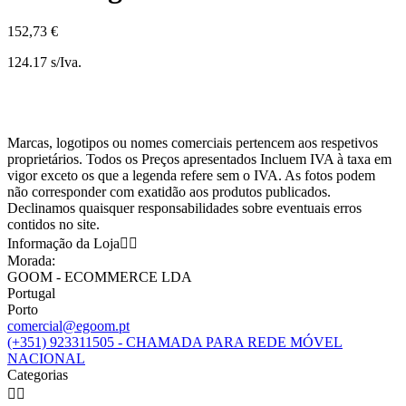
152,73 €
124.17 s/Iva.
Marcas, logotipos ou nomes comerciais pertencem aos respetivos
proprietários. Todos os Preços apresentados Incluem IVA à taxa em
vigor exceto os que a legenda refere sem o IVA. As fotos podem
não corresponder com exatidão aos produtos publicados.
Declinamos quaisquer responsabilidades sobre eventuais erros
contidos no site.
Informação da Loja


Morada:
GOOM - ECOMMERCE LDA
Portugal
Porto
comercial@egoom.pt
(+351) 923311505 - CHAMADA PARA REDE MÓVEL
NACIONAL
Categorias

