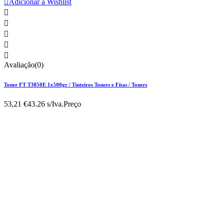

Adicionar à Wishlist





Avaliação(0)
Toner FT T3850E 1x500gr / Tinteiros Toners e Fitas / Toners
53,21 €
43.26 s/Iva.
Preço