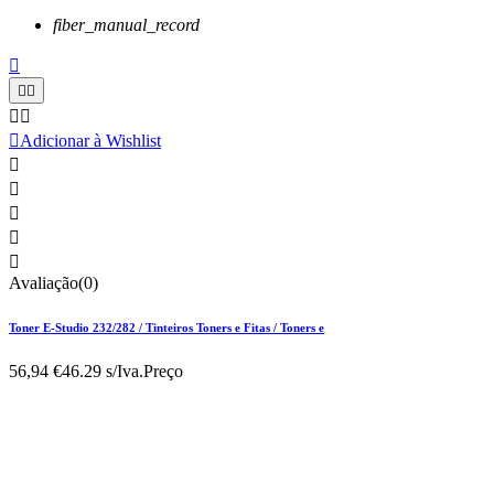
fiber_manual_record






Adicionar à Wishlist





Avaliação(0)
Toner E-Studio 232/282 / Tinteiros Toners e Fitas / Toners e
56,94 €
46.29 s/Iva.
Preço