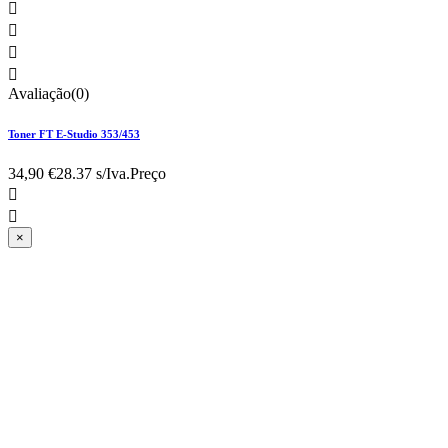




Avaliação(0)
Toner FT E-Studio 353/453
34,90 €
28.37 s/Iva.
Preço


×