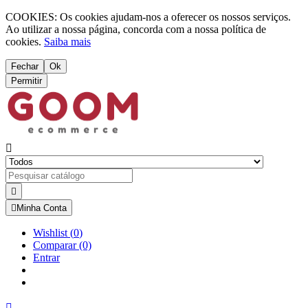
COOKIES: Os cookies ajudam-nos a oferecer os nossos serviços.
Ao utilizar a nossa página, concorda com a nossa política de
cookies.
Saiba mais
Fechar
Ok
Permitir



Minha Conta
Wishlist
(
0
)
Comparar
(0)
Entrar
