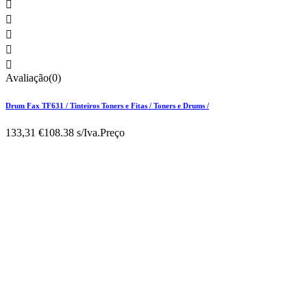





Avaliação(0)
Drum Fax TF631 / Tinteiros Toners e Fitas / Toners e Drums /
133,31 €
108.38 s/Iva.
Preço