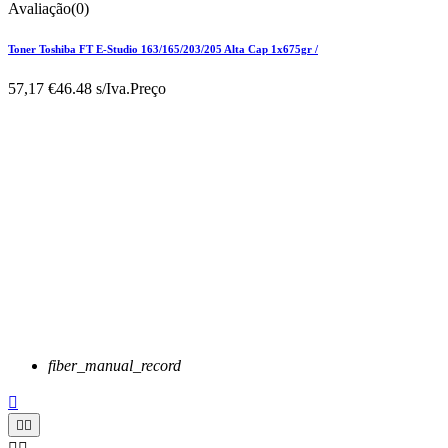
Avaliação(0)
Toner Toshiba FT E-Studio 163/165/203/205 Alta Cap 1x675gr /
57,17 €
46.48 s/Iva.
Preço
fiber_manual_record


