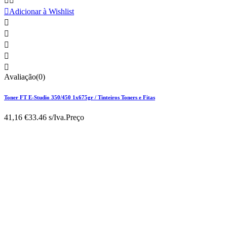



Adicionar à Wishlist





Avaliação(0)
Toner FT E-Studio 350/450 1x675gr / Tinteiros Toners e Fitas
41,16 €
33.46 s/Iva.
Preço