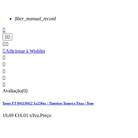
fiber_manual_record






Adicionar à Wishlist





Avaliação(0)
Toner FT 8411/8412 1x250gr / Tinteiros Toners e Fitas / Tone
19,69 €
16.01 s/Iva.
Preço