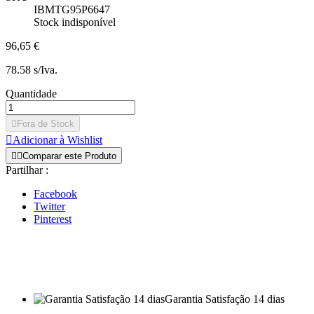
IBMTG95P6647
Stock indisponível
96,65 €
78.58 s/Iva.
Quantidade

Fora de Stock

Adicionar à Wishlist


Comparar este Produto
Partilhar :
Facebook
Twitter
Pinterest
Garantia Satisfação 14 dias