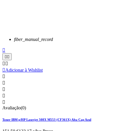
fiber_manual_record






Adicionar à Wishlist





Avaliação(0)
Toner IBM p/HP Laserjet 508X M553 (CF361X) Alta Cap Azul