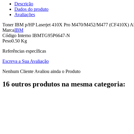
Descrição
Dados do produto
Avaliações
Toner IBM p/HP Laserjet 410X Pro M470/M452/M477 (CF410X) Alt
Marca
IBM
Código Interno
IBMTG95P6647-N
Peso
0.50 Kg
Referências específicas
Escreva a Sua Avaliação
Nenhum Cliente Avaliou ainda o Produto
16 outros produtos na mesma categoria: