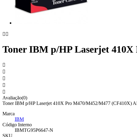


Toner IBM p/HP Laserjet 410X





Avaliação(0)
Toner IBM p/HP Laserjet 410X Pro M470/M452/M477 (CF410X) Alt
Marca
IBM
Código Interno
IBMTG95P6647-N
SKU