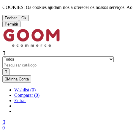
COOKIES: Os cookies ajudam-nos a oferecer os nossos serviços. Ao ut
Fechar
Ok
Permitir



Minha Conta
Wishlist
(
0
)
Comparar
(0)
Entrar

0