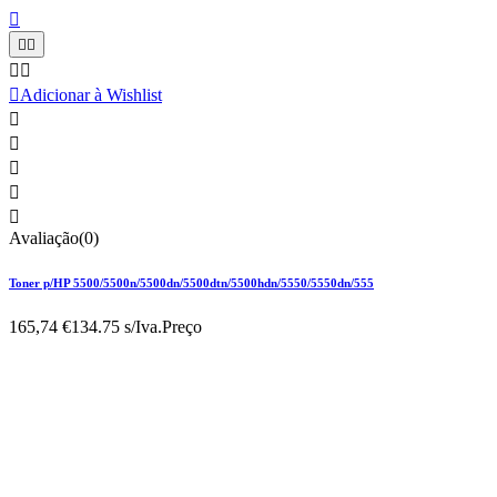






Adicionar à Wishlist





Avaliação(0)
Toner p/HP 5500/5500n/5500dn/5500dtn/5500hdn/5550/5550dn/555
165,74 €
134.75 s/Iva.
Preço