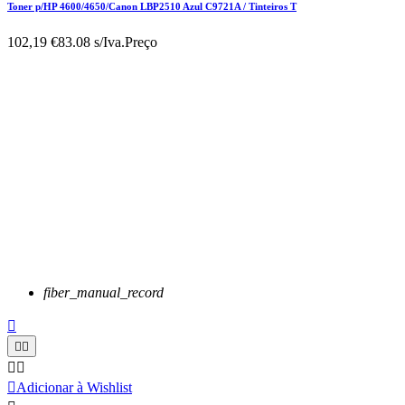
Toner p/HP 4600/4650/Canon LBP2510 Azul C9721A / Tinteiros T
102,19 €
83.08 s/Iva.
Preço
fiber_manual_record






Adicionar à Wishlist