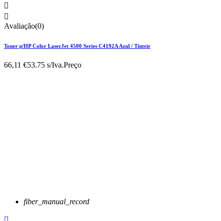


Avaliação(0)
Toner p/HP Color LaserJet 4500 Series C4192A Azul / Tinteir
66,11 €
53.75 s/Iva.
Preço
fiber_manual_record
