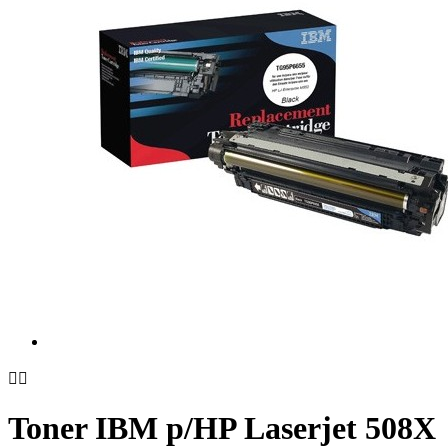


Toner IBM p/HP Laserjet 508X