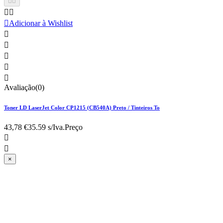





Adicionar à Wishlist





Avaliação(0)
Toner LD LaserJet Color CP1215 (CB540A) Preto / Tinteiros To
43,78 €
35.59 s/Iva.
Preço


×