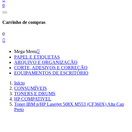
0
Carrinho de compras
0

Mega Menu

PAPEL E ETIQUETAS
ARQUIVO E ORGANIZAÇÃO
CORTE, ADESIVOS E CORREÇÃO
EQUIPAMENTOS DE ESCRITÓRIO
Início
CONSUMÍVEIS
TONERS E DRUMS
HP COMPATIVEL
Toner IBM p/HP Laserjet 508X M553 (CF360X) Alta Cap
Preto