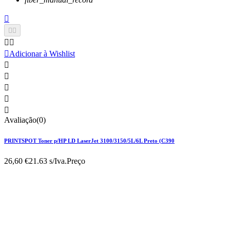






Adicionar à Wishlist





Avaliação(0)
PRINTSPOT Toner p/HP LD LaserJet 3100/3150/5L/6L Preto (C390
26,60 €
21.63 s/Iva.
Preço