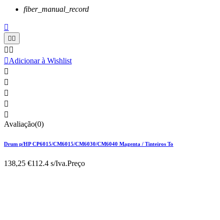
fiber_manual_record






Adicionar à Wishlist





Avaliação(0)
Drum p/HP CP6015/CM6015/CM6030/CM6040 Magenta / Tinteiros To
138,25 €
112.4 s/Iva.
Preço