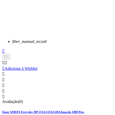
fiber_manual_record






Adicionar à Wishlist





Avaliação(0)
Toner XEROX Everyday HP 131A/125A/128A Amarelo 1800 Pág.