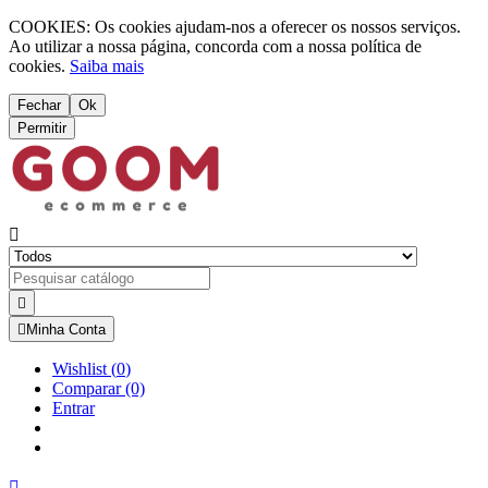
COOKIES: Os cookies ajudam-nos a oferecer os nossos serviços.
Ao utilizar a nossa página, concorda com a nossa política de
cookies.
Saiba mais
Fechar
Ok
Permitir



Minha Conta
Wishlist
(
0
)
Comparar
(0)
Entrar
