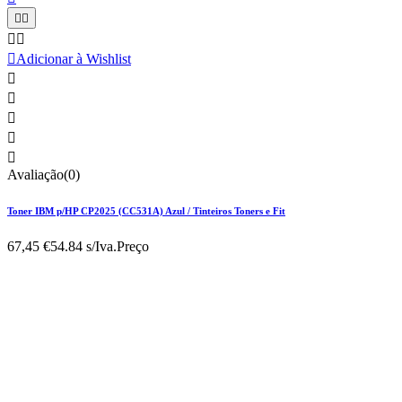





Adicionar à Wishlist





Avaliação(0)
Toner IBM p/HP CP2025 (CC531A) Azul / Tinteiros Toners e Fit
67,45 €
54.84 s/Iva.
Preço