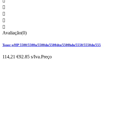





Avaliação(0)
Toner p/HP 5500/5500n/5500dn/5500dtn/5500hdn/5550/5550dn/555
114,21 €
92.85 s/Iva.
Preço