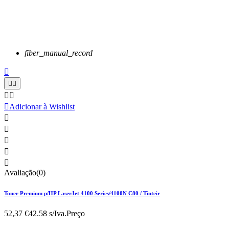
fiber_manual_record






Adicionar à Wishlist





Avaliação(0)
Toner Premium p/HP LaserJet 4100 Series/4100N C80 / Tinteir
52,37 €
42.58 s/Iva.
Preço