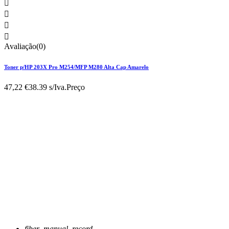




Avaliação(0)
Toner p/HP 203X Pro M254/MFP M280 Alta Cap Amarelo
47,22 €
38.39 s/Iva.
Preço
fiber_manual_record