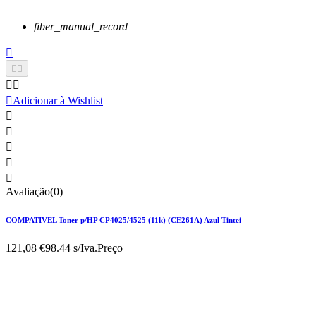
fiber_manual_record






Adicionar à Wishlist





Avaliação(0)
COMPATIVEL Toner p/HP CP4025/4525 (11k) (CE261A) Azul Tintei
121,08 €
98.44 s/Iva.
Preço