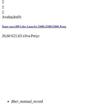



Avaliação(0)
Toner para HP Color LaserJet 1500L/2500/2500L Preto
26,60 €
21.63 s/Iva.
Preço
fiber_manual_record