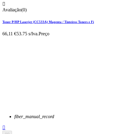

Avaliação(0)
Toner P/HP Laserjet (CC533A) Magenta / Tinteiros Toners e Fi
66,11 €
53.75 s/Iva.
Preço
fiber_manual_record
