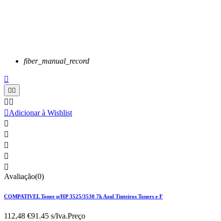
fiber_manual_record






Adicionar à Wishlist





Avaliação(0)
COMPATIVEL Toner p/HP 3525/3530 7k Azul Tinteiros Toners e F
112,48 €
91.45 s/Iva.
Preço