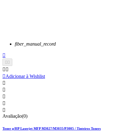
fiber_manual_record






Adicionar à Wishlist





Avaliação(0)
Toner p/HP Laserjet MFP M3027/M3035/P3005 / Tinteiros Toners