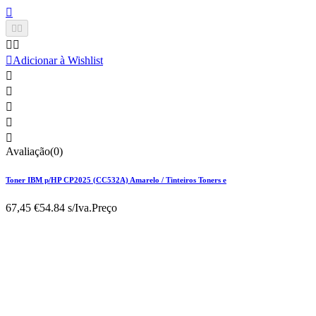






Adicionar à Wishlist





Avaliação(0)
Toner IBM p/HP CP2025 (CC532A) Amarelo / Tinteiros Toners e
67,45 €
54.84 s/Iva.
Preço