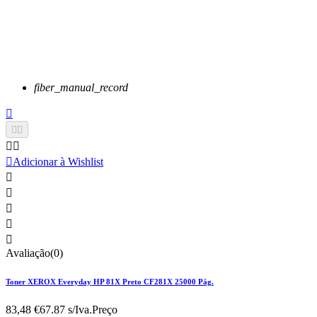
fiber_manual_record






Adicionar à Wishlist





Avaliação(0)
Toner XEROX Everyday HP 81X Preto CF281X 25000 Pág.
83,48 €
67.87 s/Iva.
Preço