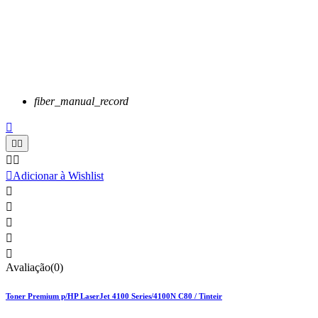
fiber_manual_record






Adicionar à Wishlist





Avaliação(0)
Toner Premium p/HP LaserJet 4100 Series/4100N C80 / Tinteir