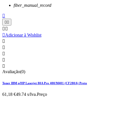
fiber_manual_record






Adicionar à Wishlist





Avaliação(0)
Toner IBM p/HP Laserjet 80A Pro 400/M401 (CF280A) Preto
61,18 €
49.74 s/Iva.
Preço