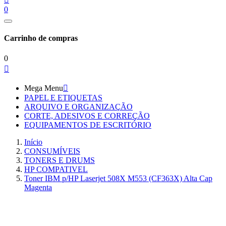
0
Carrinho de compras
0

Mega Menu

PAPEL E ETIQUETAS
ARQUIVO E ORGANIZAÇÃO
CORTE, ADESIVOS E CORREÇÃO
EQUIPAMENTOS DE ESCRITÓRIO
Início
CONSUMÍVEIS
TONERS E DRUMS
HP COMPATIVEL
Toner IBM p/HP Laserjet 508X M553 (CF363X) Alta Cap
Magenta