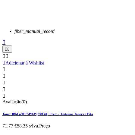
fiber_manual_record






Adicionar à Wishlist





Avaliação(0)
Toner IBM p/HP 5P/6P (3903A) Preto / Tinteiros Toners e Fita
71,77 €
58.35 s/Iva.
Preço