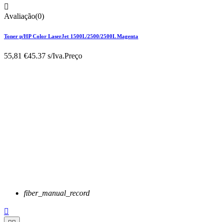

Avaliação(0)
Toner p/HP Color LaserJet 1500L/2500/2500L Magenta
55,81 €
45.37 s/Iva.
Preço
fiber_manual_record
