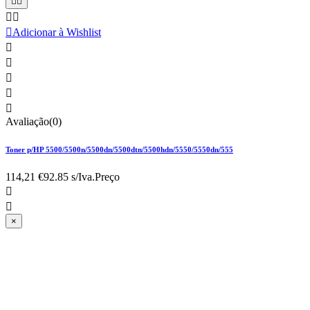





Adicionar à Wishlist





Avaliação(0)
Toner p/HP 5500/5500n/5500dn/5500dtn/5500hdn/5550/5550dn/555
114,21 €
92.85 s/Iva.
Preço


×