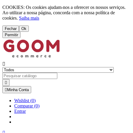
COOKIES: Os cookies ajudam-nos a oferecer os nossos serviços.
Ao utilizar a nossa página, concorda com a nossa política de
cookies.
Saiba mais
Fechar
Ok
Permitir



Minha Conta
Wishlist
(
0
)
Comparar
(0)
Entrar
