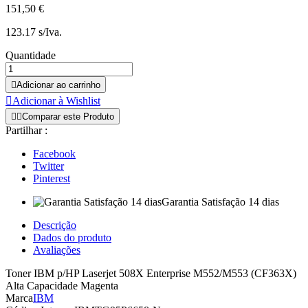
151,50 €
123.17 s/Iva.
Quantidade

Adicionar ao carrinho

Adicionar à Wishlist


Comparar este Produto
Partilhar :
Facebook
Twitter
Pinterest
Garantia Satisfação 14 dias
Descrição
Dados do produto
Avaliações
Toner IBM p/HP Laserjet 508X Enterprise M552/M553 (CF363X)
Alta Capacidade Magenta
Marca
IBM