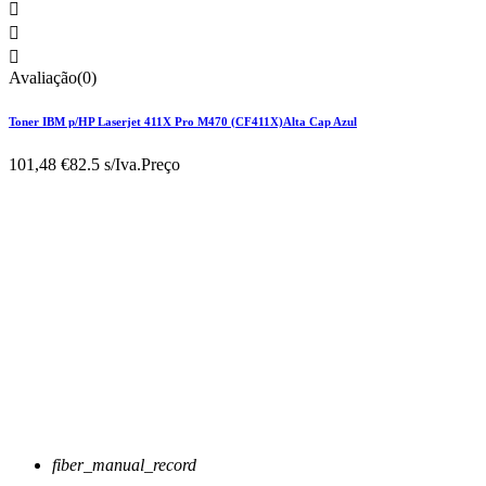



Avaliação(0)
Toner IBM p/HP Laserjet 411X Pro M470 (CF411X)Alta Cap Azul
101,48 €
82.5 s/Iva.
Preço
fiber_manual_record