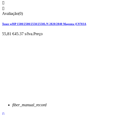


Avaliação(0)
Toner p/HP 1500/2500/2550/2550L/N 2820/2840 Magenta (C9703A
55,81 €
45.37 s/Iva.
Preço
fiber_manual_record
