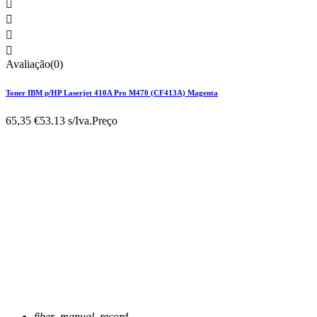




Avaliação(0)
Toner IBM p/HP Laserjet 410A Pro M470 (CF413A) Magenta
65,35 €
53.13 s/Iva.
Preço
fiber_manual_record