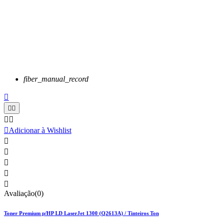
fiber_manual_record






Adicionar à Wishlist





Avaliação(0)
Toner Premium p/HP LD LaserJet 1300 (Q2613A) / Tinteiros Ton