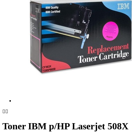


Toner IBM p/HP Laserjet 508X