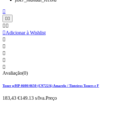






Adicionar à Wishlist





Avaliação(0)
Toner p/HP 4600/4650 (C9722A) Amarelo / Tinteiros Toners e F
183,43 €
149.13 s/Iva.
Preço