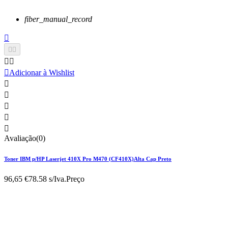
fiber_manual_record






Adicionar à Wishlist





Avaliação(0)
Toner IBM p/HP Laserjet 410X Pro M470 (CF410X)Alta Cap Preto
96,65 €
78.58 s/Iva.
Preço