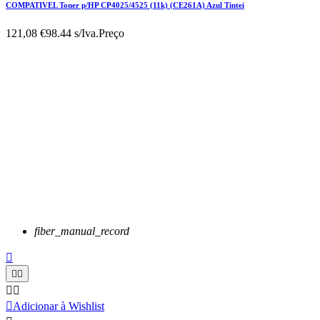
COMPATIVEL Toner p/HP CP4025/4525 (11k) (CE261A) Azul Tintei
121,08 €
98.44 s/Iva.
Preço
fiber_manual_record






Adicionar à Wishlist