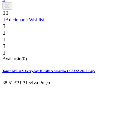





Adicionar à Wishlist





Avaliação(0)
Toner XEROX Everyday HP 304A Amarelo CC532A 2800 Pág.
38,51 €
31.31 s/Iva.
Preço