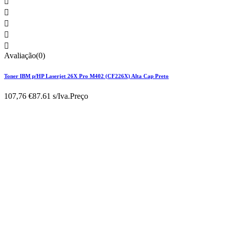





Avaliação(0)
Toner IBM p/HP Laserjet 26X Pro M402 (CF226X) Alta Cap Preto
107,76 €
87.61 s/Iva.
Preço