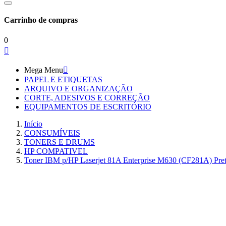
Carrinho de compras
0

Mega Menu

PAPEL E ETIQUETAS
ARQUIVO E ORGANIZAÇÃO
CORTE, ADESIVOS E CORREÇÃO
EQUIPAMENTOS DE ESCRITÓRIO
Início
CONSUMÍVEIS
TONERS E DRUMS
HP COMPATIVEL
Toner IBM p/HP Laserjet 81A Enterprise M630 (CF281A) Pre