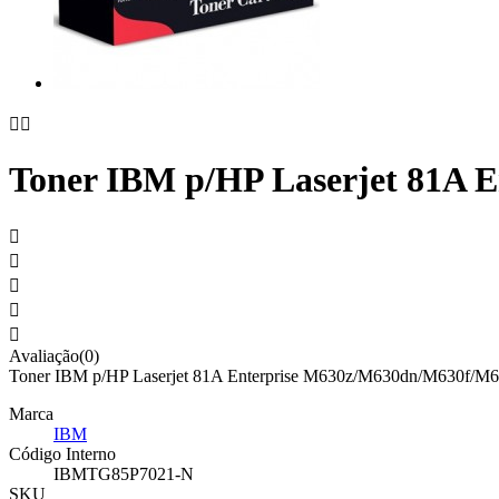


Toner IBM p/HP Laserjet 81A E





Avaliação(0)
Toner IBM p/HP Laserjet 81A Enterprise M630z/M630dn/M630f/M6
Marca
IBM
Código Interno
IBMTG85P7021-N
SKU