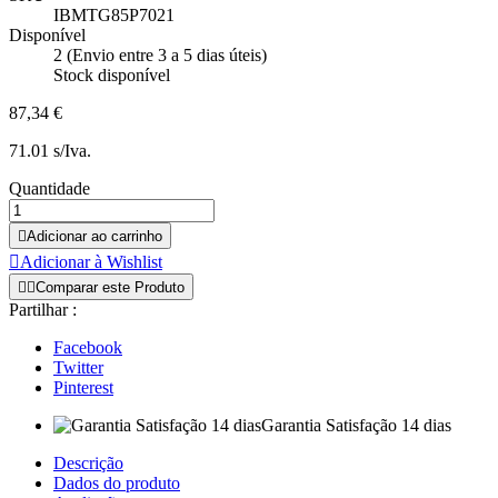
IBMTG85P7021
Disponível
2 (Envio entre 3 a 5 dias úteis)
Stock disponível
87,34 €
71.01 s/Iva.
Quantidade

Adicionar ao carrinho

Adicionar à Wishlist


Comparar este Produto
Partilhar :
Facebook
Twitter
Pinterest
Garantia Satisfação 14 dias
Descrição
Dados do produto