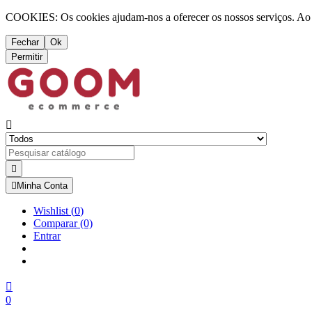
COOKIES: Os cookies ajudam-nos a oferecer os nossos serviços. Ao ut
Fechar
Ok
Permitir



Minha Conta
Wishlist
(
0
)
Comparar
(0)
Entrar

0