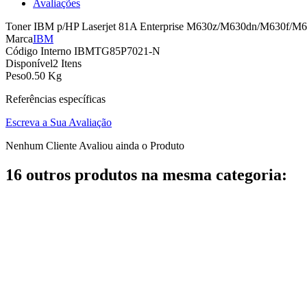
Avaliações
Toner IBM p/HP Laserjet 81A Enterprise M630z/M630dn/M630f/M6
Marca
IBM
Código Interno
IBMTG85P7021-N
Disponível
2 Itens
Peso
0.50 Kg
Referências específicas
Escreva a Sua Avaliação
Nenhum Cliente Avaliou ainda o Produto
16 outros produtos na mesma categoria: