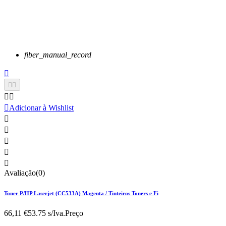
fiber_manual_record






Adicionar à Wishlist





Avaliação(0)
Toner P/HP Laserjet (CC533A) Magenta / Tinteiros Toners e Fi
66,11 €
53.75 s/Iva.
Preço