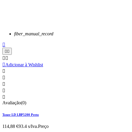
fiber_manual_record






Adicionar à Wishlist





Avaliação(0)
Toner LD LBP5200 Preto
114,88 €
93.4 s/Iva.
Preço