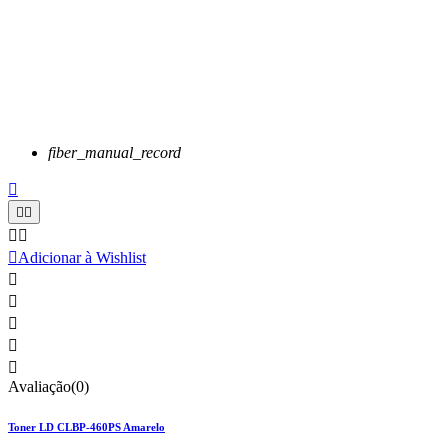
fiber_manual_record






Adicionar à Wishlist





Avaliação(0)
Toner LD CLBP-460PS Amarelo