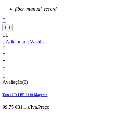
fiber_manual_record






Adicionar à Wishlist





Avaliação(0)
Toner LD LBP-2410 Magenta
99,75 €
81.1 s/Iva.
Preço