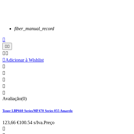
fiber_manual_record






Adicionar à Wishlist





Avaliação(0)
Toner LBP660 Series/MF470 Series 055 Amarelo
123,66 €
100.54 s/Iva.
Preço
