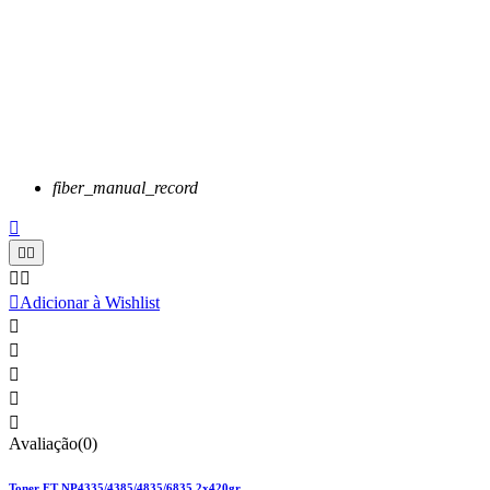
fiber_manual_record






Adicionar à Wishlist





Avaliação(0)
Toner FT NP4335/4385/4835/6835 2x420gr