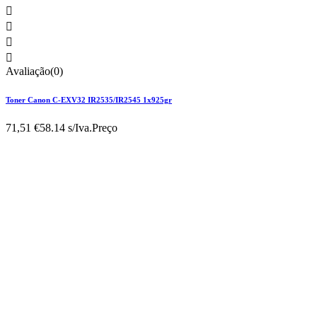




Avaliação(0)
Toner Canon C-EXV32 IR2535/IR2545 1x925gr
71,51 €
58.14 s/Iva.
Preço