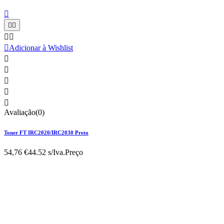






Adicionar à Wishlist





Avaliação(0)
Toner FT IRC2020/IRC2030 Preto
54,76 €
44.52 s/Iva.
Preço