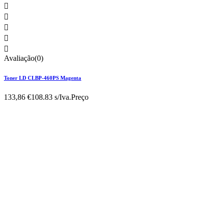





Avaliação(0)
Toner LD CLBP-460PS Magenta
133,86 €
108.83 s/Iva.
Preço