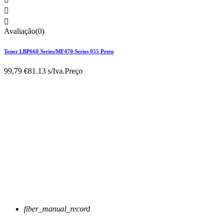


Avaliação(0)
Toner LBP660 Series/MF470 Series 055 Preto
99,79 €
81.13 s/Iva.
Preço
fiber_manual_record