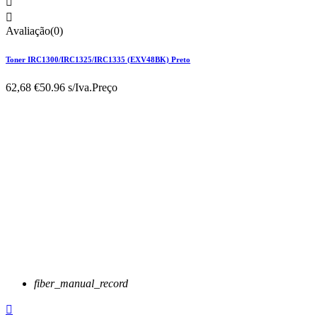


Avaliação(0)
Toner IRC1300/IRC1325/IRC1335 (EXV48BK) Preto
62,68 €
50.96 s/Iva.
Preço
fiber_manual_record
