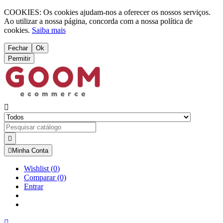
COOKIES: Os cookies ajudam-nos a oferecer os nossos serviços.
Ao utilizar a nossa página, concorda com a nossa política de
cookies.
Saiba mais
Fechar
Ok
Permitir



Minha Conta
Wishlist
(
0
)
Comparar
(0)
Entrar
