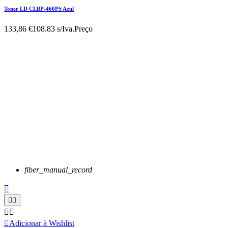
Toner LD CLBP-460PS Azul
133,86 €
108.83 s/Iva.
Preço
fiber_manual_record






Adicionar à Wishlist