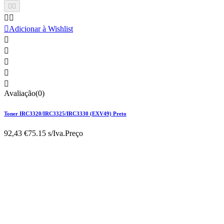





Adicionar à Wishlist





Avaliação(0)
Toner IRC3320/IRC3325/IRC3330 (EXV49) Preto
92,43 €
75.15 s/Iva.
Preço