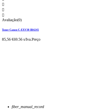



Avaliação(0)
Toner Canon C-EXV38 IR4245
85,56 €
69.56 s/Iva.
Preço
fiber_manual_record