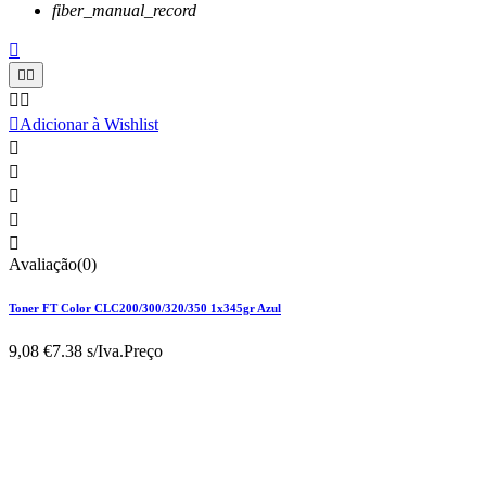
fiber_manual_record






Adicionar à Wishlist





Avaliação(0)
Toner FT Color CLC200/300/320/350 1x345gr Azul
9,08 €
7.38 s/Iva.
Preço