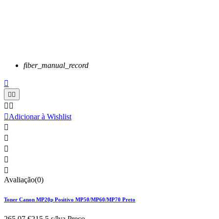
fiber_manual_record






Adicionar à Wishlist





Avaliação(0)
Toner Canon MP20p Positivo MP50/MP60/MP70 Preto
265,07 €
215.5 s/Iva.
Preço