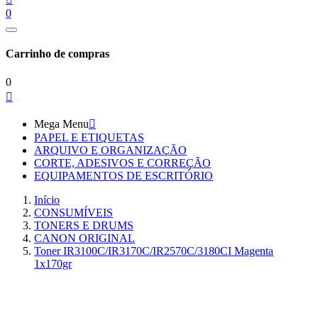
0
Carrinho de compras
0

Mega Menu

PAPEL E ETIQUETAS
ARQUIVO E ORGANIZAÇÃO
CORTE, ADESIVOS E CORREÇÃO
EQUIPAMENTOS DE ESCRITÓRIO
Início
CONSUMÍVEIS
TONERS E DRUMS
CANON ORIGINAL
Toner IR3100C/IR3170C/IR2570C/3180CI Magenta
1x170gr