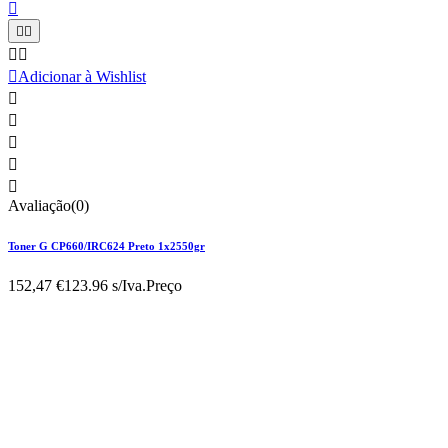






Adicionar à Wishlist





Avaliação(0)
Toner G CP660/IRC624 Preto 1x2550gr
152,47 €
123.96 s/Iva.
Preço