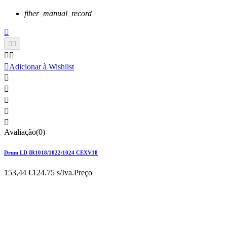
fiber_manual_record






Adicionar à Wishlist





Avaliação(0)
Drum LD IR1018/1022/1024 CEXV18
153,44 €
124.75 s/Iva.
Preço