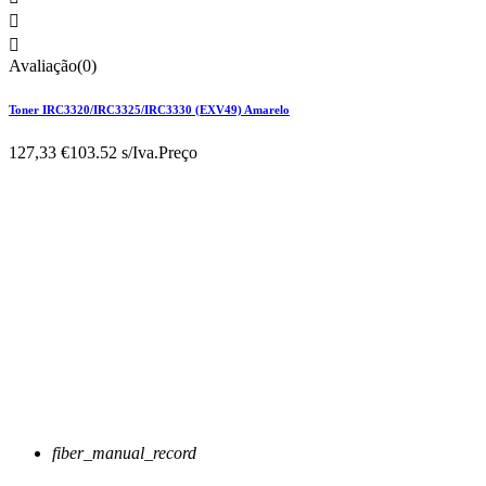


Avaliação(0)
Toner IRC3320/IRC3325/IRC3330 (EXV49) Amarelo
127,33 €
103.52 s/Iva.
Preço
fiber_manual_record