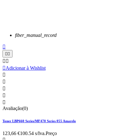
fiber_manual_record






Adicionar à Wishlist





Avaliação(0)
Toner LBP660 Series/MF470 Series 055 Amarelo
123,66 €
100.54 s/Iva.
Preço
