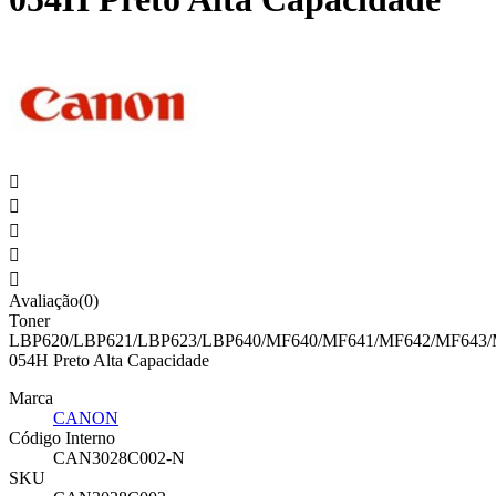





Avaliação(0)
Toner
LBP620/LBP621/LBP623/LBP640/MF640/MF641/MF642/MF643
054H Preto Alta Capacidade
Marca
CANON
Código Interno
CAN3028C002-N
SKU