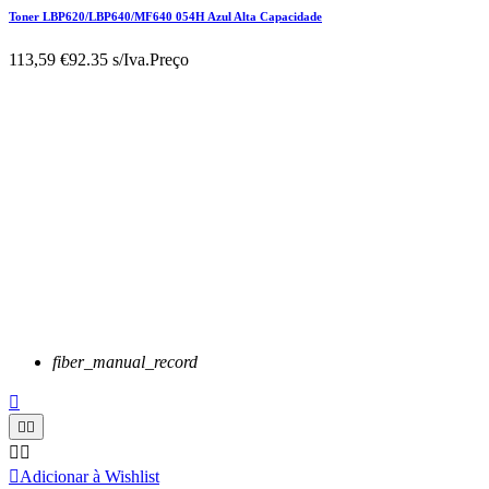
Toner LBP620/LBP640/MF640 054H Azul Alta Capacidade
113,59 €
92.35 s/Iva.
Preço
fiber_manual_record






Adicionar à Wishlist