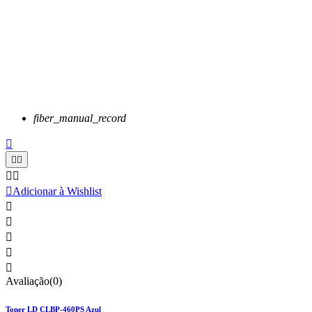
fiber_manual_record






Adicionar à Wishlist





Avaliação(0)
Toner LD CLBP-460PS Azul