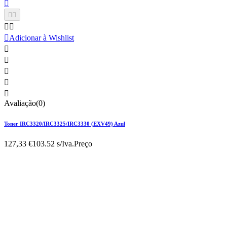






Adicionar à Wishlist





Avaliação(0)
Toner IRC3320/IRC3325/IRC3330 (EXV49) Azul
127,33 €
103.52 s/Iva.
Preço