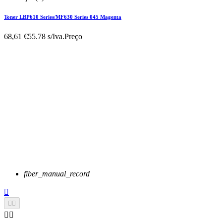
Toner LBP610 Series/MF630 Series 045 Magenta
68,61 €
55.78 s/Iva.
Preço
fiber_manual_record




