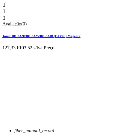



Avaliação(0)
Toner IRC3320/IRC3325/IRC3330 (EXV49) Magenta
127,33 €
103.52 s/Iva.
Preço
fiber_manual_record