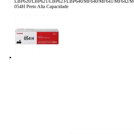
LBP620/LBP621/LBP623/LBP640/MF640/MF641/MF642/M
054H Preto Alta Capacidade