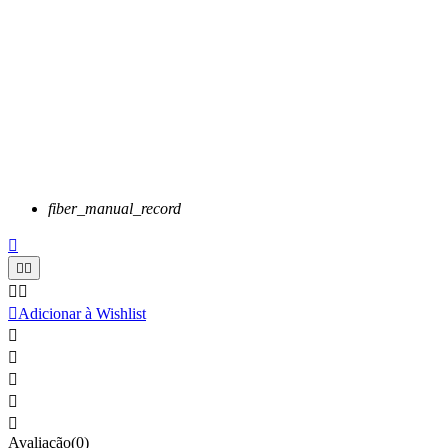
fiber_manual_record






Adicionar à Wishlist





Avaliação(0)