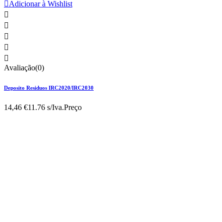

Adicionar à Wishlist





Avaliação(0)
Deposito Residuos IRC2020/IRC2030
14,46 €
11.76 s/Iva.
Preço