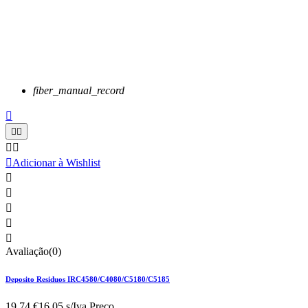
fiber_manual_record






Adicionar à Wishlist





Avaliação(0)
Deposito Residuos IRC4580/C4080/C5180/C5185
19,74 €
16.05 s/Iva.
Preço