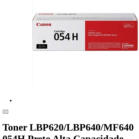


Toner LBP620/LBP640/MF640
054H Preto Alta Capacidade