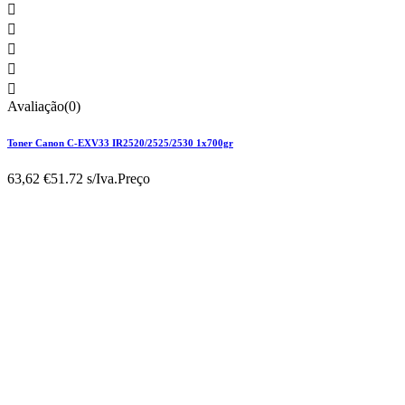





Avaliação(0)
Toner Canon C-EXV33 IR2520/2525/2530 1x700gr
63,62 €
51.72 s/Iva.
Preço