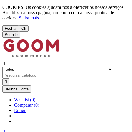
COOKIES: Os cookies ajudam-nos a oferecer os nossos serviços.
Ao utilizar a nossa página, concorda com a nossa política de
cookies.
Saiba mais
Fechar
Ok
Permitir



Minha Conta
Wishlist
(
0
)
Comparar
(0)
Entrar
