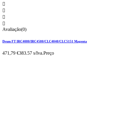




Avaliação(0)
Drum FT IRC4080/IRC4580/CLC4040/CLC5151 Magenta
471,79 €
383.57 s/Iva.
Preço