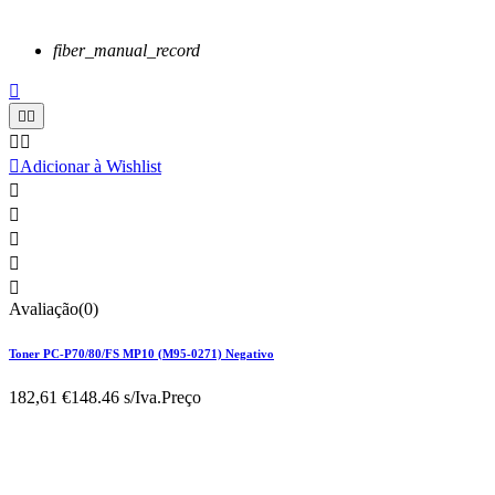
fiber_manual_record






Adicionar à Wishlist





Avaliação(0)
Toner PC-P70/80/FS MP10 (M95-0271) Negativo
182,61 €
148.46 s/Iva.
Preço