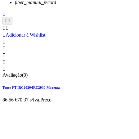
fiber_manual_record






Adicionar à Wishlist





Avaliação(0)
Toner FT IRC2020/IRC2030 Magenta
86,56 €
70.37 s/Iva.
Preço