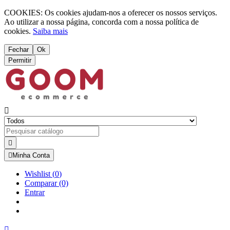
COOKIES: Os cookies ajudam-nos a oferecer os nossos serviços.
Ao utilizar a nossa página, concorda com a nossa política de
cookies.
Saiba mais
Fechar
Ok
Permitir



Minha Conta
Wishlist
(
0
)
Comparar
(0)
Entrar
