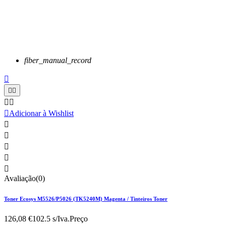
fiber_manual_record






Adicionar à Wishlist





Avaliação(0)
Toner Ecosys M5526/P5026 (TK5240M) Magenta / Tinteiros Toner
126,08 €
102.5 s/Iva.
Preço