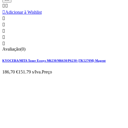



Adicionar à Wishlist





Avaliação(0)
KYOCERA/MITA Toner Ecosys M6230/M6630/P6230 (TK5270M) Magent
186,70 €
151.79 s/Iva.
Preço