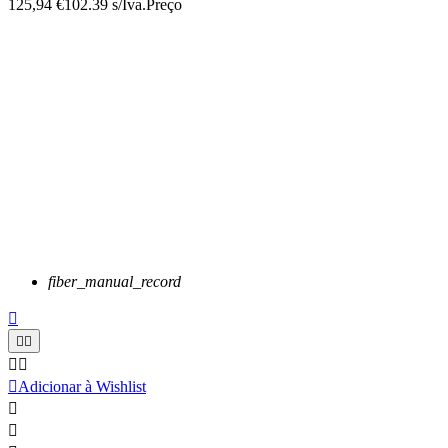
125,94 €
102.39 s/Iva.
Preço
fiber_manual_record






Adicionar à Wishlist

