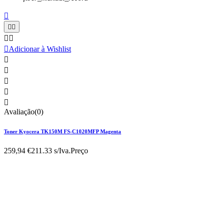






Adicionar à Wishlist





Avaliação(0)
Toner Kyocera TK150M FS-C1020MFP Magenta
259,94 €
211.33 s/Iva.
Preço