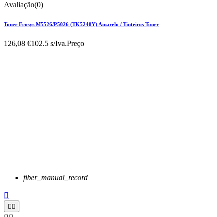
Avaliação(0)
Toner Ecosys M5526/P5026 (TK5240Y) Amarelo / Tinteiros Toner
126,08 €
102.5 s/Iva.
Preço
fiber_manual_record


