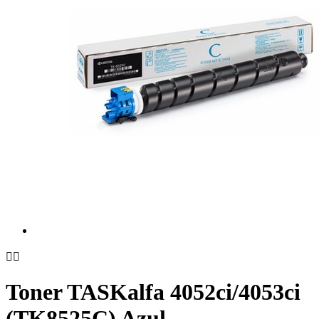


Toner TASKalfa 4052ci/4053ci
(TK8525C) Azul