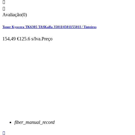


Avaliação(0)
Toner Kyocera TK6305 TASKalfa 3501I/4501I/5501I / Tinteiros
154,49 €
125.6 s/Iva.
Preço
fiber_manual_record
