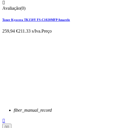

Avaliação(0)
Toner Kyocera TK150Y FS-C1020MFP Amarelo
259,94 €
211.33 s/Iva.
Preço
fiber_manual_record


