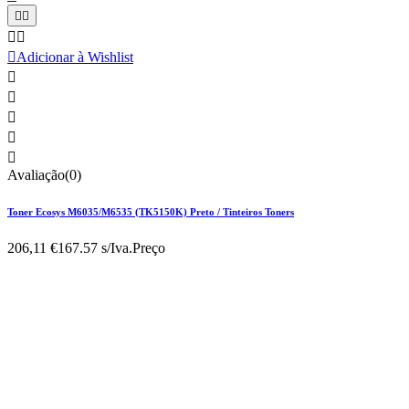





Adicionar à Wishlist





Avaliação(0)
Toner Ecosys M6035/M6535 (TK5150K) Preto / Tinteiros Toners
206,11 €
167.57 s/Iva.
Preço