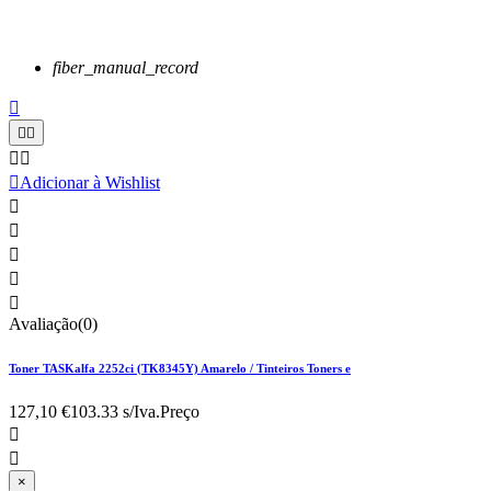
fiber_manual_record






Adicionar à Wishlist





Avaliação(0)
Toner TASKalfa 2252ci (TK8345Y) Amarelo / Tinteiros Toners e
127,10 €
103.33 s/Iva.
Preço


×