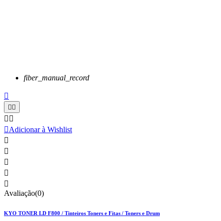
fiber_manual_record






Adicionar à Wishlist





Avaliação(0)
KYO TONER LD F800 / Tinteiros Toners e Fitas / Toners e Drum