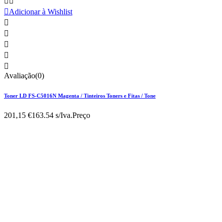



Adicionar à Wishlist





Avaliação(0)
Toner LD FS-C5016N Magenta / Tinteiros Toners e Fitas / Tone
201,15 €
163.54 s/Iva.
Preço