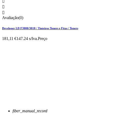



Avaliação(0)
Developer LD F3000/3010 / Tinteiros Toners e Fitas / Toners
181,11 €
147.24 s/Iva.
Preço
fiber_manual_record