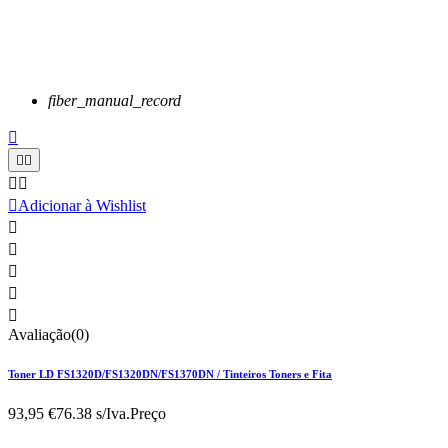
fiber_manual_record






Adicionar à Wishlist





Avaliação(0)
Toner LD FS1320D/FS1320DN/FS1370DN / Tinteiros Toners e Fita
93,95 €
76.38 s/Iva.
Preço