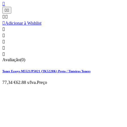






Adicionar à Wishlist





Avaliação(0)
Toner Ecosys M5521/P5021 (TK5220K) Preto / Tinteiros Toners
77,34 €
62.88 s/Iva.
Preço