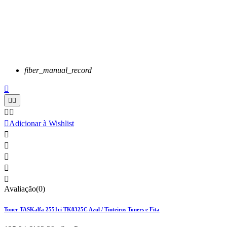
fiber_manual_record






Adicionar à Wishlist





Avaliação(0)
Toner TASKalfa 2551ci TK8325C Azul / Tinteiros Toners e Fita