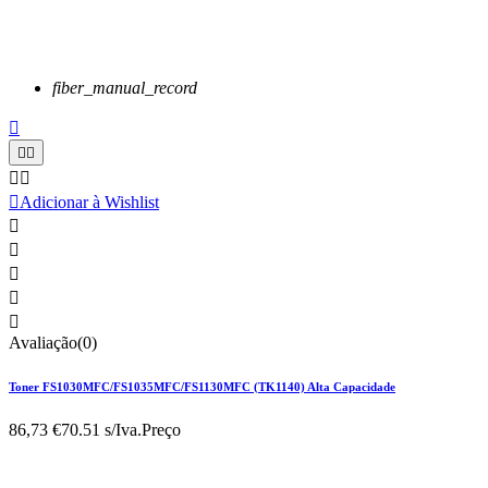
fiber_manual_record






Adicionar à Wishlist





Avaliação(0)
Toner FS1030MFC/FS1035MFC/FS1130MFC (TK1140) Alta Capacidade
86,73 €
70.51 s/Iva.
Preço