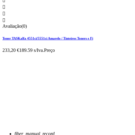




Avaliação(0)
Toner TASKalfa 4551ci/5551ci Amarelo / Tinteiros Toners e Fi
233,20 €
189.59 s/Iva.
Preço
fiber_manual_record