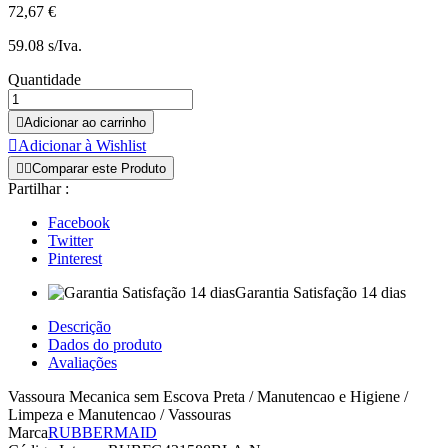
72,67 €
59.08 s/Iva.
Quantidade

Adicionar ao carrinho

Adicionar à Wishlist


Comparar este Produto
Partilhar :
Facebook
Twitter
Pinterest
Garantia Satisfação 14 dias
Descrição
Dados do produto
Avaliações
Vassoura Mecanica sem Escova Preta / Manutencao e Higiene /
Limpeza e Manutencao / Vassouras
Marca
RUBBERMAID