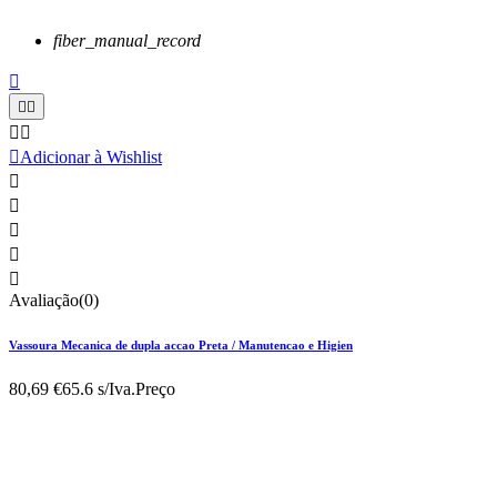
fiber_manual_record






Adicionar à Wishlist





Avaliação(0)
Vassoura Mecanica de dupla accao Preta / Manutencao e Higien
80,69 €
65.6 s/Iva.
Preço