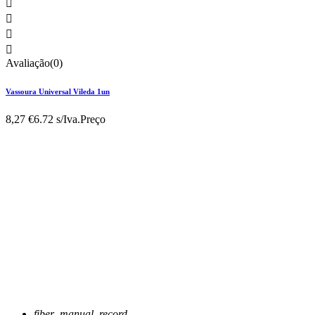




Avaliação(0)
Vassoura Universal Vileda 1un
8,27 €
6.72 s/Iva.
Preço
fiber_manual_record