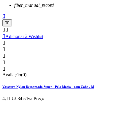
fiber_manual_record






Adicionar à Wishlist





Avaliação(0)
Vassoura Nylon Despontada Super - Pelo Macio - com Cabo / M
4,11 €
3.34 s/Iva.
Preço