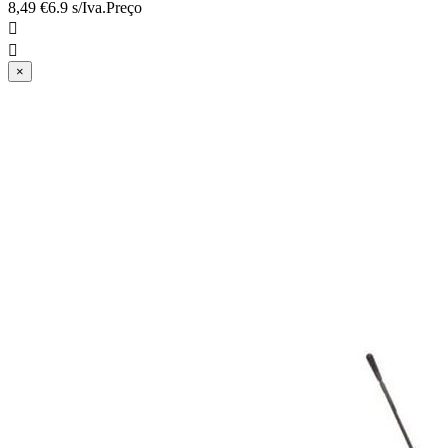
8,49 €
6.9 s/Iva.
Preço


×