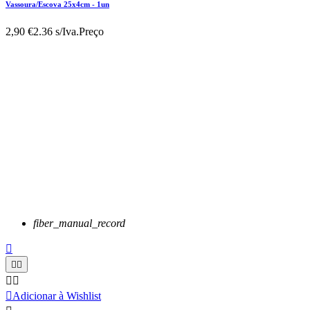
Vassoura/Escova 25x4cm - 1un
2,90 €
2.36 s/Iva.
Preço
fiber_manual_record






Adicionar à Wishlist