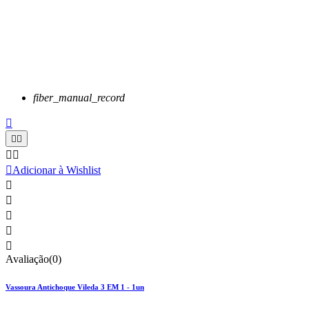
fiber_manual_record






Adicionar à Wishlist





Avaliação(0)
Vassoura Antichoque Vileda 3 EM 1 - 1un