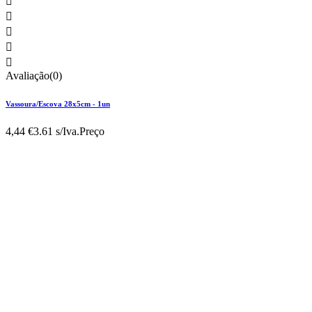





Avaliação(0)
Vassoura/Escova 28x5cm - 1un
4,44 €
3.61 s/Iva.
Preço