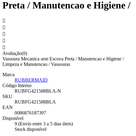
Preta / Manutencao e Higiene /





Avaliação(0)
Vassoura Mecanica sem Escova Preta / Manutencao e Higiene /
Limpeza e Manutencao / Vassouras
Marca
RUBBERMAID
Código Interno
RUBFG421588BLA-N
SKU
RUBFG421588BLA
EAN
0086876187397
Disponível
9 (Envio entre 3 a 5 dias úteis)
Stock disponível