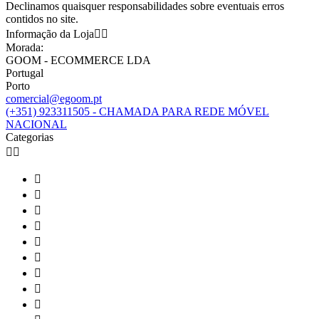
Declinamos quaisquer responsabilidades sobre eventuais erros
contidos no site.
Informação da Loja


Morada:
GOOM - ECOMMERCE LDA
Portugal
Porto
comercial@egoom.pt
(+351) 923311505 - CHAMADA PARA REDE MÓVEL
NACIONAL
Categorias










