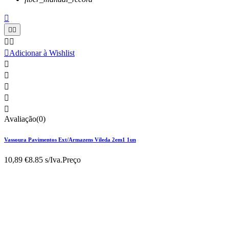






Adicionar à Wishlist





Avaliação(0)
Vassoura Pavimentos Ext/Armazens Vileda 2em1 1un
10,89 €
8.85 s/Iva.
Preço