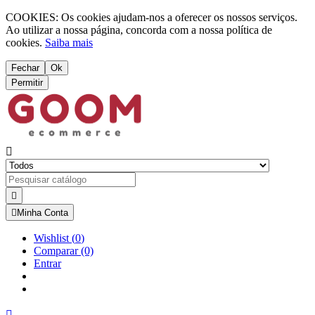
COOKIES: Os cookies ajudam-nos a oferecer os nossos serviços.
Ao utilizar a nossa página, concorda com a nossa política de
cookies.
Saiba mais
Fechar
Ok
Permitir



Minha Conta
Wishlist
(
0
)
Comparar
(0)
Entrar
