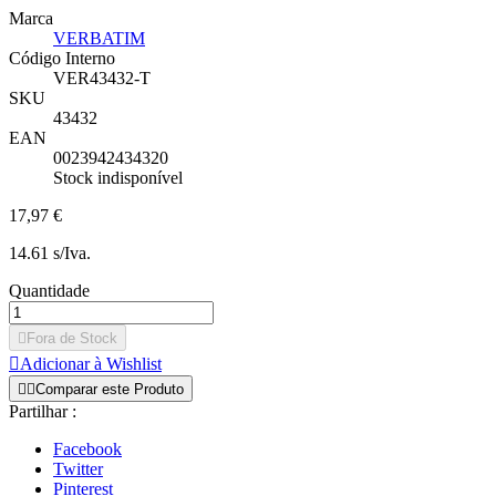
Marca
VERBATIM
Código Interno
VER43432-T
SKU
43432
EAN
0023942434320
Stock indisponível
17,97 €
14.61 s/Iva.
Quantidade

Fora de Stock

Adicionar à Wishlist


Comparar este Produto
Partilhar :
Facebook
Twitter
Pinterest