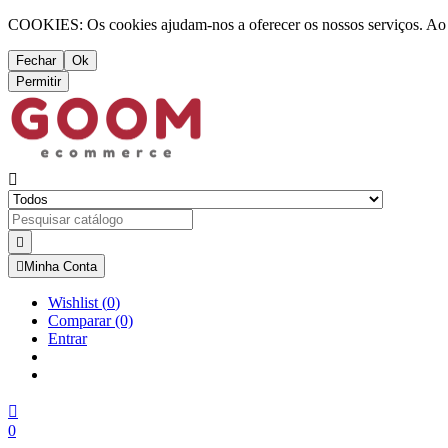
COOKIES: Os cookies ajudam-nos a oferecer os nossos serviços. Ao ut
Fechar
Ok
Permitir



Minha Conta
Wishlist
(
0
)
Comparar
(0)
Entrar

0