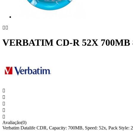


VERBATIM CD-R 52X 700MB





Avaliação(0)
Verbatim Datalife CDR, Capacity: 700MB, Speed: 52x, Pack Style: 25