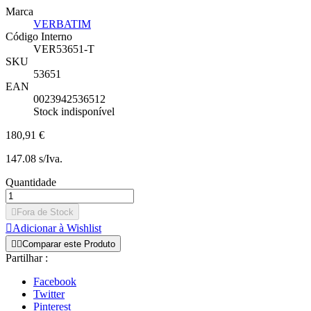
Marca
VERBATIM
Código Interno
VER53651-T
SKU
53651
EAN
0023942536512
Stock indisponível
180,91 €
147.08 s/Iva.
Quantidade

Fora de Stock

Adicionar à Wishlist


Comparar este Produto
Partilhar :
Facebook
Twitter
Pinterest