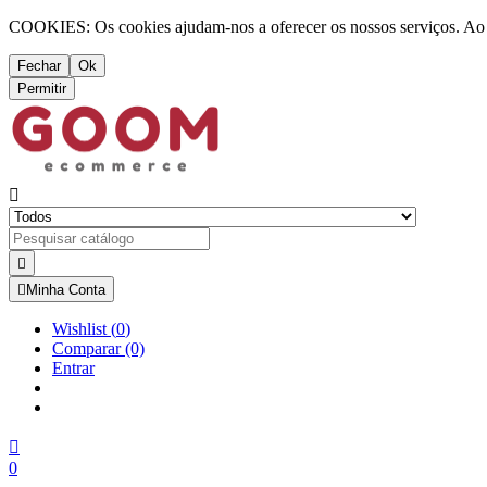
COOKIES: Os cookies ajudam-nos a oferecer os nossos serviços. Ao ut
Fechar
Ok
Permitir



Minha Conta
Wishlist
(
0
)
Comparar
(0)
Entrar

0