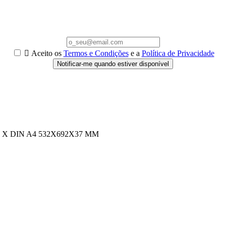

Aceito os
Termos e Condições
e a
Política de Privacidade
Notificar-me quando estiver disponível
X DIN A4 532X692X37 MM