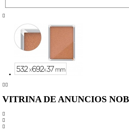



VITRINA DE ANUNCIOS NOBO


