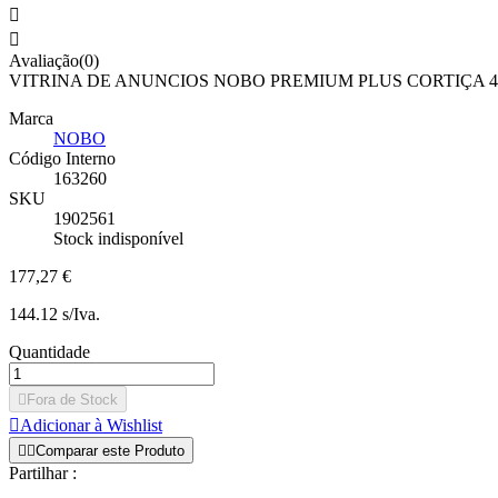


Avaliação(0)
VITRINA DE ANUNCIOS NOBO PREMIUM PLUS CORTIÇA 4 
Marca
NOBO
Código Interno
163260
SKU
1902561
Stock indisponível
177,27 €
144.12 s/Iva.
Quantidade

Fora de Stock

Adicionar à Wishlist


Comparar este Produto
Partilhar :