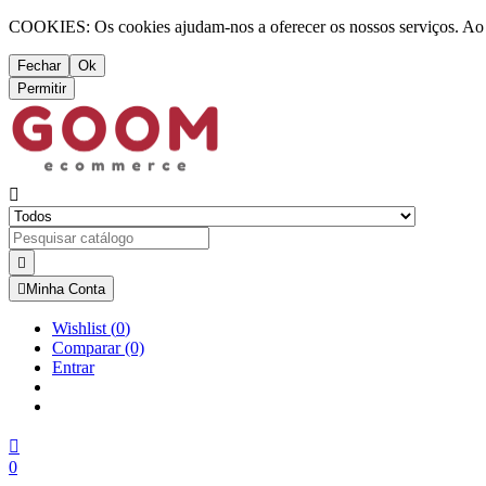
COOKIES: Os cookies ajudam-nos a oferecer os nossos serviços. Ao ut
Fechar
Ok
Permitir



Minha Conta
Wishlist
(
0
)
Comparar
(0)
Entrar

0