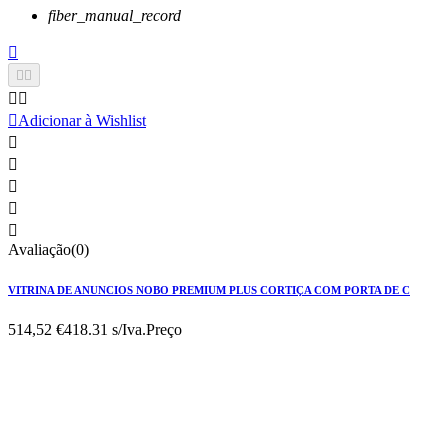
fiber_manual_record






Adicionar à Wishlist





Avaliação(0)
VITRINA DE ANUNCIOS NOBO PREMIUM PLUS CORTIÇA COM PORTA DE C
514,52 €
418.31 s/Iva.
Preço