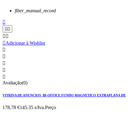
fiber_manual_record






Adicionar à Wishlist





Avaliação(0)
VITRINA DE ANUNCIOS BI-OFFICE FUNDO MAGNETICO EXTRAPLANA DE
178,78 €
145.35 s/Iva.
Preço