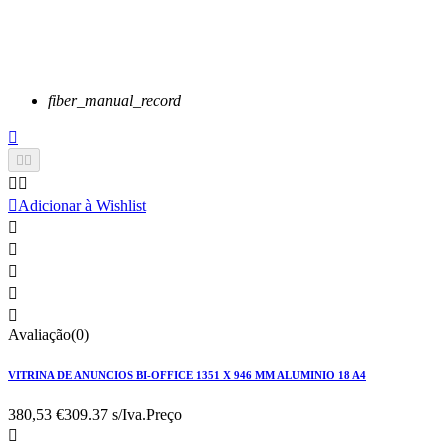
fiber_manual_record






Adicionar à Wishlist





Avaliação(0)
VITRINA DE ANUNCIOS BI-OFFICE 1351 X 946 MM ALUMINIO 18 A4
380,53 €
309.37 s/Iva.
Preço
