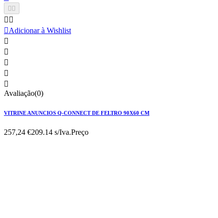





Adicionar à Wishlist





Avaliação(0)
VITRINE ANUNCIOS Q-CONNECT DE FELTRO 90X60 CM
257,24 €
209.14 s/Iva.
Preço