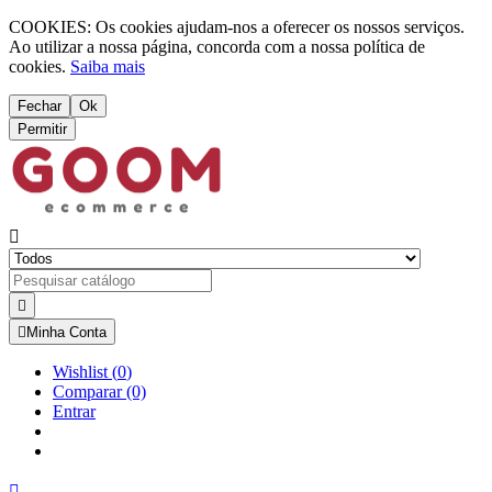
COOKIES: Os cookies ajudam-nos a oferecer os nossos serviços.
Ao utilizar a nossa página, concorda com a nossa política de
cookies.
Saiba mais
Fechar
Ok
Permitir



Minha Conta
Wishlist
(
0
)
Comparar
(0)
Entrar
