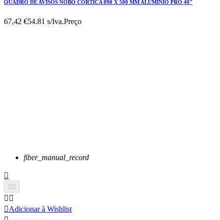
QUADRO DE AVISOS NOBO CORTICA 890 X 500 MM ALUMINIO PRO 40"
67,42 €
54.81 s/Iva.
Preço
fiber_manual_record






Adicionar à Wishlist
