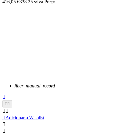
416,05 €
338.25 s/Iva.
Preço
fiber_manual_record






Adicionar à Wishlist

