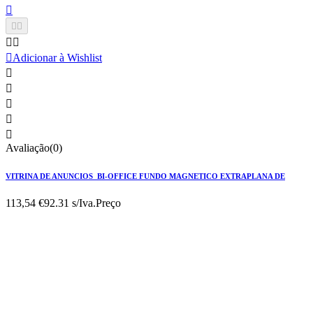






Adicionar à Wishlist





Avaliação(0)
VITRINA DE ANUNCIOS BI-OFFICE FUNDO MAGNETICO EXTRAPLANA DE
113,54 €
92.31 s/Iva.
Preço