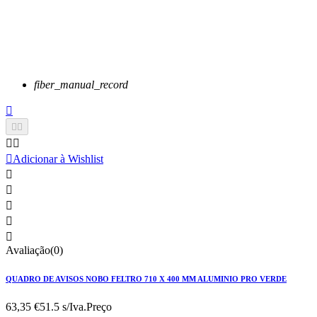
fiber_manual_record






Adicionar à Wishlist





Avaliação(0)
QUADRO DE AVISOS NOBO FELTRO 710 X 400 MM ALUMINIO PRO VERDE
63,35 €
51.5 s/Iva.
Preço