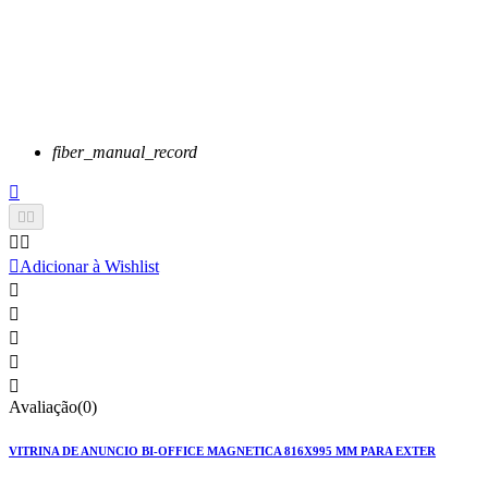
fiber_manual_record






Adicionar à Wishlist





Avaliação(0)
VITRINA DE ANUNCIO BI-OFFICE MAGNETICA 816X995 MM PARA EXTER