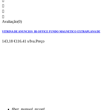




Avaliação(0)
VITRINA DE ANUNCIOS BI-OFFICE FUNDO MAGNETICO EXTRAPLANA DE
143,18 €
116.41 s/Iva.
Preço
fiber_manual_record