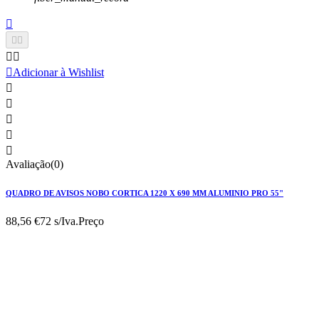






Adicionar à Wishlist





Avaliação(0)
QUADRO DE AVISOS NOBO CORTICA 1220 X 690 MM ALUMINIO PRO 55"
88,56 €
72 s/Iva.
Preço