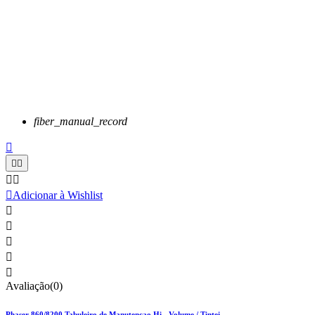
fiber_manual_record






Adicionar à Wishlist





Avaliação(0)
Phaser 860/8200 Tabuleiro de Manutencao Hi - Volume / Tintei