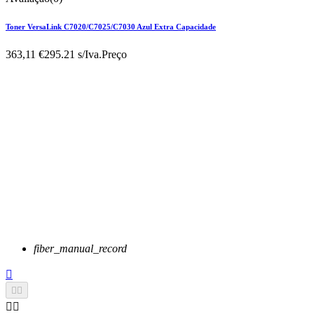
Toner VersaLink C7020/C7025/C7030 Azul Extra Capacidade
363,11 €
295.21 s/Iva.
Preço
fiber_manual_record




