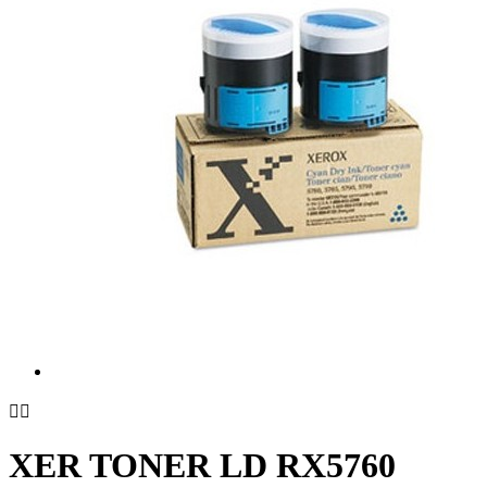


XER TONER LD RX5760