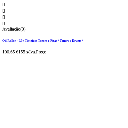




Avaliação(0)
Oil Roller 4LP / Tinteiros Toners e Fitas / Toners e Drums /
190,65 €
155 s/Iva.
Preço