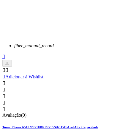
fiber_manual_record






Adicionar à Wishlist





Avaliação(0)
Toner Phaser 6510N/6510DNI/6515N/6515D Azul Alta Capacidade