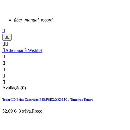
fiber_manual_record






Adicionar à Wishlist





Avaliação(0)
Toner LD Print Cartridge P8E/P8EX/XK385C / Tinteiros Toners
52,89 €
43 s/Iva.
Preço