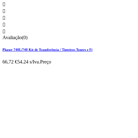





Avaliação(0)
Phaser 740L/740 Kit de Transferência / Tinteiros Toners e Fi
66,72 €
54.24 s/Iva.
Preço