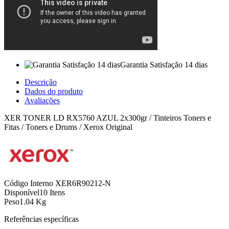
Garantia Satisfação 14 dias
Descrição
Dados do produto
Avaliações
XER TONER LD RX5760 AZUL 2x300gr / Tinteiros Toners e
Fitas / Toners e Drums / Xerox Original
Código Interno
XER6R90212-N
Disponível
10 Itens
Peso
1.04 Kg
Referências específicas