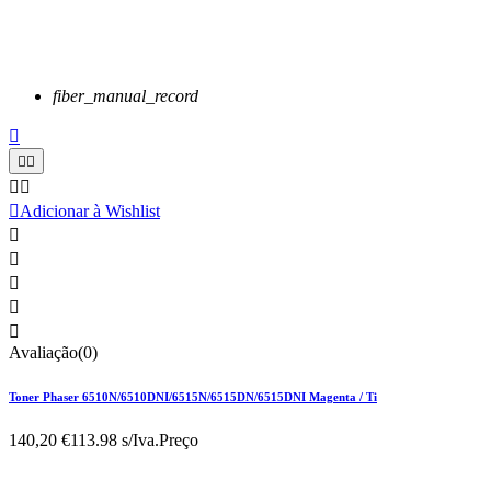
fiber_manual_record






Adicionar à Wishlist





Avaliação(0)
Toner Phaser 6510N/6510DNI/6515N/6515DN/6515DNI Magenta / Ti
140,20 €
113.98 s/Iva.
Preço