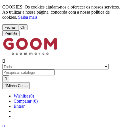
COOKIES: Os cookies ajudam-nos a oferecer os nossos serviços.
Ao utilizar a nossa página, concorda com a nossa política de
cookies.
Saiba mais
Fechar
Ok
Permitir



Minha Conta
Wishlist
(
0
)
Comparar
(0)
Entrar
