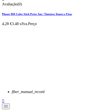
Avaliação(0)
Phaser 860 Color Stick Preto 3un / Tinteiros Toners e Fitas
4,28 €
3.48 s/Iva.
Preço
fiber_manual_record


