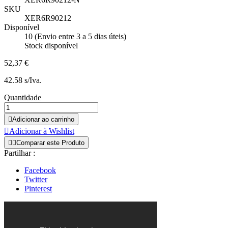
SKU
XER6R90212
Disponível
10 (Envio entre 3 a 5 dias úteis)
Stock disponível
52,37 €
42.58 s/Iva.
Quantidade

Adicionar ao carrinho

Adicionar à Wishlist


Comparar este Produto
Partilhar :
Facebook
Twitter
Pinterest