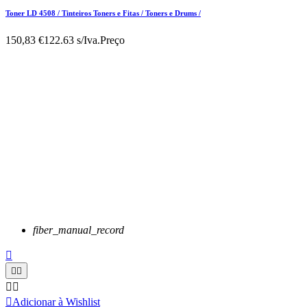
Toner LD 4508 / Tinteiros Toners e Fitas / Toners e Drums /
150,83 €
122.63 s/Iva.
Preço
fiber_manual_record






Adicionar à Wishlist