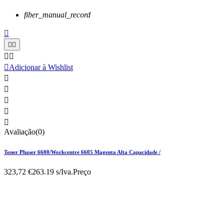
fiber_manual_record






Adicionar à Wishlist





Avaliação(0)
Toner Phaser 6600/Workcentre 6605 Magenta Alta Capacidade /
323,72 €
263.19 s/Iva.
Preço