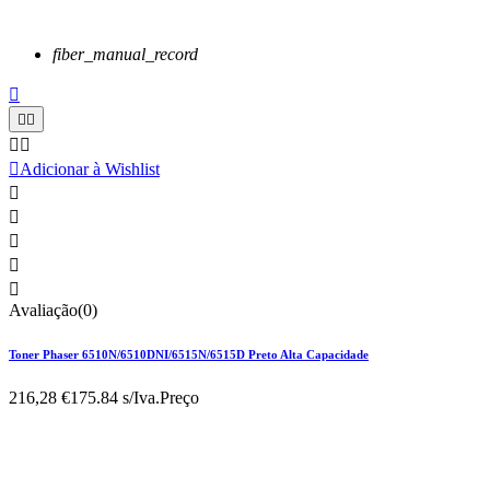
fiber_manual_record






Adicionar à Wishlist





Avaliação(0)
Toner Phaser 6510N/6510DNI/6515N/6515D Preto Alta Capacidade
216,28 €
175.84 s/Iva.
Preço