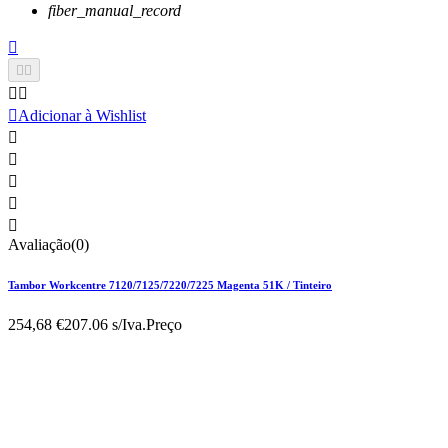
fiber_manual_record






Adicionar à Wishlist





Avaliação(0)
Tambor Workcentre 7120/7125/7220/7225 Magenta 51K / Tinteiro
254,68 €
207.06 s/Iva.
Preço