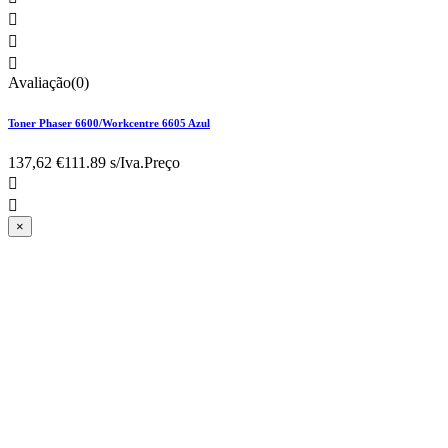



Avaliação(0)
Toner Phaser 6600/Workcentre 6605 Azul
137,62 €
111.89 s/Iva.
Preço


×