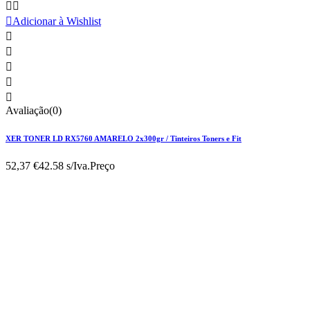



Adicionar à Wishlist





Avaliação(0)
XER TONER LD RX5760 AMARELO 2x300gr / Tinteiros Toners e Fit
52,37 €
42.58 s/Iva.
Preço