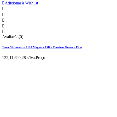

Adicionar à Wishlist





Avaliação(0)
Toner Workcentre 7120 Magenta 15K / Tinteiros Toners e Fitas
122,11 €
99.28 s/Iva.
Preço