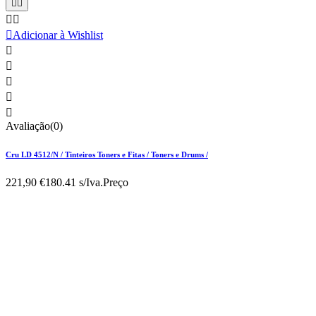





Adicionar à Wishlist





Avaliação(0)
Cru LD 4512/N / Tinteiros Toners e Fitas / Toners e Drums /
221,90 €
180.41 s/Iva.
Preço