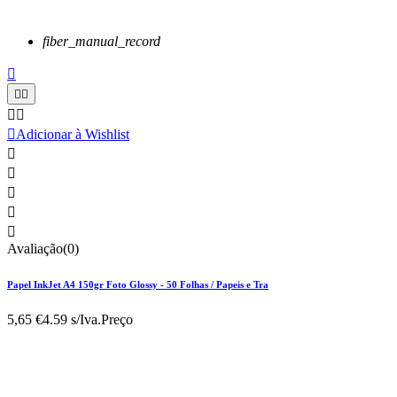
fiber_manual_record






Adicionar à Wishlist





Avaliação(0)
Papel InkJet A4 150gr Foto Glossy - 50 Folhas / Papeis e Tra
5,65 €
4.59 s/Iva.
Preço