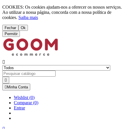
COOKIES: Os cookies ajudam-nos a oferecer os nossos serviços.
Ao utilizar a nossa página, concorda com a nossa política de
cookies.
Saiba mais
Fechar
Ok
Permitir



Minha Conta
Wishlist
(
0
)
Comparar
(0)
Entrar
