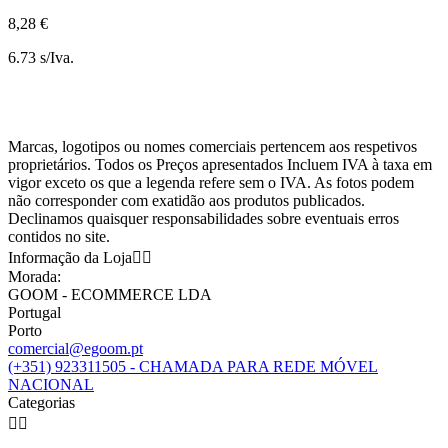
8,28 €
6.73 s/Iva.
Marcas, logotipos ou nomes comerciais pertencem aos respetivos
proprietários. Todos os Preços apresentados Incluem IVA à taxa em
vigor exceto os que a legenda refere sem o IVA. As fotos podem
não corresponder com exatidão aos produtos publicados.
Declinamos quaisquer responsabilidades sobre eventuais erros
contidos no site.
Informação da Loja


Morada:
GOOM - ECOMMERCE LDA
Portugal
Porto
comercial@egoom.pt
(+351) 923311505 - CHAMADA PARA REDE MÓVEL
NACIONAL
Categorias

