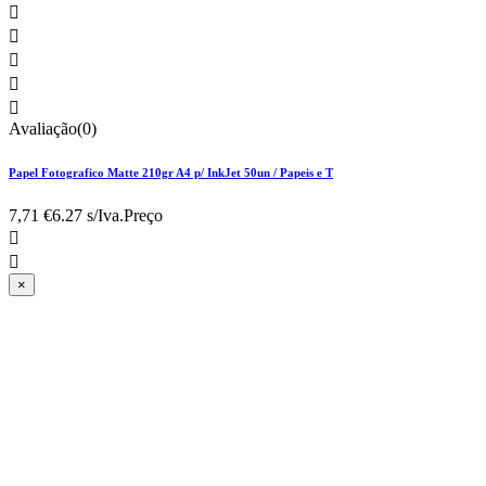





Avaliação(0)
Papel Fotografico Matte 210gr A4 p/ InkJet 50un / Papeis e T
7,71 €
6.27 s/Iva.
Preço


×