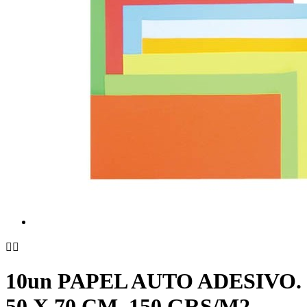


10un PAPEL AUTO ADESIVO.
50 X 70 CM. 150 GRS/M2.