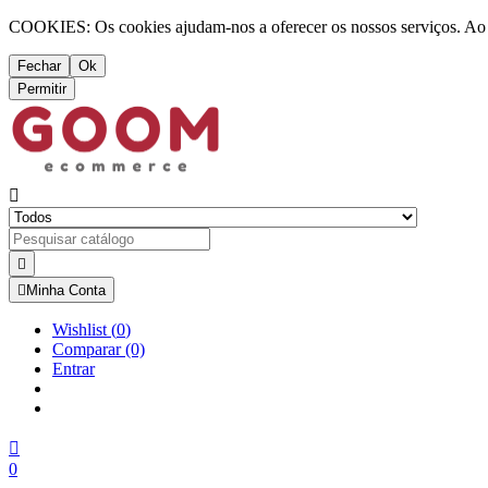
COOKIES: Os cookies ajudam-nos a oferecer os nossos serviços. Ao ut
Fechar
Ok
Permitir



Minha Conta
Wishlist
(
0
)
Comparar
(0)
Entrar

0