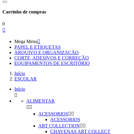
Carrinho de compras
0

Mega Menu

PAPEL E ETIQUETAS
ARQUIVO E ORGANIZAÇÃO
CORTE, ADESIVOS E CORREÇÃO
EQUIPAMENTOS DE ESCRITÓRIO
Início
ESCOLAR
Início

ALIMENTAR


ACESSORIOS


ACESSORIOS
ART COLLECTION


CHAVENAS ART COLLECT