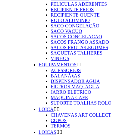
PELICULAS ADERENTES
RECIPIENTE FRIOS
RECIPIENTE QUENTE
ROLO ALUMINIO
SACO CONGELAÇÃO
SACO VACUO
SACOS CONGELACAO
SACOS FRANGO ASSADO
SACOS FRUTA/LEGUMES
SAQUETAS TALHERES
VINHOS
EQUIPAMENTOS


ACESSORIOS
BALANÃ§AS
DISPENSADOR AGUA
FILTROS MAQ. AGUA
JARRO ELETRICO
MAQUINA CAFE
SUPORTE TOALHAS ROLO
LOICA


CHAVENAS ART COLLECT
COPOS
TERMOS
LOICAS

