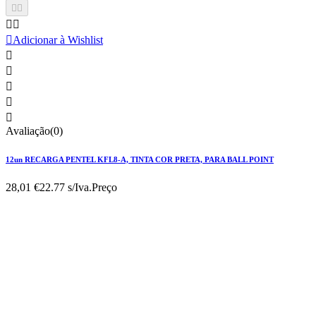





Adicionar à Wishlist





Avaliação(0)
12un RECARGA PENTEL KFL8-A, TINTA COR PRETA, PARA BALL POINT
28,01 €
22.77 s/Iva.
Preço