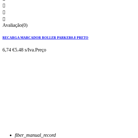



Avaliação(0)
RECARGA MARCADOR ROLLER PARKER0.8 PRETO
6,74 €
5.48 s/Iva.
Preço
fiber_manual_record