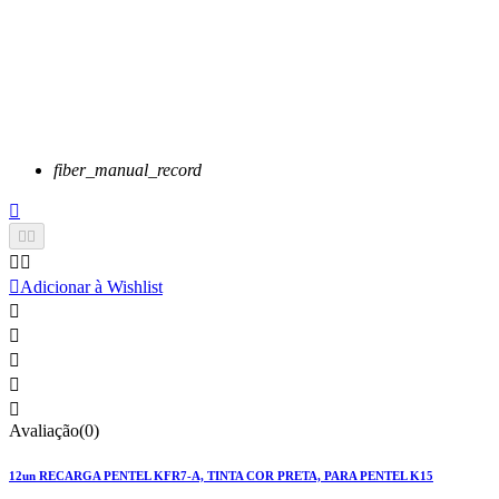
fiber_manual_record






Adicionar à Wishlist





Avaliação(0)
12un RECARGA PENTEL KFR7-A, TINTA COR PRETA, PARA PENTEL K15