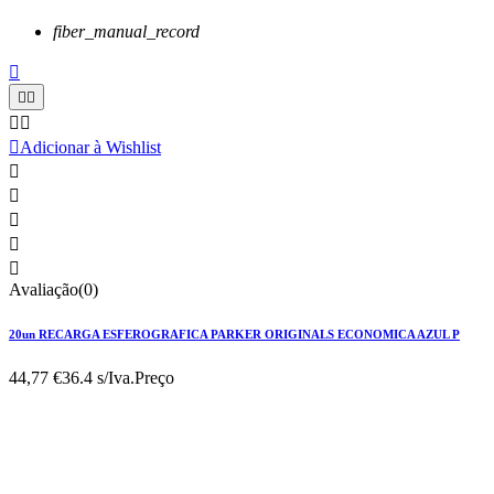
fiber_manual_record






Adicionar à Wishlist





Avaliação(0)
20un RECARGA ESFEROGRAFICA PARKER ORIGINALS ECONOMICA AZUL P
44,77 €
36.4 s/Iva.
Preço