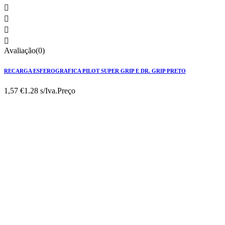




Avaliação(0)
RECARGA ESFEROGRAFICA PILOT SUPER GRIP E DR. GRIP PRETO
1,57 €
1.28 s/Iva.
Preço