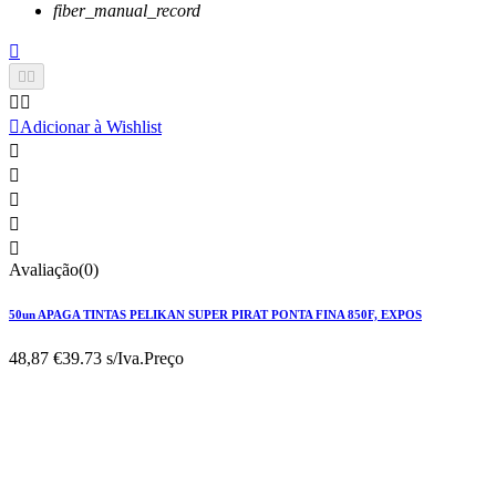
fiber_manual_record






Adicionar à Wishlist





Avaliação(0)
50un APAGA TINTAS PELIKAN SUPER PIRAT PONTA FINA 850F, EXPOS
48,87 €
39.73 s/Iva.
Preço