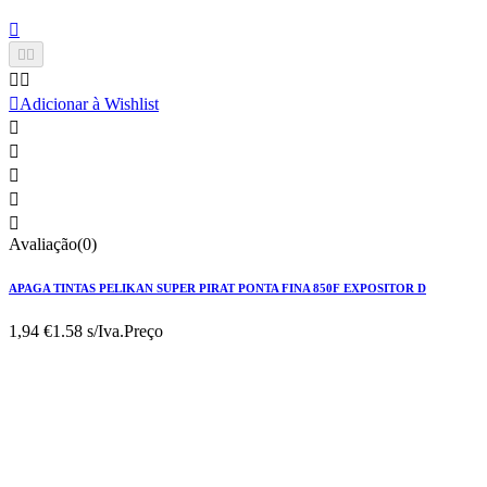






Adicionar à Wishlist





Avaliação(0)
APAGA TINTAS PELIKAN SUPER PIRAT PONTA FINA 850F EXPOSITOR D
1,94 €
1.58 s/Iva.
Preço