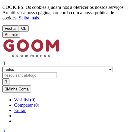
COOKIES: Os cookies ajudam-nos a oferecer os nossos serviços.
Ao utilizar a nossa página, concorda com a nossa política de
cookies.
Saiba mais
Fechar
Ok
Permitir



Minha Conta
Wishlist
(
0
)
Comparar
(0)
Entrar
