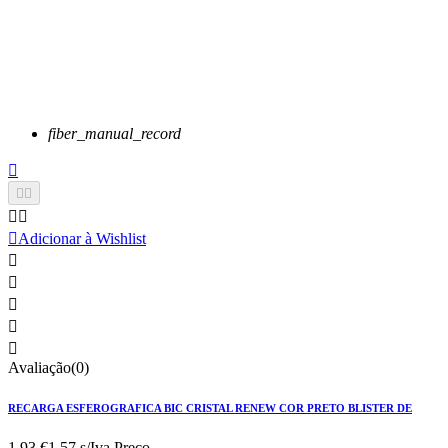
fiber_manual_record






Adicionar à Wishlist





Avaliação(0)
RECARGA ESFEROGRAFICA BIC CRISTAL RENEW COR PRETO BLISTER DE
1,93 €
1.57 s/Iva.
Preço