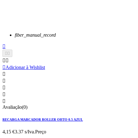
fiber_manual_record






Adicionar à Wishlist





Avaliação(0)
RECARGA MARCADOR ROLLER OHTO 0.5 AZUL
4,15 €
3.37 s/Iva.
Preço