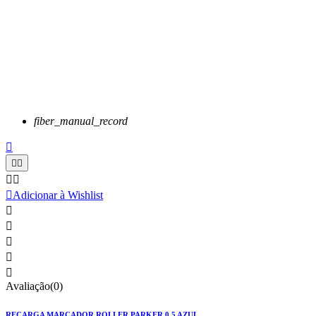
fiber_manual_record






Adicionar à Wishlist





Avaliação(0)
RECARGA MARCADOR ROLLER PARKER 0.5 AZUL