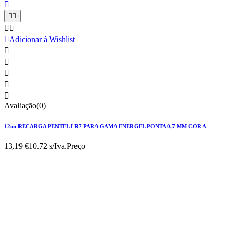






Adicionar à Wishlist





Avaliação(0)
12un RECARGA PENTEL LR7 PARA GAMA ENERGEL PONTA 0,7 MM COR A
13,19 €
10.72 s/Iva.
Preço