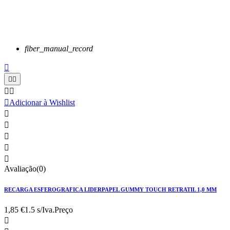
fiber_manual_record






Adicionar à Wishlist





Avaliação(0)
RECARGA ESFEROGRAFICA LIDERPAPEL GUMMY TOUCH RETRATIL 1,0 MM
1,85 €
1.5 s/Iva.
Preço
