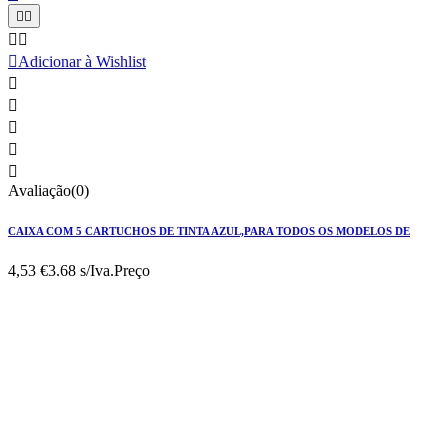





Adicionar à Wishlist





Avaliação(0)
CAIXA COM 5 CARTUCHOS DE TINTA AZUL,PARA TODOS OS MODELOS DE
4,53 €
3.68 s/Iva.
Preço