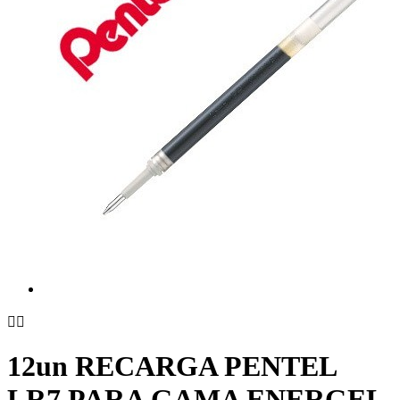


12un RECARGA PENTEL
LR7 PARA GAMA ENERGEL