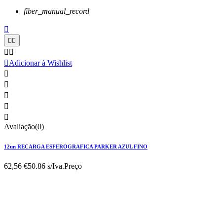
fiber_manual_record






Adicionar à Wishlist





Avaliação(0)
12un RECARGA ESFEROGRAFICA PARKER AZUL FINO
62,56 €
50.86 s/Iva.
Preço