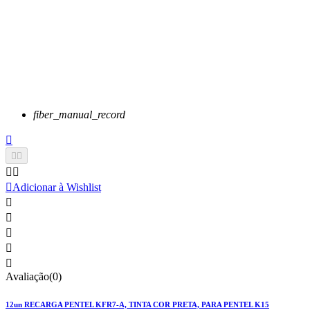
fiber_manual_record






Adicionar à Wishlist





Avaliação(0)
12un RECARGA PENTEL KFR7-A, TINTA COR PRETA, PARA PENTEL K15