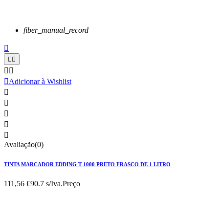
fiber_manual_record






Adicionar à Wishlist





Avaliação(0)
TINTA MARCADOR EDDING T-1000 PRETO FRASCO DE 1 LITRO
111,56 €
90.7 s/Iva.
Preço