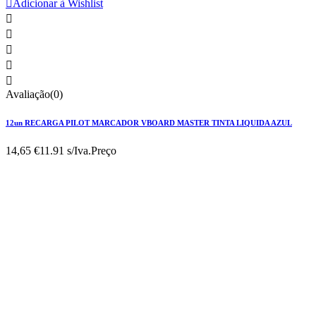

Adicionar à Wishlist





Avaliação(0)
12un RECARGA PILOT MARCADOR VBOARD MASTER TINTA LIQUIDA AZUL
14,65 €
11.91 s/Iva.
Preço