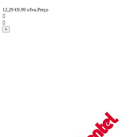
12,29 €
9.99 s/Iva.
Preço


×