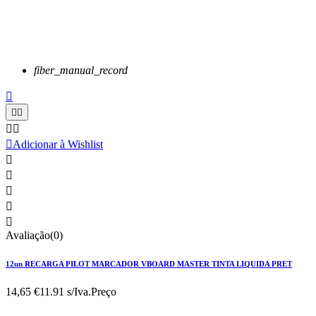
fiber_manual_record






Adicionar à Wishlist





Avaliação(0)
12un RECARGA PILOT MARCADOR VBOARD MASTER TINTA LIQUIDA PRET
14,65 €
11.91 s/Iva.
Preço