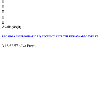





Avaliação(0)
RECARGA ESFEROGRAFICA Q-CONNECT RETRATIL KF11059 APAGAVEL VE
3,16 €
2.57 s/Iva.
Preço