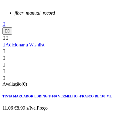
fiber_manual_record






Adicionar à Wishlist





Avaliação(0)
TINTA MARCADOR EDDING T-100 VERMELHO -FRASCO DE 100 ML
11,06 €
8.99 s/Iva.
Preço