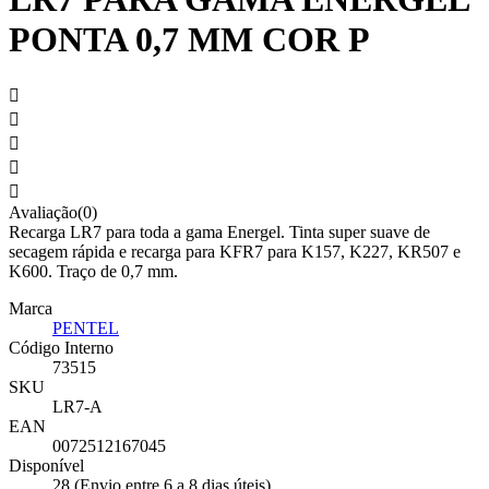
PONTA 0,7 MM COR P





Avaliação(0)
Recarga LR7 para toda a gama Energel. Tinta super suave de
secagem rápida e recarga para KFR7 para K157, K227, KR507 e
K600. Traço de 0,7 mm.
Marca
PENTEL
Código Interno
73515
SKU
LR7-A
EAN
0072512167045
Disponível
28 (Envio entre 6 a 8 dias úteis)