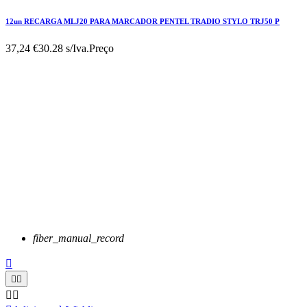
12un RECARGA MLJ20 PARA MARCADOR PENTEL TRADIO STYLO TRJ50 P
37,24 €
30.28 s/Iva.
Preço
fiber_manual_record




