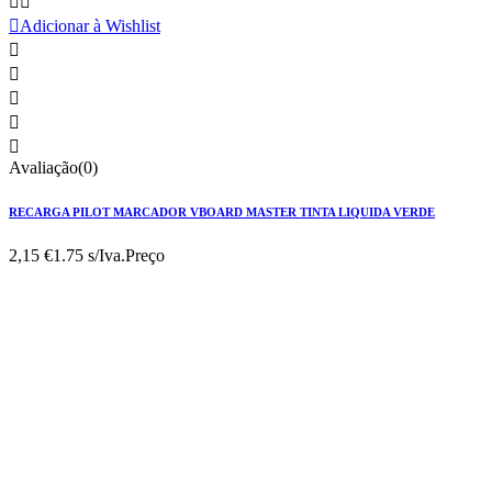



Adicionar à Wishlist





Avaliação(0)
RECARGA PILOT MARCADOR VBOARD MASTER TINTA LIQUIDA VERDE
2,15 €
1.75 s/Iva.
Preço