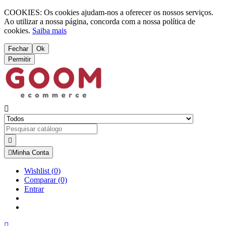
COOKIES: Os cookies ajudam-nos a oferecer os nossos serviços.
Ao utilizar a nossa página, concorda com a nossa política de
cookies.
Saiba mais
Fechar
Ok
Permitir



Minha Conta
Wishlist
(
0
)
Comparar
(0)
Entrar
