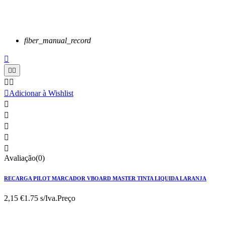
fiber_manual_record






Adicionar à Wishlist





Avaliação(0)
RECARGA PILOT MARCADOR VBOARD MASTER TINTA LIQUIDA LARANJA
2,15 €
1.75 s/Iva.
Preço